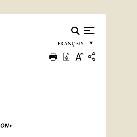
FRANÇAIS
FRANÇAIS
ENGLISH
ITALIANO
PORTUGUÊS
ESPAÑOL
DEUTSCH
SON*
POLSKI