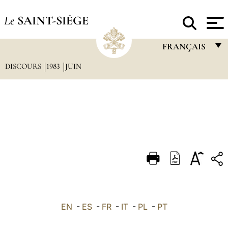
Le
SAINT-SIÈGE
FRANÇAIS
DISCOURS
1983
JUIN
FRANÇAIS
ENGLISH
ITALIANO
PORTUGUÊS
ESPAÑOL
DEUTSCH
POLSKI
العربيّة
EN
-
ES
-
FR
-
IT
-
PL
-
PT
中文