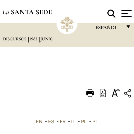
La
SANTA SEDE
ESPAÑOL
DISCURSOS
1983
JUNIO
FRANÇAIS
ENGLISH
ITALIANO
PORTUGUÊS
ESPAÑOL
DEUTSCH
POLSKI
العربيّة
EN
-
ES
-
FR
-
IT
-
PL
-
PT
中文