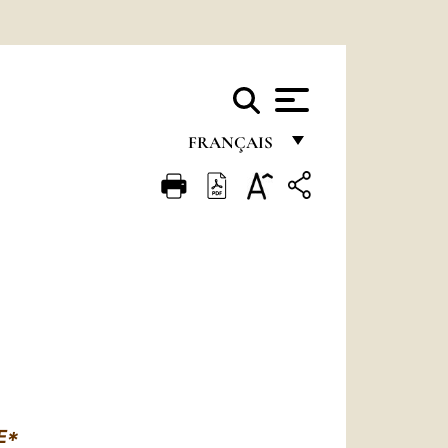
FRANÇAIS
FRANÇAIS
ENGLISH
ITALIANO
PORTUGUÊS
ESPAÑOL
DEUTSCH
POLSKI
E*