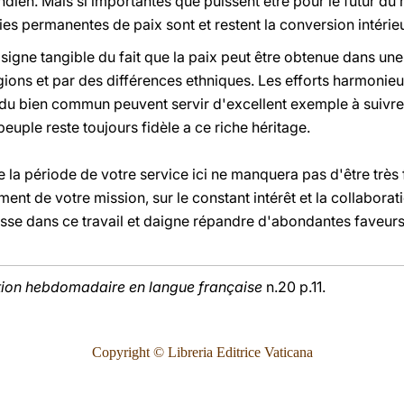
ndien. Mais si importantes que puissent être pour le futur du
ties permanentes de paix sont et restent la conversion intér
 signe tangible du fait que la paix peut être obtenue dans une
igions et par des différences ethniques. Les efforts harmonieu
u bien commun peuvent servir d'excellent exemple à suivre p
euple reste toujours fidèle a ce riche héritage.
ue la période de votre service ici ne manquera pas d'être trè
nt de votre mission, sur le constant intérêt et la collaborat
sse dans ce travail et daigne répandre d'abondantes faveurs
tion hebdomadaire en langue française
n.20 p.11.
Copyright © Libreria Editrice Vaticana