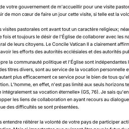
de votre gouvernement de m'accueillir pour une visite pastora
 de mon cœur de faire un jour cette visite, si telle est la vol
isites pastorales ont avant tout un caractère religieux; néa
fois et toujours le désir de l'Église de collaborer avec les n
al de leurs citoyens. Le Concile Vatican II a clairement affir
oir les efforts des autorités ecclésiales et des autorités pu
propre la communauté politique et l'Église sont indépendantes 
es titres divers, sont au service de la vocation personnelle
utant plus efficacement ce service pour le bien de tous qu'
tion. L'homme, en effet, n'est pas limité aux seuls horizons te
e intégralement sa vocation éternelle» (GS, 76). Je sais qu'en Î
pper les liens de collaboration en ayant recours au dialogue
e des difficultés se sont présentées.
s entendre réitérer la volonté de votre pays de participer act