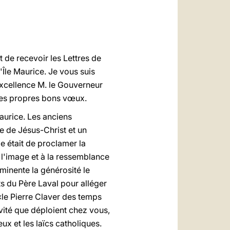
العربيّة
中文
LATINE
t de recevoir les Lettres de
Île Maurice. Je vous suis
Excellence M. le Gouverneur
 mes propres bons vœux.
Maurice. Les anciens
e de Jésus-Christ et un
le était de proclamer la
 l'image et à la ressemblance
inente la générosité le
s du Père Laval pour alléger
«le Pierre Claver des temps
vité que déploient chez vous,
eux et les laïcs catholiques.