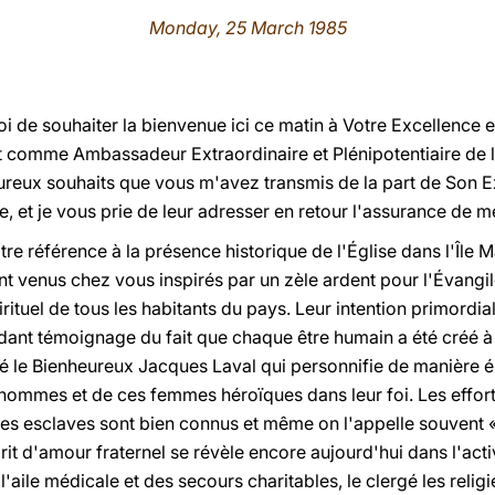
Monday, 25 March 1985
moi de souhaiter la bienvenue ici ce matin à Votre Excellence e
 comme Ambassadeur Extraordinaire et Plénipotentiaire de l'
ureux souhaits que vous m'avez transmis de la part de Son 
e, et je vous prie de leur adresser en retour l'assurance de
tre référence à la présence historique de l'Église dans l'Île 
t venus chez vous inspirés par un zèle ardent pour l'Évangil
rituel de tous les habitants du pays. Leur intention primordia
dant témoignage du fait que chaque être humain a été créé à
 le Bienheureux Jacques Laval qui personnifie de manière ém
s hommes et de ces femmes héroïques dans leur foi. Les effort
 des esclaves sont bien connus et même on l'appelle souvent 
t d'amour fraternel se révèle encore aujourd'hui dans l'acti
l'aile médicale et des secours charitables, le clergé les religi