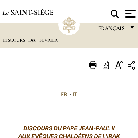
Le
SAINT-SIÈGE
FRANÇAIS
DISCOURS
1986
FÉVRIER
FRANÇAIS
ENGLISH
ITALIANO
PORTUGUÊS
ESPAÑOL
FR
-
IT
DEUTSCH
POLSKI
العربيّة
DISCOURS DU PAPE JEAN-PAUL II
AUX ÉVÊQUES CHALDÉENS DE L'IRAK
中文