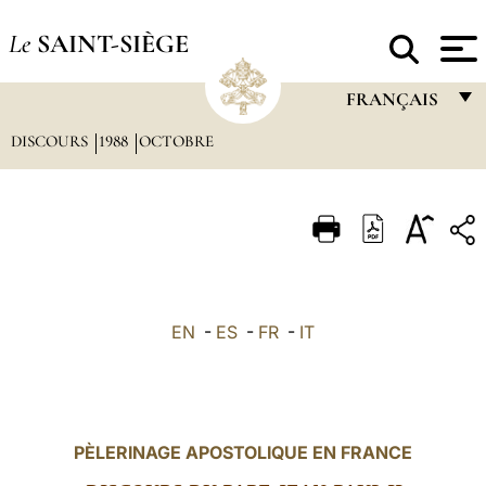
Le
SAINT-SIÈGE
FRANÇAIS
DISCOURS
1988
OCTOBRE
FRANÇAIS
ENGLISH
ITALIANO
PORTUGUÊS
ESPAÑOL
EN
-
ES
-
FR
-
IT
DEUTSCH
POLSKI
العربيّة
PÈLERINAGE APOSTOLIQUE EN FRANCE
中文