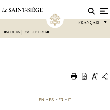
Le
SAINT-SIÈGE
FRANÇAIS
DISCOURS
1988
SEPTEMBRE
FRANÇAIS
ENGLISH
ITALIANO
PORTUGUÊS
ESPAÑOL
DEUTSCH
POLSKI
العربيّة
EN
-
ES
-
FR
-
IT
中文