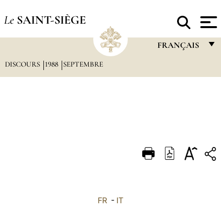
Le
SAINT-SIÈGE
FRANÇAIS
DISCOURS
1988
SEPTEMBRE
FRANÇAIS
ENGLISH
ITALIANO
PORTUGUÊS
ESPAÑOL
DEUTSCH
POLSKI
العربيّة
FR
-
IT
中文