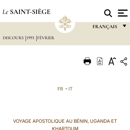
Le
SAINT-SIÈGE
FRANÇAIS
DISCOURS
1993
FÉVRIER
FRANÇAIS
ENGLISH
ITALIANO
PORTUGUÊS
ESPAÑOL
FR
-
IT
DEUTSCH
POLSKI
العربيّة
VOYAGE APOSTOLIQUE AU BÉNIN, UGANDA ET
KHARTOUM
中文