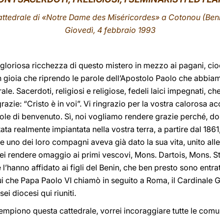
ttedrale di «Notre Dame des Miséricordes» a Cotonou (Ben
Giovedì, 4 febbraio 1993
a gloriosa ricchezza di questo mistero in mezzo ai pagani, cio
n gioia che riprendo le parole dell’Apostolo Paolo che abbiam
ale. Sacerdoti, religiosi e religiose, fedeli laici impegnati, ch
razie: “Cristo è in voi”. Vi ringrazio per la vostra calorosa 
e di benvenuto. Sì, noi vogliamo rendere grazie perché, dopo
stata realmente impiantata nella vostra terra, a partire dal 186
uno dei loro compagni aveva già dato la sua vita, unito alle “
rei rendere omaggio ai primi vescovi, Mons. Dartois, Mons. S
 l’hanno affidato ai figli del Benin, che ben presto sono entra
i che Papa Paolo VI chiamò in seguito a Roma, il Cardinale G
sei diocesi qui riuniti.
iempiono questa cattedrale, vorrei incoraggiare tutte le comun