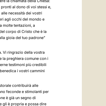
iere la chiamata della Chiesa:
 pronti al dono di voi stessi e,
 alle necessità dei vostri
veri agli occhi del mondo e
 a molte tentazioni, a
el corpo di Cristo che è la
 alla gioia del tuo padrone”
. Vi ringrazio della vostra
 e la preghiera comune con i
serne testimoni più credibili
 benedica i vostri cammini
storale contribuirà alle
iano feconde e stimolanti per
one è già un segno di
gli è propria e possa dire