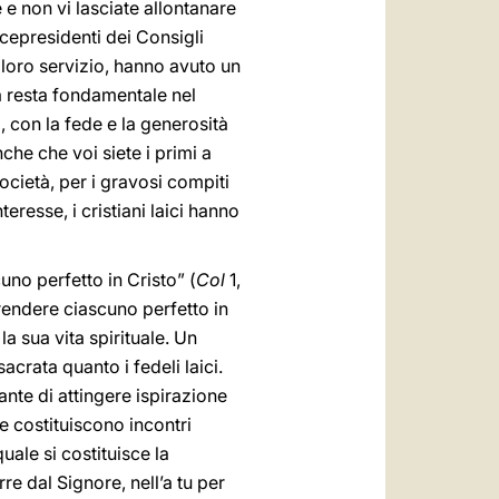
 e non vi lasciate allontanare
vicepresidenti dei Consigli
l loro servizio, hanno avuto un
tà resta fondamentale nel
i, con la fede e la generosità
che che voi siete i primi a
società, per i gravosi compiti
teresse, i cristiani laici hanno
no perfetto in Cristo” (
Col
1,
rendere ciascuno perfetto in
la sua vita spirituale. Un
crata quanto i fedeli laici.
nte di attingere ispirazione
he costituiscono incontri
quale si costituisce la
e dal Signore, nell’a tu per