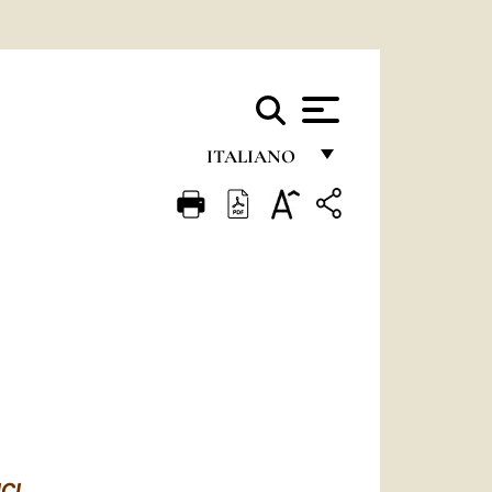
ITALIANO
FRANÇAIS
ENGLISH
ITALIANO
PORTUGUÊS
ESPAÑOL
DEUTSCH
POLSKI
ICI