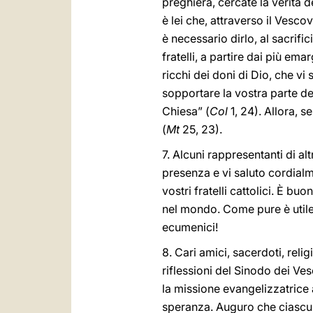
preghiera, cercate la verità 
è lei che, attraverso il Vescov
è necessario dirlo, al sacrific
fratelli, a partire dai più em
ricchi dei doni di Dio, che vi 
sopportare la vostra parte de
Chiesa” (
Col
1, 24). Allora, s
(
Mt
25, 23).
7. Alcuni rappresentanti di a
presenza e vi saluto cordialm
vostri fratelli cattolici. È b
nel mondo. Come pure è utile 
ecumenici!
8. Cari amici, sacerdoti, relig
riflessioni del Sinodo dei Ves
la missione evangelizzatrice 
speranza. Auguro che ciascun