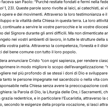
 faceva san Paolo: “Purché restiate fondati e fermi nella fede
ol
1, 23). Queste parole sono rivolte ai laici, ai catechisti, ai 
le opere e dei movimenti. Attraverso la loro testimonianza e i
luppo e la vitalità della Chiesa in questa terra. La loro attivi
i, continuate a servire le vostre parrocchie e le vostre dioces
 del Signore durante gli anni difficili. Ma non dimenticate an
ngelo nei vostri ambienti di lavoro, in tutte le strutture della 
ella vostra patria. Attraverso la competenza, l’onestà e il disin
ici del bene comune con tutto il loro popolo.
dera annunciare Cristo “con ogni sapienza, per rendere ciascu
sprimere in modo migliore lo scopo dell’evangelizzazione: “
gliere nel più profondo di se stessi i doni di Dio e sviluppare 
tanto le persone impegnate nel sacerdozio o nella vita consa
sponsabile nella Chiesa senza avere la preoccupazione costa
ghiera: la Parola di Dio, la Liturgia delle Ore, i Sacramenti, c
 grazia redentrice, e in particolare l’Eucaristia, attraverso la 
, secondo le esigenze della propria vocazione, si lasci attrarr