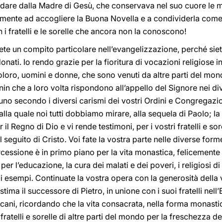
guidare dalla Madre di Gesù, che conservava nel suo cuore le m
lmente ad accogliere la Buona Novella e a condividerla come 
 i fratelli e le sorelle che ancora non la conoscono!
avete un compito particolare nell’evangelizzazione, perché sie
ati. Io rendo grazie per la fioritura di vocazioni religiose 
oloro, uomini e donne, che sono venuti da altre parti del mondo
nin che a loro volta rispondono all’appello del Signore nei diver
no secondo i diversi carismi dei vostri Ordini e Congregazioni
 alla quale noi tutti dobbiamo mirare, alla sequela di Paolo; 
r il Regno di Dio e vi rende testimoni, per i vostri fratelli e so
l seguito di Cristo. Voi fate la vostra parte nelle diverse form
ercessione è in primo piano per la vita monastica, felicemente 
 per l’educazione, la cura dei malati e dei poveri, i religiosi d
timi esempi. Continuate la vostra opera con la generosità dell
tima il successore di Pietro, in unione con i suoi fratelli nel
icani, ricordando che la vita consacrata, nella forma monastic
fratelli e sorelle di altre parti del mondo per la freschezza d