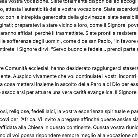
della vostra vocazione. Siate totalmente disponibili ad accogl
o, attesta l’autenticità della vostra vocazione. Siate sacerdoti
io: con la intrepida generosità della giovinezza, siate sensibili
arginati; preparatevi a stare vicino a loro, come il Signore, po
saranno affidati perché li trasmettiate. Siate pronti a resistere
lle sofferenze degli uomini, come dice san Paolo, “in favore d
entirete il Signore dirvi: “Servo buono e fedele... prendi parte
ltre Comunità ecclesiali hanno desiderato raggiungerci stasera
ente. Auspico vivamente che voi continuiate i vostri incontri
uona cosa mettersi insieme in ascolto della Parola di Dio per es
associarsi per attuare una vera carità evangelica. Il Signore
iosi, religiose, fedeli laici, la vostra esperienza spirituale e pa
covi per l’Africa. Vi invito a pregare affinché queste assise s
affidata alla Chiesa in questo continente. Questa vostra riuni
o di voi possa rispondere sempre meglio alla vocazione che 