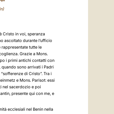
العربيّة
in)
中文
LATINE
è Cristo in voi, speranza
o ascoltato durante l’ufficio
e rappresentate tutte le
accoglienza. Grazie a Mons.
 i primi antichi contatti con
1, quando sono arrivati i Padri
sofferenze di Cristo”. Tra i
teinmetz e Mons. Parisot: essi
ti nel sacerdozio e poi
antin, presente qui con me, e
ità ecclesiali nel Benin nella