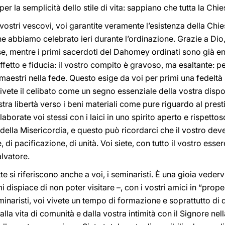
er la semplicità dello stile di vita: sappiano che tutta la Chie
i vostri vescovi, voi garantite veramente l’esistenza della Chie
e abbiamo celebrato ieri durante l’ordinazione. Grazie a Dio,
e, mentre i primi sacerdoti del Dahomey ordinati sono già en
etto e fiducia: il vostro compito è gravoso, ma esaltante: per
 maestri nella fede. Questo esige da voi per primi una fedelt
vete il celibato come un segno essenziale della vostra disponi
tra libertà verso i beni materiali come pure riguardo al prest
laborate voi stessi con i laici in uno spirito aperto e rispettos
della Misericordia, e questo può ricordarci che il vostro dev
 di pacificazione, di unità. Voi siete, con tutto il vostro esse
alvatore.
tte si riferiscono anche a voi, i seminaristi. È una gioia veder
i dispiace di non poter visitare –, con i vostri amici in “prop
minaristi, voi vivete un tempo di formazione e soprattutto di
dalla vita di comunità e dalla vostra intimità con il Signore ne