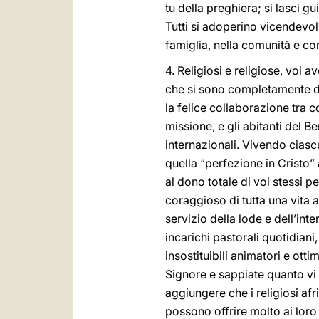
tu della preghiera; si lasci 
Tutti si adoperino vicendevo
famiglia, nella comunità e con
4. Religiosi e religiose, voi 
che si sono completamente don
la felice collaborazione tra c
missione, e gli abitanti del Be
internazionali. Vivendo ciascu
quella “perfezione in Cristo”
al dono totale di voi stessi pe
coraggioso di tutta una vita a
servizio della lode e dell’int
incarichi pastorali quotidiani,
insostituibili animatori e ot
Signore e sappiate quanto vi s
aggiungere che i religiosi afr
possono offrire molto ai loro 