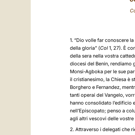
Ca
1. “Dio volle far conoscere l
della gloria” (
Col
1, 27). È co
della sera nella vostra cattedr
diocesi del Benin, rendiamo g
Monsi-Agboka per le sue parol
il cristianesimo, la Chiesa è 
Borghero e Fernandez, mentre 
tanti operai del Vangelo, vor
hanno consolidato l’edificio e
nell’Episcopato; penso a colu
agli altri vescovi delle vostre 
2. Attraverso i delegati che r