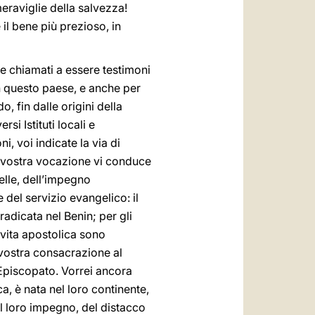
eraviglie della salvezza!
il bene più prezioso, in
te chiamati a essere testimoni
in questo paese, e anche per
, fin dalle origini della
si Istituti locali e
, voi indicate la via di
la vostra vocazione vi conduce
relle, dell’impegno
e del servizio evangelico: il
radicata nel Benin; per gli
i vita apostolica sono
a vostra consacrazione al
l’Episcopato. Vorrei ancora
a, è nata nel loro continente,
el loro impegno, del distacco