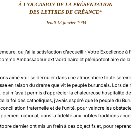
À L'OCCASION DE LA PRÉSENTATION
DES LETTRES DE CRÉANCE*
Jeudi 13 janvier 1994
eure, où j’ai la satisfaction d’accueillir Votre Excellence à 
t comme Ambassadeur extraordinaire et plénipotentiaire de l
ions aimé voir se dérouler dans une atmosphère toute serei
esse en raison du drame que vit le peuple burundais. Lors de
0
, qui m’avait permis d’apprécier la chaleureuse hospitalité d
r de la foi des catholiques, j’avais espéré que le peuple du Bu
onciliation fraternelle et de l’unité, pour vaincre les obstacl
pement national, dans la fidélité aux nobles traditions ances
bre dernier ont mis un frein à ces objectifs et, pour repren