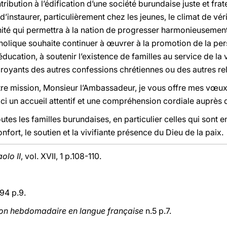
ibution à l’édification d’une société burundaise juste et frat
’instaurer, particulièrement chez les jeunes, le climat de vérit
rnité qui permettra à la nation de progresser harmonieusement.
atholique souhaite continuer à œuvrer à la promotion de la p
’éducation, à soutenir l’existence de familles au service de la
royants des autres confessions chrétiennes ou des autres rel
re mission, Monsieur l’Ambassadeur, je vous offre mes vœux 
ici un accueil attentif et une compréhension cordiale auprès 
utes les familles burundaises, en particulier celles qui sont 
nfort, le soutien et la vivifiante présence du Dieu de la paix.
olo II
, vol. XVII, 1 p.108-110.
994 p.9.
ion hebdomadaire en langue française
n.5 p.7.