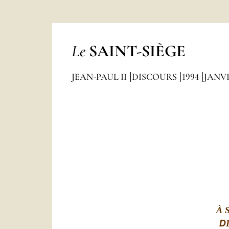
Le
SAINT-SIÈGE
JEAN-PAUL II
DISCOURS
1994
JANV
À 
D