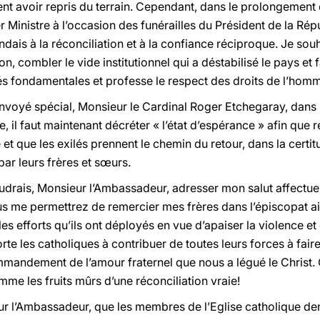
nt avoir repris du terrain. Cependant, dans le prolongement 
Ministre à l’occasion des funérailles du Président de la Répu
dais à la réconciliation et à la confiance réciproque. Je souh
n, combler le vide institutionnel qui a déstabilisé le pays et 
rtés fondamentales et professe le respect des droits de l’hom
nvoyé spécial, Monsieur le Cardinal Roger Etchegaray, dans 
il faut maintenant décréter « l’état d’espérance » afin que r
lle et que les exilés prennent le chemin du retour, dans la cert
 par leurs frères et sœurs.
voudrais, Monsieur l’Ambassadeur, adresser mon salut affect
vous me permettrez de remercier mes frères dans l’épiscopat 
s efforts qu’ils ont déployés en vue d’apaiser la violence et
orte les catholiques à contribuer de toutes leurs forces à fair
ommandement de l’amour fraternel que nous a légué le Chris
me les fruits mûrs d’une réconciliation vraie!
ur l’Ambassadeur, que les membres de l’Eglise catholique de