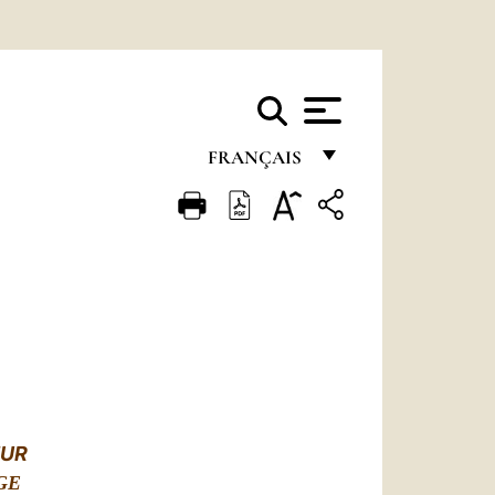
FRANÇAIS
FRANÇAIS
ENGLISH
ITALIANO
PORTUGUÊS
ESPAÑOL
DEUTSCH
EUR
POLSKI
GE