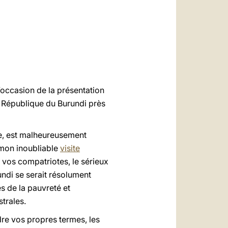
العربيّة
中文
LATINE
l’occasion de la présentation
a République du Burundi près
ne, est malheureusement
 mon inoubliable
visite
e vos compatriotes, le sérieux
rundi se serait résolument
es de la pauvreté et
trales.
dre vos propres termes, les