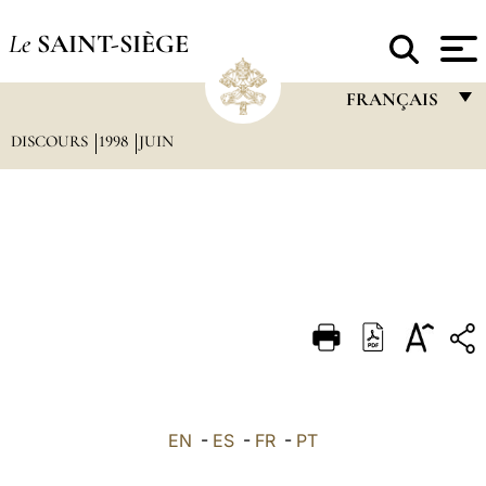
Le
SAINT-SIÈGE
FRANÇAIS
DISCOURS
1998
JUIN
FRANÇAIS
ENGLISH
ITALIANO
PORTUGUÊS
ESPAÑOL
DEUTSCH
POLSKI
العربيّة
EN
-
ES
-
FR
-
PT
中文