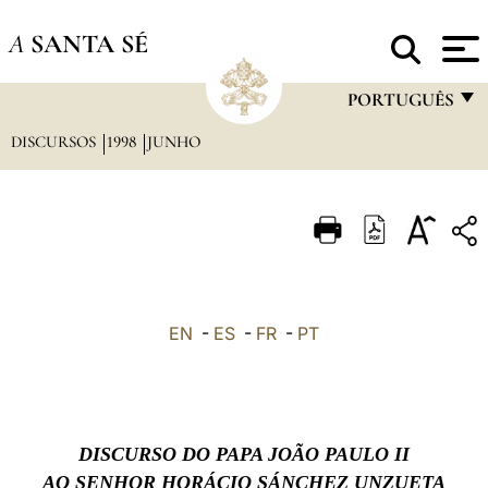
A
SANTA SÉ
PORTUGUÊS
DISCURSOS
1998
JUNHO
FRANÇAIS
ENGLISH
ITALIANO
PORTUGUÊS
ESPAÑOL
EN
-
ES
-
FR
-
PT
DEUTSCH
POLSKI
العربيّة
DISCURSO DO PAPA JOÃO PAULO II
AO SENHOR HORÁCIO SÁNCHEZ UNZUETA
中文