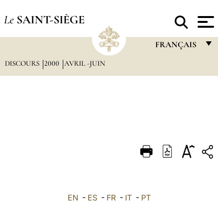
Le
SAINT-SIÈGE
FRANÇAIS
DISCOURS
2000
AVRIL -JUIN
FRANÇAIS
ENGLISH
ITALIANO
PORTUGUÊS
ESPAÑOL
DEUTSCH
POLSKI
العربيّة
EN
-
ES
-
FR
-
IT
-
PT
中文