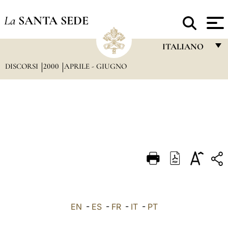
La
SANTA SEDE
ITALIANO
DISCORSI
2000
APRILE - GIUGNO
FRANÇAIS
ENGLISH
ITALIANO
PORTUGUÊS
ESPAÑOL
DEUTSCH
POLSKI
العربيّة
EN
-
ES
-
FR
-
IT
-
PT
中文