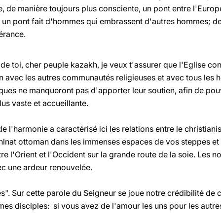
re, de manière toujours plus consciente, un pont entre l'Europe
yez un pont fait d'hommes qui embrassent d'autres hommes; d
érance.
de toi, cher peuple kazakh, je veux t'assurer que l'Eglise co
ion avec les autres communautés religieuses et avec tous les
iques ne manqueront pas d'apporter leur soutien, afin de po
s vaste et accueillante.
 l'harmonie a caractérisé ici les relations entre le christiani
Khlnat ottoman dans les immenses espaces de vos steppes et
e l'Orient et l'Occident sur la grande route de la soie. Les 
vec une ardeur renouvelée.
s". Sur cette parole du Seigneur se joue notre crédibilité de 
es disciples: si vous avez de l'amour les uns pour les autres