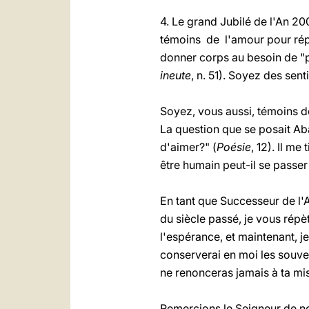
4. Le grand Jubilé de l'An 200
témoins de l'amour pour répo
donner corps au besoin de "p
ineute
, n. 51). Soyez des sent
Soyez, vous aussi, témoins d
La question que se posait Ab
d'aimer?" (
Poésie
, 12). Il m
être humain peut-il se passer
En tant que Successeur de l'
du siècle passé, je vous rép
l'espérance, et maintenant, j
conserverai en moi les souven
ne renonceras jamais à ta mis
Remercions le Seigneur de no