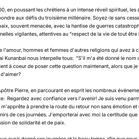
0, en poussant les chrétiens à un intense réveil spirituel, les 
ndre aux défis du troisième millénaire. Soyez-le sans cesse
aix, souvent menacée, avec la hantise de guerres catastroph
inelles vigilantes, attentives au "respect de la vie de tout être
e l'amour, hommes et femmes d'autres religions qui avez à co
ai Kunanbai nous interpelle tous: "S'il m'a été donné le nom
e tient à coeur de poser cette question maintenant, alors que 
 d'aimer?
Apôtre Pierre, en parcourant en esprit les nombreux événemen
ète: Regardez avec confiance vers l'avenir! Je suis venu pa
e m'apprête à prendre la route du retour non sans émotion et 
irs de ces journées. J'emporterai avec moi la certitude que 
sion de solidarité et de paix.
us avoir donné ces journées et le beau temps afin que nous 