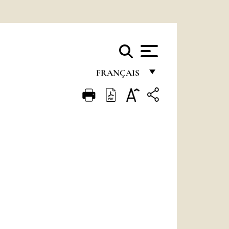
FRANÇAIS
FRANÇAIS
ENGLISH
ITALIANO
PORTUGUÊS
ESPAÑOL
DEUTSCH
POLSKI