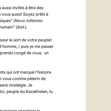
a aussi invités à être des
 vous aussi! Soyez prêts à
iques" (
Novo millennio
 humain" (
ibid
.).
eur le sort de votre peuple!
 d'homme, / puis-je me passer
je prends congé de vous: un
ts qui ont marqué l'histoire
rmi vous comme pèlerin de
sans nostalgie. Je
toi, peuple du Kazakhstan, tu
puissions apprécier la