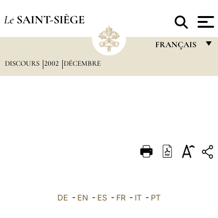
Le
SAINT-SIÈGE
FRANÇAIS
DISCOURS
2002
DÉCEMBRE
FRANÇAIS
ENGLISH
ITALIANO
PORTUGUÊS
ESPAÑOL
DEUTSCH
POLSKI
العربيّة
DE
-
EN
-
ES
-
FR
-
IT
-
PT
中文