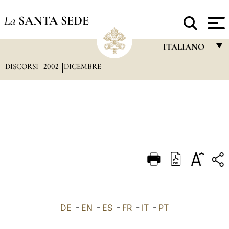
La
SANTA SEDE
ITALIANO
DISCORSI
2002
DICEMBRE
FRANÇAIS
ENGLISH
ITALIANO
PORTUGUÊS
ESPAÑOL
DEUTSCH
POLSKI
العربيّة
DE
-
EN
-
ES
-
FR
-
IT
-
PT
中文