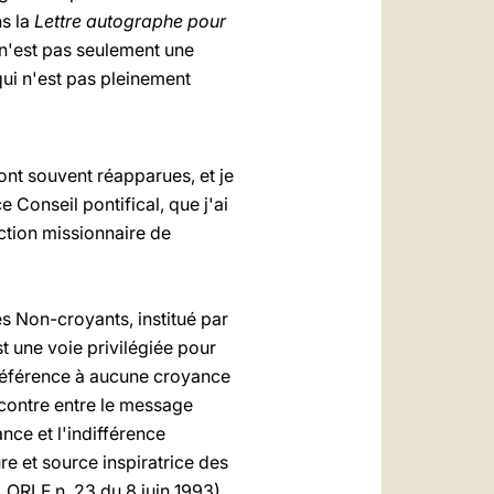
ns la
Lettre autographe pour
i n'est pas seulement une
 qui n'est pas pleinement
nt souvent réapparues, et je
 Conseil pontifical, que j'ai
action missionnaire de
es Non-croyants, institué par
t une voie privilégiée pour
référence à aucune croyance
ncontre entre le message
nce et l'indifférence
ure et source inspiratrice des
f. ORLF n. 23 du 8 juin 1993).