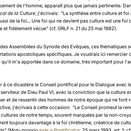
ppement de l'homme, apparaît plus que jamais pertinente. Da
cal de la Culture
, j'écrivais: "La synthèse entre culture et fo
ssi de la foi... Une foi qui ne devient pas culture est une foi
e et fidèlement vécue" (cf. ORLF n. 21 du 25 mai 1982).
s des Assemblées du Synode des Evêques, ces thématiques so
tations apostoliques spécifiques. Je voudrais ici remercier ce
e qu'il m'a apportée dans ce domaine, très important pour l'
ir à ce dicastère le Conseil pontifical pour le Dialogue avec l
erviteur de Dieu Paul VI, avec la conviction que la culture es
er et de ressentir des hommes de notre époque qui ne font 
ctive, j'écrivais à cette occasion: "Le Conseil promeut la re
es cultures de notre temps, souvent marquées par la non-croya
vrent toujours davantage à la foi chrétienne, créatrice de cult
arts" (Motu proprio
Inde a Pontificatus
, 25 mars 1993, art. 1; c