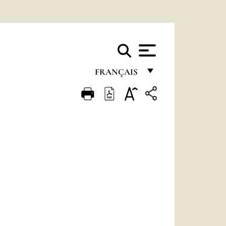
FRANÇAIS
FRANÇAIS
ENGLISH
ITALIANO
PORTUGUÊS
ESPAÑOL
DEUTSCH
POLSKI