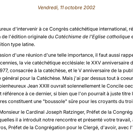
Vendredi, 11 octobre 2002
eureux d'intervenir à ce Congrès catéchétique international, r
 de l'édition originale du
Catéchisme de l'Eglise catholique
e
tion type latine.
sion d'une réunion d'une telle importance, il faut aussi rapp
cennies, la vie catéchétique ecclésiale: le XXV anniversaire 
7, consacrée à la catéchèse, et le V anniversaire de la publi
e général pour la Catéchèse. Mais j'ai par dessus tout à coeur
bienheureux Jean XXIII ouvrait solennellement le Concile oec
éférence à ce dernier, si bien que l'on pourrait à juste titre
aires constituent une "boussole" sûre pour les croyants du tro
Monsieur le Cardinal Joseph Ratzinger, Préfet de la Congréga
quelles il a introduit notre rencontre et présenté votre travail
os, Préfet de la Congrégation pour le Clergé, d'avoir, avec 