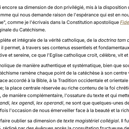
 encore sa dimension de don privilégié, mis à la disposition d
homme qui nous demande raison de l'espérance qui est en nous
que", comme je l'écrivais dans la Constitution apostolique
Fid
riginale du Catéchisme.
lète et intégrale de la vérité catholique, de la
doctrina tam 
, il permet, à travers ses contenus essentiels et fondamentaux
ve et sereine, ce que l'Eglise catholique croit, célèbre, vit et 
tholique de manière authentique et systématique, bien que so
téchisme ramène chaque point de la catéchèse à son centre vi
ce accordé à la Bible, à la Tradition occidentale et orientale 
e; la place centrale réservée au riche contenu de la foi chrét
t, de manière complémentaire, l'ossature du texte et qui metten
andi, lex agendi, lex operandi
, ne sont que quelques-unes d
ois l'occasion de nous émerveiller face à la beauté et la ri
 faire oublier sa dimension de
texte magistériel collégial
. Il 
rédigé par des évêques après la consultation fructueuse de t