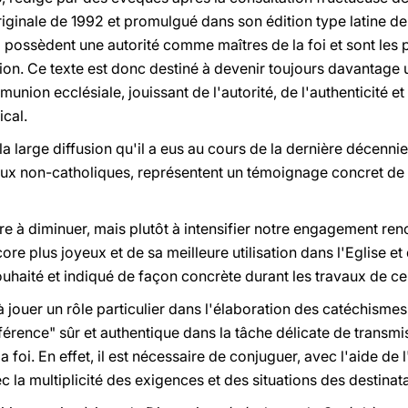
ginale de 1992 et promulgué dans son édition type latine de 1
i possèdent une autorité comme maîtres de la foi et sont les
ion. Ce texte est donc destiné à devenir toujours davantage 
union ecclésiale, jouissant de l'autorité, de l'authenticité et d
ical.
t la large diffusion qu'il a eus au cours de la dernière décenni
 non-catholiques, représentent un témoignage concret de sa
e à diminuer, mais plutôt à intensifier notre engagement ren
core plus joyeux et de sa meilleure utilisation dans l'Eglise
uhaité et indiqué de façon concrète durant les travaux de c
 jouer un rôle particulier dans l'élaboration des catéchismes 
rence" sûr et authentique dans la tâche délicate de transmis
 foi. En effet, il est nécessaire de conjuguer, avec l'aide de l
c la multiplicité des exigences et des situations des destinata