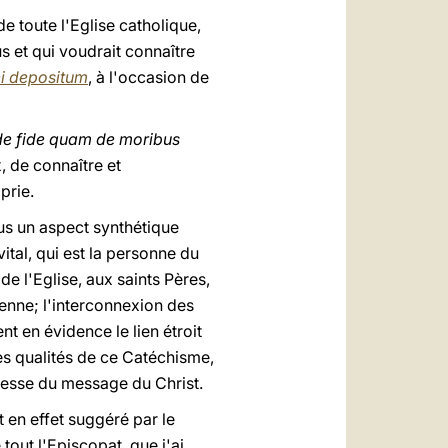
e toute l'Eglise catholique,
 et qui voudrait connaître
ei depositum
, à l'occasion de
de fide quam de moribus
, de connaître et
prie.
us un aspect synthétique
tal, qui est la personne du
de l'Eglise, aux saints Pères,
ienne; l'interconnexion des
t en évidence le lien étroit
es qualités de ce Catéchisme,
chesse du message du Christ.
fut en effet suggéré par le
out l'Episcopat, que j'ai