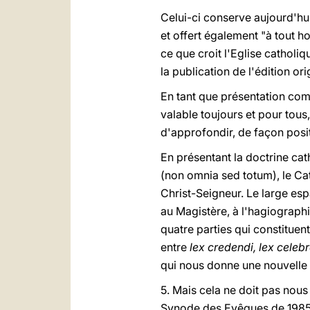
Celui-ci conserve aujourd'hui
et offert également "à tout 
ce que croit l'Eglise catholi
la publication de l'édition o
En tant que présentation comp
valable toujours et pour tous
d'approfondir, de façon positi
En présentant la doctrine ca
(non omnia sed totum), le Ca
Christ-Seigneur. Le large espa
au Magistère, à l'hagiographi
quatre parties qui constituen
entre
lex credendi, lex celebr
qui nous donne une nouvelle f
5. Mais cela ne doit pas nous
Synode des Evêques de 1985, 