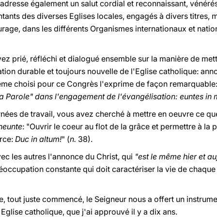
adresse également un salut cordial et reconnaissant, vénérés
ntants des diverses Eglises locales, engagés à divers titres,
age, dans les différents Organismes internationaux et nation
vez prié, réfléchi et dialogué ensemble sur la manière de mett
ation durable et toujours nouvelle de l'Eglise catholique: a
thème choisi pour ce Congrès l'exprime de façon remarquable
 la Parole" dans l'engagement de l'évangélisation: euntes 
nées de travail, vous avez cherché à mettre en oeuvre ce que j
neunte
: "Ouvrir le coeur au flot de la grâce et permettre à la
orce:
Duc in altum!
" (
n.
38).
vec les autres l'annonce du Christ, qui
"est le même hier et auj
préoccupation constante qui doit caractériser la vie de chaqu
re, tout juste commencé, le Seigneur nous a offert un instrum
Eglise catholique, que j'ai approuvé il y a dix ans.