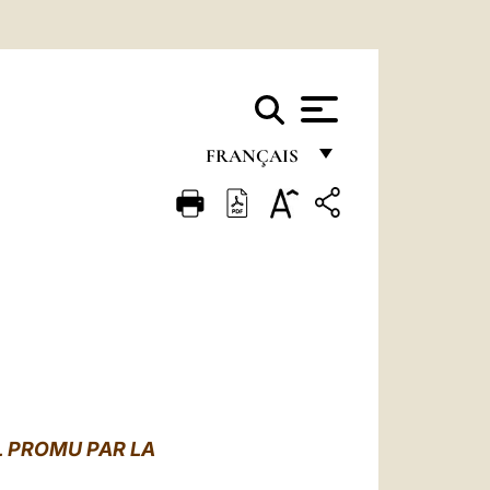
FRANÇAIS
FRANÇAIS
ENGLISH
ITALIANO
PORTUGUÊS
ESPAÑOL
DEUTSCH
 PROMU PAR LA
POLSKI