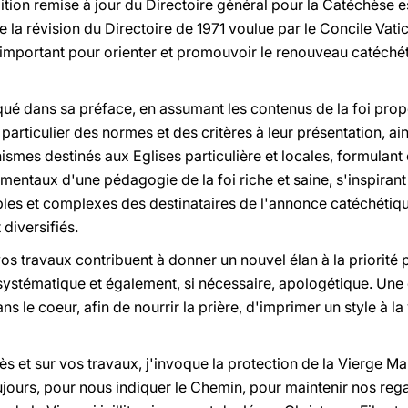
'édition remise à jour du Directoire général pour la Catéchèse
 la révision du Directoire de 1971 voulue par le Concile Vatic
mportant pour orienter et promouvoir le renouveau catéchét
qué dans sa préface, en assumant les contenus de la foi pro
en particulier des normes et des critères à leur présentation, a
ismes destinés aux Eglises particulière et locales, formulant 
amentaux d'une pédagogie de la foi riche et saine, s'inspiran
tiples et complexes des destinataires de l'annonce catéchéti
diversifiés.
os travaux contribuent à donner un nouvel élan à la priorité
t systématique et également, si nécessaire, apologétique. Un
ns le coeur, afin de nourrir la prière, d'imprimer un style à la 
s et sur vos travaux, j'invoque la protection de la Vierge Mar
jours, pour nous indiquer le Chemin, pour maintenir nos regar