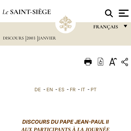
Le
SAINT-SIÈGE
FRANÇAIS
DISCOURS
2003
JANVIER
FRANÇAIS
ENGLISH
ITALIANO
PORTUGUÊS
ESPAÑOL
DE
-
EN
-
ES
-
FR
-
IT
-
PT
DEUTSCH
POLSKI
العربيّة
DISCOURS DU PAPE JEAN-PAUL II
AUX PARTICIPANTS À LA JOURNÉE
中文