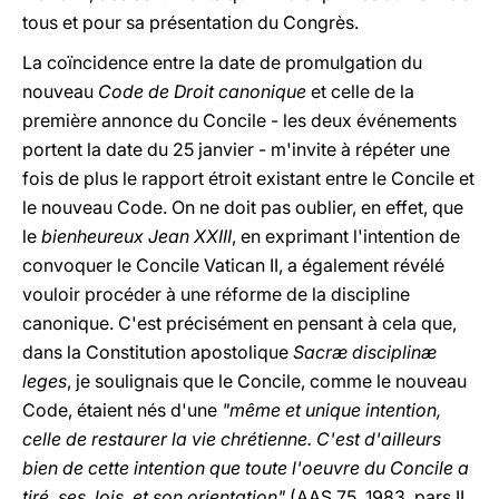
tous et pour sa présentation du Congrès.
La coïncidence entre la date de promulgation du
nouveau
Code de Droit canonique
et celle de la
première annonce du Concile - les deux événements
portent la date du 25 janvier - m'invite à répéter une
fois de plus le rapport étroit existant entre le Concile et
le nouveau Code. On ne doit pas oublier, en effet, que
le
bienheureux Jean XXIII
, en exprimant l'intention de
convoquer le Concile Vatican II, a également révélé
vouloir procéder à une réforme de la discipline
canonique. C'est précisément en pensant à cela que,
dans la Constitution apostolique
Sacræ disciplinæ
leges
, je soulignais que le Concile, comme le nouveau
Code, étaient nés d'une
"même et unique intention,
celle de restaurer la vie chrétienne. C'est d'ailleurs
bien de cette intention que toute l'oeuvre du Concile a
tiré ses lois et son orientation"
(AAS 75, 1983, pars II,