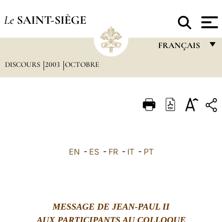
Le
SAINT-SIÈGE
FRANÇAIS
DISCOURS
2003
OCTOBRE
FRANÇAIS
ENGLISH
ITALIANO
PORTUGUÊS
ESPAÑOL
EN
-
ES
-
FR
-
IT
-
PT
DEUTSCH
POLSKI
العربيّة
MESSAGE DE JEAN-PAUL II
中文
AUX PARTICIPANTS AU COLLOQUE