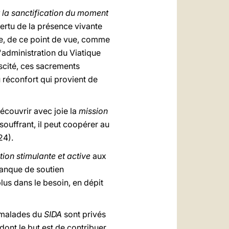
 la sanctification du moment
vertu de la présence vivante
te, de ce point de vue, comme
'administration du Viatique
scité, ces sacrements
 réconfort qui provient de
écouvrir avec joie la
mission
souffrant, il peut coopérer au
24).
tion stimulante et active
aux
manque de soutien
lus dans le besoin, en dépit
s malades du
SIDA
sont privés
dont le but est de contribuer