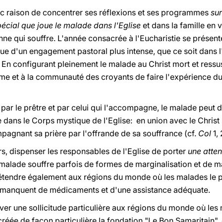
onc raison de concentrer ses réflexions et ses programmes
sur
spécial que joue le malade dans l'Eglise
et dans la famille en 
ne qui souffre. L'année consacrée à l'Eucharistie se présen
e d'un engagement pastoral plus intense, que ce soit dans l
 En configurant pleinement le malade au Christ mort et ressu
e et à la communauté des croyants de faire l'expérience du
par le prêtre et par celui qui l'accompagne, le malade peut d
e dans le Corps mystique de l'Eglise: en union avec le Christ 
pagnant sa prière par l'offrande de sa souffrance (cf.
Col
1, 
urs, dispenser les responsables de l'Eglise de porter
une atten
e malade souffre parfois de formes de marginalisation et de 
s'étendre également aux régions du monde où les malades le p
 manquent de médicaments et d'une assistance adéquate.
rver une sollicitude particulière aux régions du monde où le
créée de façon particulière la fondation "Le Bon Samaritain", 