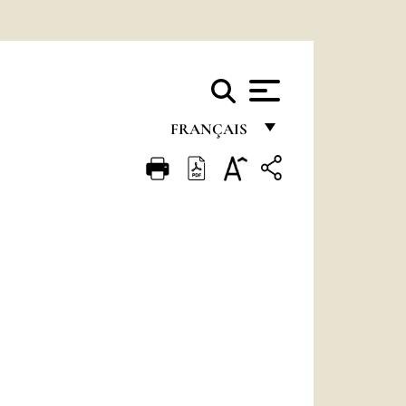
FRANÇAIS
FRANÇAIS
ENGLISH
ITALIANO
PORTUGUÊS
ESPAÑOL
DEUTSCH
POLSKI