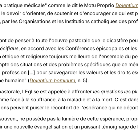
 la pratique médicale" comme le dit le Motu Proprio
Dolentiu
t le devoir d'orienter, de soutenir et d'encourager ce qui es
par les Organisations et les Institutions catholiques des pro
ant de penser à toute l'oeuvre pastorale que le dicastère peu
écifique
, en accord avec les Conférences épiscopales et les
 éthique et religieuse toujours meilleure de l'ensemble du p
pte des situations et des problèmes spécifiques que ce mêm
ofession [...] pour sauvegarder les valeurs et les droits essen
ne humaine" (
Dolentium hominum
, n. 5).
astorale, l'Eglise est appelée à affronter
les questions les pl
mme face à la souffrance, à la maladie et à la mort. C'est dans
ions peuvent puiser le réconfort de l'espérance qui ne déçoit
souvent, ne possède pas la lumière de cette espérance, prop
 une nouvelle évangélisation et un puissant témoignage de f