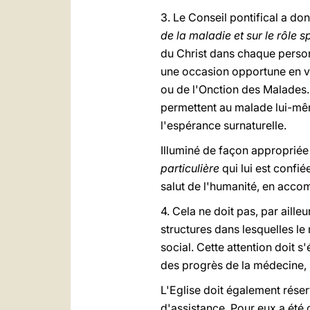
3. Le Conseil pontifical a d
de la maladie et sur le rôle 
du Christ dans chaque person
une occasion opportune en vu
ou de l'Onction des Malades.
permettent au malade lui-mêm
l'espérance surnaturelle.
Illuminé de façon appropriée 
particulière
qui lui est confié
salut de l'humanité, en accom
4. Cela ne doit pas, par aille
structures dans lesquelles l
social. Cette attention doit 
des progrès de la médecine,
L'Eglise doit également rése
d'assistance. Pour eux a été 