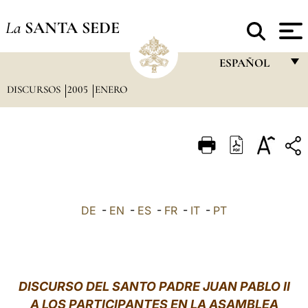
La
SANTA SEDE
ESPAÑOL
DISCURSOS
2005
ENERO
FRANÇAIS
ENGLISH
ITALIANO
PORTUGUÊS
ESPAÑOL
DE
-
EN
-
ES
-
FR
-
IT
-
PT
DEUTSCH
POLSKI
العربيّة
DISCURSO DEL SANTO PADRE JUAN PABLO II
A LOS PARTICIPANTES EN LA ASAMBLEA
中文