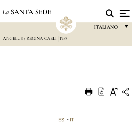
La
SANTA SEDE
ITALIANO
ANGELUS / REGINA CAELI
1987
FRANÇAIS
ENGLISH
ITALIANO
PORTUGUÊS
ESPAÑOL
DEUTSCH
POLSKI
العربيّة
ES
-
IT
中文