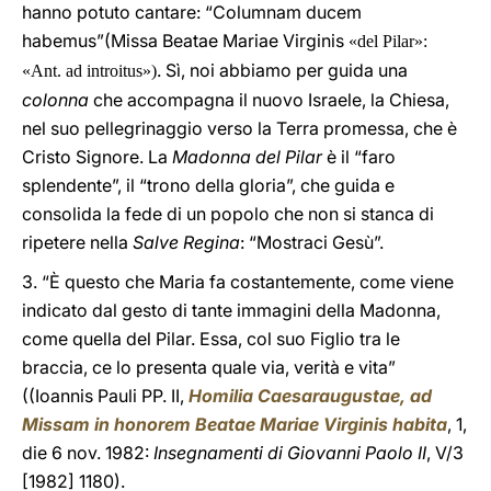
hanno potuto cantare: “Columnam ducem
habemus”(Missa Beatae Mariae Virginis
«del Pilar»:
. Sì, noi abbiamo per guida una
«Ant. ad introitus»)
colonna
che accompagna il nuovo Israele, la Chiesa,
nel suo pellegrinaggio verso la Terra promessa, che è
Cristo Signore. La
Madonna del Pilar
è il “faro
splendente”, il “trono della gloria”, che guida e
consolida la fede di un popolo che non si stanca di
ripetere nella
Salve Regina
: “Mostraci Gesù”.
3. “È questo che Maria fa costantemente, come viene
indicato dal gesto di tante immagini della Madonna,
come quella del Pilar. Essa, col suo Figlio tra le
braccia, ce lo presenta quale via, verità e vita”
((Ioannis Pauli PP. II,
Homilia Caesaraugustae, ad
Missam in honorem Beatae Mariae Virginis habita
, 1,
die 6 nov. 1982:
Insegnamenti di Giovanni Paolo II
, V/3
[1982] 1180).