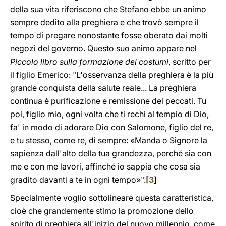
della sua vita riferiscono che Stefano ebbe un animo
sempre dedito alla preghiera e che trovò sempre il
tempo di pregare nonostante fosse oberato dai molti
negozi del governo. Questo suo animo appare nel
Piccolo libro sulla formazione dei costumi
, scritto per
il figlio Emerico: "L'osservanza della preghiera è la più
grande conquista della salute reale... La preghiera
continua è purificazione e remissione dei peccati. Tu
poi, figlio mio, ogni volta che ti rechi al tempio di Dio,
fa' in modo di adorare Dio con Salomone, figlio del re,
e tu stesso, come re, dì sempre: «Manda o Signore la
sapienza dall'alto della tua grandezza, perché sia con
me e con me lavori, affinché io sappia che cosa sia
gradito davanti a te in ogni tempo»".
[
3
]
Specialmente voglio sottolineare questa caratteristica,
cioè che grandemente stimo la promozione dello
spirito di preghiera all'inizio del nuovo millennio, come