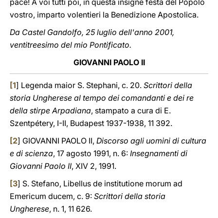
pace! A voi tutti poi, in questa insigne festa del Popolo
vostro, imparto volentieri la Benedizione Apostolica.
Da Castel Gandolfo, 25 luglio dell'anno 2001,
ventitreesimo del mio Pontificato.
GIOVANNI PAOLO II
[
1
] Legenda maior S. Stephani, c. 20.
Scrittori della
storia Ungherese al tempo dei comandanti e dei re
della stirpe Arpadiana
, stampato a cura di E.
Szentpétery, I-II, Budapest 1937-1938, 11 392.
[
2
] GIOVANNI PAOLO II,
Discorso agli uomini di cultura
e di scienza
, 17 agosto 1991, n. 6:
Insegnamenti di
Giovanni Paolo II
, XIV 2, 1991.
[
3
] S. Stefano, Libellus de institutione morum ad
Emericum ducem, c. 9:
Scrittori della storia
Ungherese
, n. 1, 11 626.