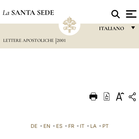
La
SANTA SEDE
ITALIANO
LETTERE APOSTOLICHE
2001
FRANÇAIS
ENGLISH
ITALIANO
PORTUGUÊS
ESPAÑOL
DEUTSCH
POLSKI
العربيّة
DE
-
EN
-
ES
-
FR
-
IT
-
LA
-
PT
中文