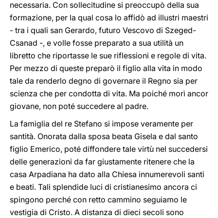
necessaria. Con sollecitudine si preoccupò della sua
formazione, per la qual cosa lo affidò ad illustri maestri
- tra i quali san Gerardo, futuro Vescovo di Szeged-
Csanad -, e volle fosse preparato a sua utilità un
libretto che riportasse le sue riflessioni e regole di vita.
Per mezzo di queste preparò il figlio alla vita in modo
tale da renderlo degno di governare il Regno sia per
scienza che per condotta di vita. Ma poiché morì ancor
giovane, non poté succedere al padre.
La famiglia del re Stefano si impose veramente per
santità. Onorata dalla sposa beata Gisela e dal santo
figlio Emerico, poté diffondere tale virtù nel succedersi
delle generazioni da far giustamente ritenere che la
casa Arpadiana ha dato alla Chiesa innumerevoli santi
e beati. Tali splendide luci di cristianesimo ancora ci
spingono perché con retto cammino seguiamo le
vestigia di Cristo. A distanza di dieci secoli sono