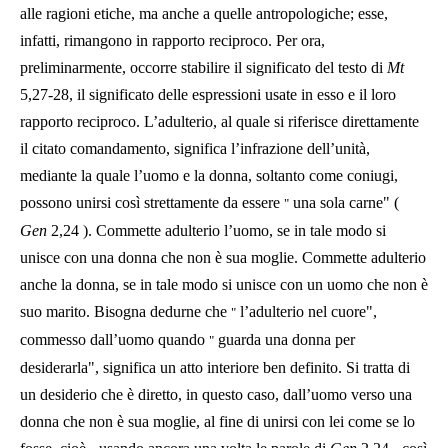
alle ragioni etiche, ma anche a quelle antropologiche; esse,
infatti, rimangono in rapporto reciproco. Per ora,
preliminarmente, occorre stabilire il significato del testo di
Mt
5,27-28,
il significato delle espressioni usate in esso e il loro
rapporto reciproco. L’adulterio, al quale si riferisce direttamente
il citato comandamento, significa l’infrazione dell’unità,
mediante la quale l’uomo e la donna, soltanto come coniugi,
possono unirsi così strettamente da essere
una sola carne" (
"
Gen
2,24
). Commette adulterio l’uomo, se in tale modo si
unisce con una donna che non è sua moglie. Commette adulterio
anche la donna, se in tale modo si unisce con un uomo che non è
suo marito. Bisogna dedurne che
l’adulterio nel cuore",
"
commesso dall’uomo quando
guarda una donna per
"
desiderarla", significa un atto interiore ben definito. Si tratta di
un desiderio che è diretto, in questo caso, dall’uomo verso una
donna che non è sua moglie, al fine di unirsi con lei come se lo