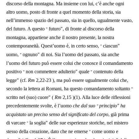
discorso della montagna. Ma insieme con lui, c’è anche ogni
altro uomo, posto di fronte a quel momento della storia, sia
nell’immenso spazio del passato, sia in quello, ugualmente vasto,
del futuro. A questo
futuro", di fronte al discorso della
"
montagna, appartiene anche il nostro presente, la nostra
contemporaneità. Quest’uomo è, in certo senso,
ciascun"
"
uomo,
ognuno" di noi. Sia l’uomo del passato, sia anche
"
l’uomo del futuro può essere colui che conosce il comandamento
positivo
non commettere adulterio" quale
contenuto della
"
"
legge" (cf.
Rm
2,22-23
), ma può essere ugualmente colui che,
secondo la lettera ai Romani, ha questo comandamento soltanto
"
scritto nel (suo) cuore" (
Rm
2,15
)(1). Alla luce delle riflessioni
precedentemente svolte, è l’uomo
che dal suo
principio" ha
"
acquistato un preciso senso del significato del corpo
, già prima
di varcare
la soglia" delle sue esperienze storiche, nel mistero
"
stesso della creazione, dato che ne emerse
come uomo e
"