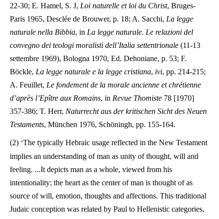
22-30; E. Hamel, S. J,
Loi naturelle et loi du Christ
, Bruges-
Paris 1965, Desclée de Brouwer, p. 18; A. Sacchi,
La legge
naturale nella Bibbia
, in
La legge naturale. Le relazioni del
convegno dei teologi moralisti dell’Italia settentrionale
(11-13
settembre 1969), Bologna 1970, Ed. Dehoniane, p. 53; F.
Böckle,
La legge naturale e la legge cristiana
,
ivi
, pp. 214-215;
A. Feuillet,
Le fondement de la morale ancienne et chrétienne
d’après l’Epître aux Romains
, in
Revue Thomiste
78 [1970]
357-386; T. Herr,
Naturrecht aus der kritischen Sicht des Neuen
Testaments
, München 1976, Schöningh, pp. 155-164.
(2)
The typically Hebraic usage reflected in the New Testament
"
implies an understanding of man as unity of thought, will and
feeling. ...It depicts man as a whole, viewed from his
intentionality; the heart as the center of man is thought of as
source of will, emotion, thoughts and affections. This traditional
Judaic conception was related by Paul to Hellenistic categories,