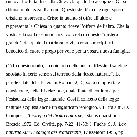
rinnova l’offerta di sè alla Chiesa, la quale Lo accoglie e Gli si
ridona in pienezza di amore. Questo significa che ogni sposo
cristiano rappresenta Cristo in quanto si offre all’altro e
rappresenta la Chiesa in quanto riceve l’offerta dell’altro. Che la
vostra vita sia la testimonianza concreta di questo "mistero
grande", del quale il matrimonio vi ha reso partecipi. Vi
benedico di cuore e prego per voi e per la vostra nuova famiglia.
(1) In questo modo, il contenuto delle nostre riflessioni sarebbe
spostato in certo senso sul terreno della
legge naturale". Le
"
parole citate della lettera ai Romani 2,15, sono sempre state
considerate, nella Rivelazione, quale fonte di conferma per
l’esistenza della legge naturale. Così il concetto della legge
naturale acquista anche un significato teologico. Cf., fra altri, D.
Composta,
Teologia del diritto naturale
,
Status quaestionis",
"
Brescia 1972, Ed. Civiltà, pp. 7-22, 41-53; J. Fuchs, S. J.,
Lex
naturae Zur Theologie des Naturrechts
, Düsseldorf 1955, pp.