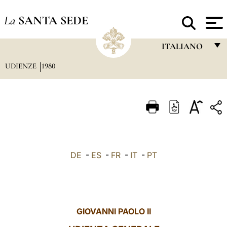
La
SANTA SEDE
ITALIANO
UDIENZE
1980
FRANÇAIS
ENGLISH
ITALIANO
PORTUGUÊS
ESPAÑOL
DE
-
ES
-
FR
-
IT
-
PT
DEUTSCH
POLSKI
العربيّة
GIOVANNI PAOLO II
中文