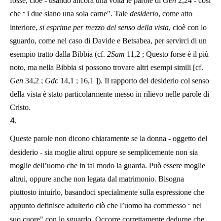
fosse, cioè - usando ancora una volta le parole di
Gen
2,24
- così
che
i due siano una sola carne". Tale
desiderio
, come atto
"
interiore,
si esprime per mezzo del senso della vista
, cioè con lo
sguardo, come nel caso di Davide e Betsabea, per servirci di un
esempio tratto dalla Bibbia (cf.
2Sam
11,2
; Questo forse è il più
noto, ma nella Bibbia si possono trovare altri esempi simili [cf.
Gen
34,2
;
Gdc
14,1
;
16,1
]). Il rapporto del desiderio col senso
della vista è stato particolarmente messo in rilievo nelle parole di
Cristo.
4.
Queste parole non dicono chiaramente se la donna - oggetto del
desiderio - sia moglie altrui oppure se semplicemente non sia
moglie dell’uomo che in tal modo la guarda. Può essere moglie
altrui, oppure anche non legata dal matrimonio. Bisogna
piuttosto intuirlo, basandoci specialmente sulla espressione che
appunto definisce adulterio ciò che l’uomo ha commesso
nel
"
suo cuore" con lo sguardo. Occorre correttamente dedurne che