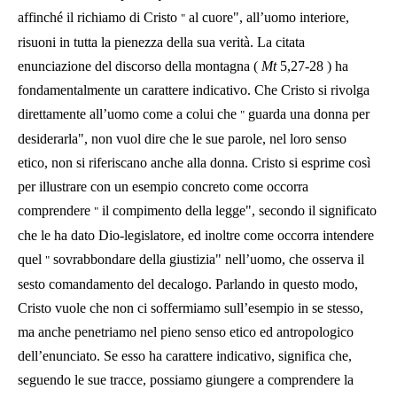
affinché il richiamo di Cristo
al cuore", all’uomo interiore,
"
risuoni in tutta la pienezza della sua verità. La citata
enunciazione del discorso della montagna (
Mt
5,27-28
) ha
fondamentalmente un carattere indicativo. Che Cristo si rivolga
direttamente all’uomo come a colui che
guarda una donna per
"
desiderarla", non vuol dire che le sue parole, nel loro senso
etico, non si riferiscano anche alla donna. Cristo si esprime così
per illustrare con un esempio concreto come occorra
comprendere
il compimento della legge", secondo il significato
"
che le ha dato Dio-legislatore, ed inoltre come occorra intendere
quel
sovrabbondare della giustizia" nell’uomo, che osserva il
"
sesto comandamento del decalogo. Parlando in questo modo,
Cristo vuole che non ci soffermiamo sull’esempio in se stesso,
ma anche penetriamo nel pieno senso etico ed antropologico
dell’enunciato. Se esso ha carattere indicativo, significa che,
seguendo le sue tracce, possiamo giungere a comprendere la