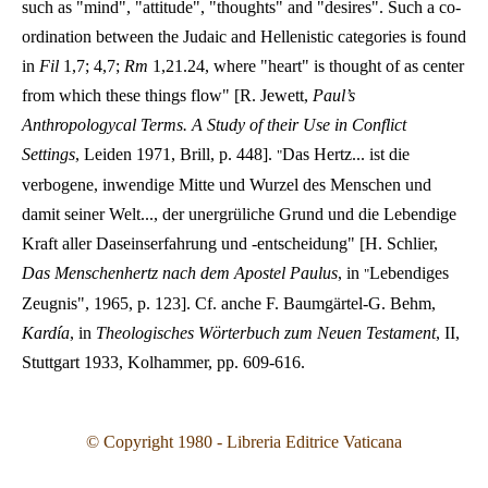
such as "mind", "attitude", "thoughts" and "desires". Such a co-
ordination between the Judaic and Hellenistic categories is found
in
Fil
1,7
;
4,7
;
Rm
1,21
.
24
, where "heart" is thought of as center
from which these things flow" [R. Jewett,
Paul’s
Anthropologycal Terms. A Study of their Use in Conflict
Settings
, Leiden 1971, Brill, p. 448].
Das Hertz... ist die
"
verbogene, inwendige Mitte und Wurzel des Menschen und
damit seiner Welt..., der unergrüliche Grund und die Lebendige
Kraft aller Daseinserfahrung und -entscheidung" [H. Schlier,
Das Menschenhertz nach dem Apostel Paulus
, in
Lebendiges
"
Zeugnis", 1965, p. 123]. Cf. anche F. Baumgärtel-G. Behm,
Kardía
, in
Theologisches Wörterbuch zum Neuen Testament
, II,
Stuttgart 1933, Kolhammer, pp. 609-616.
© Copyright 1980 - Libreria Editrice Vaticana