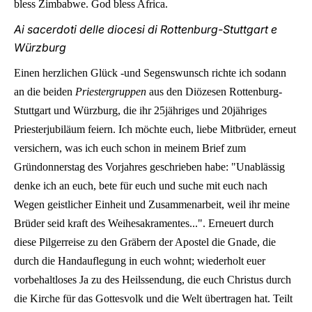
bless Zimbabwe. God bless Africa.
Ai sacerdoti delle diocesi di Rottenburg-Stuttgart e
Würzburg
Einen herzlichen Glück -und Segenswunsch richte ich sodann
an die beiden
Priestergruppen
aus den Diözesen Rottenburg-
Stuttgart und Würzburg, die ihr 25jähriges und 20jähriges
Priesterjubiläum feiern. Ich möchte euch, liebe Mitbrüder, erneut
versichern, was ich euch schon in meinem Brief zum
Gründonnerstag des Vorjahres geschrieben habe: "Unablässig
denke ich an euch, bete für euch und suche mit euch nach
Wegen geistlicher Einheit und Zusammenarbeit, weil ihr meine
Brüder seid kraft des Weihesakramentes...". Erneuert durch
diese Pilgerreise zu den Gräbern der Apostel die Gnade, die
durch die Handauflegung in euch wohnt; wiederholt euer
vorbehaltloses Ja zu des Heilssendung, die euch Christus durch
die Kirche für das Gottesvolk und die Welt übertragen hat. Teilt