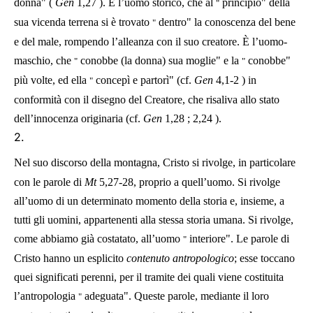
donna" (
Gen
1,27
). È l’uomo storico, che al
principio" della
"
sua vicenda terrena si è trovato
dentro" la conoscenza del bene
"
e del male, rompendo l’alleanza con il suo creatore. È l’uomo-
maschio, che
conobbe (la donna) sua moglie" e la
conobbe"
"
"
più volte, ed ella
concepì e partorì" (cf.
Gen
4,1-2
) in
"
conformità con il disegno del Creatore, che risaliva allo stato
dell’innocenza originaria (cf.
Gen
1,28
;
2,24
).
2.
Nel suo discorso della montagna, Cristo si rivolge, in particolare
con le parole di
Mt
5,27-28, proprio a quell’uomo. Si rivolge
all’uomo di un determinato momento della storia e, insieme, a
tutti gli uomini, appartenenti alla stessa storia umana. Si rivolge,
come abbiamo già costatato, all’uomo
interiore". Le parole di
"
Cristo hanno un esplicito
contenuto antropologico
; esse toccano
quei significati perenni, per il tramite dei quali viene costituita
l’antropologia
adeguata". Queste parole, mediante il loro
"