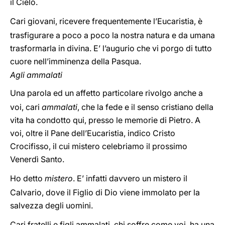
il Cielo.
Cari giovani, ricevere frequentemente l’Eucaristia, è
trasfigurare a poco a poco la nostra natura e da umana
trasformarla in divina. E’ l’augurio che vi porgo di tutto
cuore nell’imminenza della Pasqua.
Agli ammalati
Una parola ed un affetto particolare rivolgo anche a
voi, cari
ammalati
, che la fede e il senso cristiano della
vita ha condotto qui, presso le memorie di Pietro. A
voi, oltre il Pane dell’Eucaristia, indico Cristo
Crocifisso, il cui mistero celebriamo il prossimo
Venerdì Santo.
Ho detto
mistero
. E’ infatti davvero un mistero il
Calvario, dove il Figlio di Dio viene immolato per la
salvezza degli uomini.
Cari fratelli e figli ammalati, chi soffre come voi, ha una