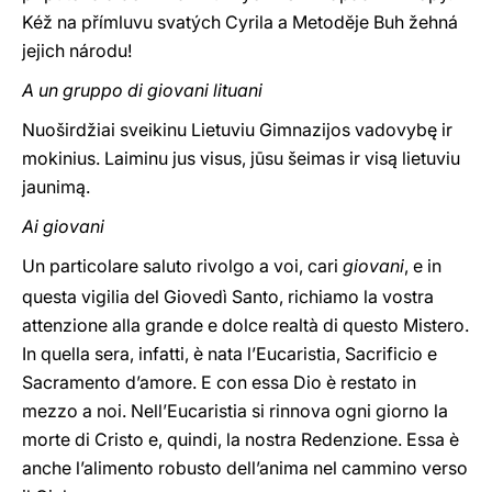
Kéž na přímluvu svatých Cyrila a Metodĕje Buh žehná
jejich národu!
A un gruppo di giovani lituani
Nuoširdžiai sveikinu Lietuviu Gimnazijos vadovybę ir
mokinius. Laiminu jus visus, jūsu šeimas ir visą lietuviu
jaunimą.
Ai giovani
Un particolare saluto rivolgo a voi, cari
giovani
, e in
questa vigilia del Giovedì Santo, richiamo la vostra
attenzione alla grande e dolce realtà di questo Mistero.
In quella sera, infatti, è nata l’Eucaristia, Sacrificio e
Sacramento d’amore. E con essa Dio è restato in
mezzo a noi. Nell’Eucaristia si rinnova ogni giorno la
morte di Cristo e, quindi, la nostra Redenzione. Essa è
anche l’alimento robusto dell’anima nel cammino verso