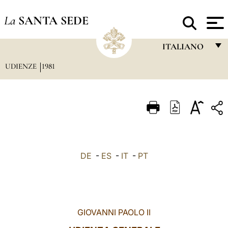
La
SANTA SEDE
ITALIANO
UDIENZE
1981
FRANÇAIS
ENGLISH
ITALIANO
PORTUGUÊS
ESPAÑOL
DE
-
ES
-
IT
-
PT
DEUTSCH
POLSKI
العربيّة
GIOVANNI PAOLO II
中文