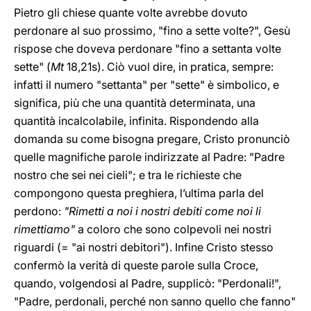
Pietro gli chiese quante volte avrebbe dovuto
perdonare al suo prossimo, "fino a sette volte?", Gesù
rispose che doveva perdonare "fino a settanta volte
sette" (
Mt
18,21s
). Ciò vuol dire, in pratica, sempre:
infatti il numero "settanta" per "sette" è simbolico, e
significa, più che una quantità determinata, una
quantità incalcolabile, infinita. Rispondendo alla
domanda su come bisogna pregare, Cristo pronunciò
quelle magnifiche parole indirizzate al Padre: "Padre
nostro che sei nei cieli"; e tra le richieste che
compongono questa preghiera, l’ultima parla del
perdono:
"Rimetti a noi i nostri debiti come noi li
rimettiamo"
a coloro che sono colpevoli nei nostri
riguardi (= "ai nostri debitori"). Infine Cristo stesso
confermò la verità di queste parole sulla Croce,
quando, volgendosi al Padre, supplicò: "Perdonali!",
"Padre, perdonali, perché non sanno quello che fanno"