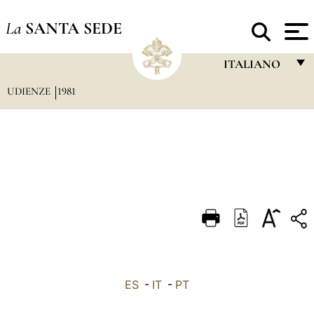
La
SANTA SEDE
ITALIANO
UDIENZE
1981
FRANÇAIS
ENGLISH
ITALIANO
PORTUGUÊS
ESPAÑOL
DEUTSCH
POLSKI
العربيّة
ES
-
IT
-
PT
中文