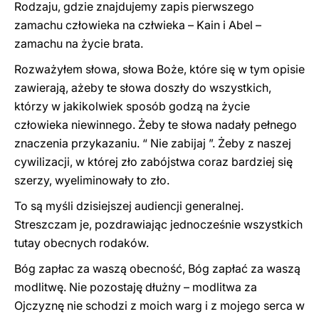
Rodzaju, gdzie znajdujemy zapis pierwszego
zamachu człowieka na człwieka – Kain i Abel –
zamachu na życie brata.
Rozważyłem słowa, słowa Boże, które się w tym opisie
zawierają, ażeby te słowa doszły do wszystkich,
którzy w jakikolwiek sposób godzą na życie
człowieka niewinnego. Żeby te słowa nadały pełnego
znaczenia przykazaniu. “ Nie zabijaj ”. Żeby z naszej
cywilizacji, w której zło zabójstwa coraz bardziej się
szerzy, wyeliminowały to zło.
To są myśli dzisiejszej audiencji generalnej.
Streszczam je, pozdrawiając jednocześnie wszystkich
tutay obecnych rodaków.
Bóg zapłac za waszą obecność, Bóg zapłać za waszą
modlitwę. Nie pozostaję dłużny – modlitwa za
Ojczyznę nie schodzi z moich warg i z mojego serca w