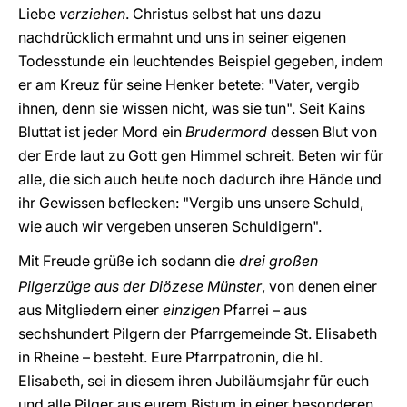
Liebe
verziehen
. Christus selbst hat uns dazu
nachdrücklich ermahnt und uns in seiner eigenen
Todesstunde ein leuchtendes Beispiel gegeben, indem
er am Kreuz für seine Henker betete: "Vater, vergib
ihnen, denn sie wissen nicht, was sie tun". Seit Kains
Bluttat ist jeder Mord ein
Brudermord
dessen Blut von
der Erde laut zu Gott gen Himmel schreit. Beten wir für
alle, die sich auch heute noch dadurch ihre Hände und
ihr Gewissen beflecken: "Vergib uns unsere Schuld,
wie auch wir vergeben unseren Schuldigern".
Mit Freude grüße ich sodann die
drei großen
Pilgerzüge aus der Diözese Münster
, von denen einer
aus Mitgliedern einer
einzigen
Pfarrei – aus
sechshundert Pilgern der Pfarrgemeinde St. Elisabeth
in Rheine – besteht. Eure Pfarrpatronin, die hl.
Elisabeth, sei in diesem ihren Jubiläumsjahr für euch
und alle Pilger aus eurem Bistum in einer besonderen