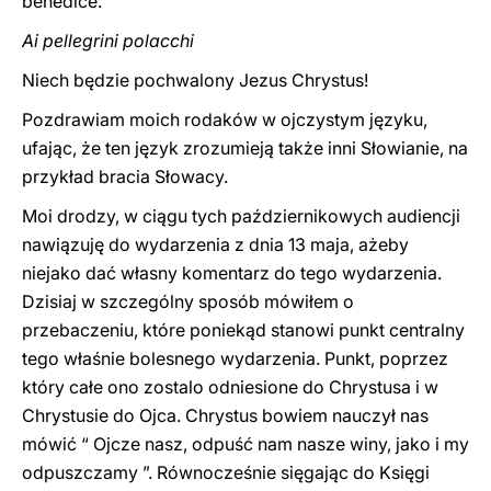
benedice.
Ai pellegrini polacchi
Niech będzie pochwalony Jezus Chrystus!
Pozdrawiam moich rodaków w ojczystym języku,
ufając, że ten język zrozumieją także inni Słowianie, na
przykład bracia Słowacy.
Moi drodzy, w ciągu tych październikowych audiencji
nawiązuję do wydarzenia z dnia 13 maja, ażeby
niejako dać własny komentarz do tego wydarzenia.
Dzisiaj w szczególny sposób mówiłem o
przebaczeniu, które poniekąd stanowi punkt centralny
tego właśnie bolesnego wydarzenia. Punkt, poprzez
który całe ono zostalo odniesione do Chrystusa i w
Chrystusie do Ojca. Chrystus bowiem nauczył nas
mówić “ Ojcze nasz, odpuść nam nasze winy, jako i my
odpuszczamy ”. Równocześnie sięgając do Księgi