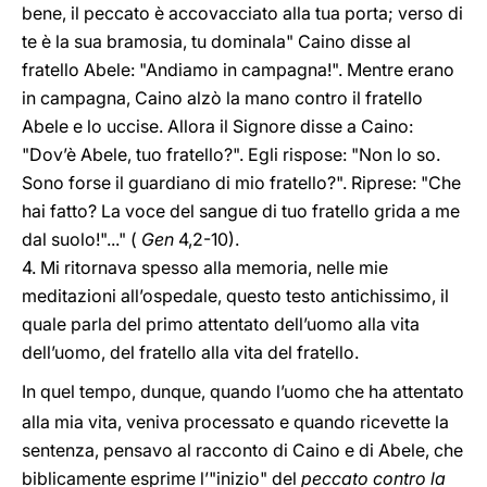
bene, il peccato è accovacciato alla tua porta; verso di
te è la sua bramosia, tu dominala" Caino disse al
fratello Abele: "Andiamo in campagna!". Mentre erano
in campagna, Caino alzò la mano contro il fratello
Abele e lo uccise. Allora il Signore disse a Caino:
"Dov’è Abele, tuo fratello?". Egli rispose: "Non lo so.
Sono forse il guardiano di mio fratello?". Riprese: "Che
hai fatto? La voce del sangue di tuo fratello grida a me
dal suolo!"..." (
Gen
4,2-10
).
4. Mi ritornava spesso alla memoria, nelle mie
meditazioni all’ospedale, questo testo antichissimo, il
quale parla del primo attentato dell’uomo alla vita
dell’uomo, del fratello alla vita del fratello.
In quel tempo, dunque, quando l’uomo che ha attentato
alla mia vita, veniva processato e quando ricevette la
sentenza, pensavo al racconto di Caino e di Abele, che
biblicamente esprime l’"inizio" del
peccato contro la