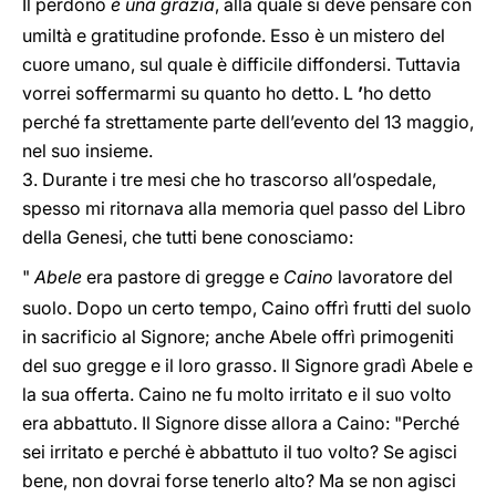
Il perdono
è una grazia
, alla quale si deve pensare con
umiltà e gratitudine profonde. Esso è un mistero del
cuore umano, sul quale è difficile diffondersi. Tuttavia
vorrei soffermarmi su quanto ho detto. L
’
ho detto
perché fa strettamente parte dell’evento del 13 maggio,
nel suo insieme.
3. Durante i tre mesi che ho trascorso all’ospedale,
spesso mi ritornava alla memoria quel passo del Libro
della Genesi, che tutti bene conosciamo:
"
Abele
era pastore di gregge e
Caino
lavoratore del
suolo. Dopo un certo tempo, Caino offrì frutti del suolo
in sacrificio al Signore; anche Abele offrì primogeniti
del suo gregge e il loro grasso. Il Signore gradì Abele e
la sua offerta. Caino ne fu molto irritato e il suo volto
era abbattuto. Il Signore disse allora a Caino: "Perché
sei irritato e perché è abbattuto il tuo volto? Se agisci
bene, non dovrai forse tenerlo alto? Ma se non agisci