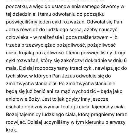
początku, a więc do ustanowienia samego Stwórcy w
tej dziedzinie. I temu odwołaniu do początku
poświęciliśmy jeden cykl rozważań. Odwołał się Pan
Jezus również do ludzkiego serca, ażeby nauczyć
człowieka – w małżeństie i poza małżeństwem – iż
trzeba przezwyciężać pożądliwość, pożądliwość
ciała, trojaką pożądliwość. I temu poświęciliśmy drugi
cykl rozważań, który się zakończył dokładnie w dniu 6
maja. Dzisiaj rozpoczynamy trzeci cykl, nawiązując do
tych słów, w których Pan Jezus odwołuje się do
zmartwychwstania ciał. Po zmartwychwstaniu nie
będą się już żenić ani za mąż wychodzić – będą jako
aniołowie Boży. Jest to jak gdyby inny jeszcze
eschatologiczny wymiar teologii ciała, tajemnicy ciała.
Bożej tajemnicy ludzkiego ciała, którą pragniemy teraz
rozwijać. Dzisiaj uczyniliśmy w tym kierunku pierwszy
krok.