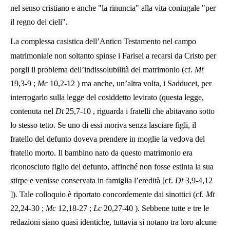
nel senso cristiano e anche "la rinuncia" alla vita coniugale "per
il regno dei cieli".
La complessa casistica dell’Antico Testamento nel campo
matrimoniale non soltanto spinse i Farisei a recarsi da Cristo per
porgli il problema dell’indissolubilità del matrimonio (cf.
Mt
19,3-9
;
Mc
10,2-12
) ma anche, un’altra volta, i Sadducei, per
interrogarlo sulla legge del cosiddetto levirato (questa legge,
contenuta nel
Dt
25,7-10
, riguarda i fratelli che abitavano sotto
lo stesso tetto. Se uno di essi moriva senza lasciare figli, il
fratello del defunto doveva prendere in moglie la vedova del
fratello morto. Il bambino nato da questo matrimonio era
riconosciuto figlio del defunto, affinché non fosse estinta la sua
stirpe e venisse conservata in famiglia l’eredità [cf.
Dt
3,9-4,12
]). Tale colloquio è riportato concordemente dai sinottici (cf.
Mt
22,24-30
;
Mc
12,18-27
;
Lc
20,27-40
). Sebbene tutte e tre le
redazioni siano quasi identiche, tuttavia si notano tra loro alcune