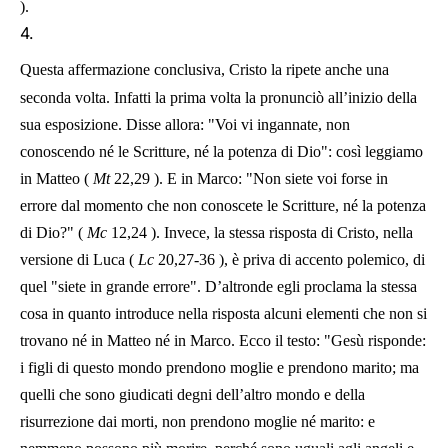
).
4.
Questa affermazione conclusiva, Cristo la ripete anche una
seconda volta. Infatti la prima volta la pronunciò all’inizio della
sua esposizione. Disse allora: "Voi vi ingannate, non
conoscendo né le Scritture, né la potenza di Dio": così leggiamo
in Matteo (
Mt
22,29
). E in Marco: "Non siete voi forse in
errore dal momento che non conoscete le Scritture, né la potenza
di Dio?" (
Mc
12,24
). Invece, la stessa risposta di Cristo, nella
versione di Luca (
Lc
20,27-36
), è priva di accento polemico, di
quel "siete in grande errore". D’altronde egli proclama la stessa
cosa in quanto introduce nella risposta alcuni elementi che non si
trovano né in Matteo né in Marco. Ecco il testo: "Gesù risponde:
i figli di questo mondo prendono moglie e prendono marito; ma
quelli che sono giudicati degni dell’altro mondo e della
risurrezione dai morti, non prendono moglie né marito: e