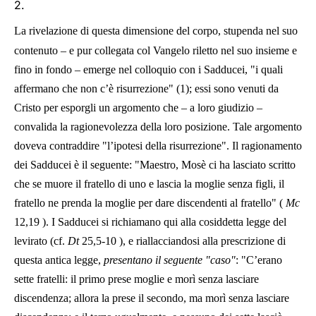
2.
La rivelazione di questa dimensione del corpo, stupenda nel suo
contenuto – e pur collegata col Vangelo riletto nel suo insieme e
fino in fondo – emerge nel colloquio con i Sadducei, "i quali
affermano che non c’è risurrezione" (1); essi sono venuti da
Cristo per esporgli un argomento che – a loro giudizio –
convalida la ragionevolezza della loro posizione. Tale argomento
doveva contraddire "l’ipotesi della risurrezione". Il ragionamento
dei Sadducei è il seguente: "Maestro, Mosè ci ha lasciato scritto
che se muore il fratello di uno e lascia la moglie senza figli, il
fratello ne prenda la moglie per dare discendenti al fratello" (
Mc
12,19
). I Sadducei si richiamano qui alla cosiddetta legge del
levirato (cf.
Dt
25,5-10
), e riallacciandosi alla prescrizione di
questa antica legge,
presentano il seguente "caso"
: "C’erano
sette fratelli: il primo prese moglie e morì senza lasciare
discendenza; allora la prese il secondo, ma morì senza lasciare