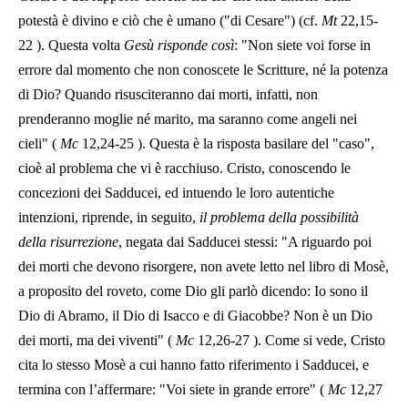
potestà è divino e ciò che è umano ("di Cesare") (cf.
Mt
22,15-
22
). Questa volta
Gesù risponde così
: "Non siete voi forse in
errore dal momento che non conoscete le Scritture, né la potenza
di Dio? Quando risusciteranno dai morti, infatti, non
prenderanno moglie né marito, ma saranno come angeli nei
cieli" (
Mc
12,24-25
). Questa è la risposta basilare del "caso",
cioè al problema che vi è racchiuso. Cristo, conoscendo le
concezioni dei Sadducei, ed intuendo le loro autentiche
intenzioni, riprende, in seguito,
il problema della possibilità
della risurrezione
, negata dai Sadducei stessi: "A riguardo poi
dei morti che devono risorgere, non avete letto nel libro di Mosè,
a proposito del roveto, come Dio gli parlò dicendo: Io sono il
Dio di Abramo, il Dio di Isacco e di Giacobbe? Non è un Dio
dei morti, ma dei viventi" (
Mc
12,26-27
). Come si vede, Cristo
cita lo stesso Mosè a cui hanno fatto riferimento i Sadducei, e
termina con l’affermare: "Voi siete in grande errore" (
Mc
12,27