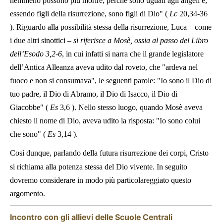
nemmeno possono più morire, perché sono uguali agli angeli e,
essendo figli della risurrezione, sono figli di Dio" (
Lc
20,34-36
). Riguardo alla possibilità stessa della risurrezione, Luca – come
i due altri sinottici –
si riferisce a Mosè, ossia al passo del Libro
dell’Esodo 3,2-6
, in cui infatti si narra che il grande legislatore
dell’Antica Alleanza aveva udito dal roveto, che "ardeva nel
fuoco e non si consumava", le seguenti parole: "Io sono il Dio di
tuo padre, il Dio di Abramo, il Dio di Isacco, il Dio di
Giacobbe" (
Es
3,6
). Nello stesso luogo, quando Mosè aveva
chiesto il nome di Dio, aveva udito la risposta: "Io sono colui
che sono" (
Es
3,14
).
Così dunque, parlando della futura risurrezione dei corpi, Cristo
si richiama alla potenza stessa del Dio vivente. In seguito
dovremo considerare in modo più particolareggiato questo
argomento.
Incontro con gli allievi delle Scuole Centrali