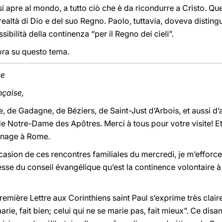
 si apre al mondo, a tutto ciò che è da ricondurre a Cristo. Q
realtà di Dio e del suo Regno. Paolo, tuttavia, doveva distingu
sibilità della continenza “per il Regno dei cieli”.
ora su questo tema.
se
nçaise,
 de Gadagne, de Béziers, de Saint-Just d’Arbois, et aussi d’
 Notre-Dame des Apôtres. Merci à tous pour votre visite! Et
erinage à Rome.
asion de ces rencontres familiales du mercredi, je m’efforce 
chesse du conseil évangélique qu’est la continence volontair
emière Lettre aux Corinthiens saint Paul s’exprime très clai
marie, fait bien; celui qui ne se marie pas, fait mieux”. Ce disan