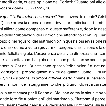
er modificarla, questa opinione dei Corinzi: “Quanto poi alle c
care donna . . .” (
1 Cor
7, 1).
a:
quali “tribolazioni nella carne”
Paolo aveva in mente? Crist
i”), che prova la donna quando deve dare “alla luce il bambino
la si allieta come compenso di queste sofferenze, dopo la nascit
ve delle “tribolazioni del corpo”, che attendono i coniugi. Sa
ostolo nei riguardi del matrimonio? In questa osservazione r
o che - come a volte i giovani - ritengono che l’unione e la
to felicità e gioia. L’esperienza della vita dimostra che i c
e si aspettavano. La gioia dell’unione porta con sé anche quel
 lettera ai Corinzi. Queste sono spesso “tribolazioni” di natura
e coniugale
- proprio quello in virtù del quale “l’uomo . . . si 
n
2, 24) -
è anche un amore difficile
, certo rimane sul terreno
ervi sintomi dell’atteggiamento che, più tardi, doveva caratt
rca la continenza per il Regno di Dio, non cerca in alcun modo 
icando loro “le tribolazioni” del matrimonio. Piuttosto si perc
etti, umanamente penosi, del decidersi alla continenza: sia la 