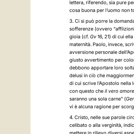
lettera, riferendo, sia pure p
cosa buona per l’uomo non toc
3. Ci si può porre la domand
sofferenze (ovvero “afflizion
gioia (cf.
Gv
16, 21) di cui el
maternità. Paolo, invece, scri
avversione personale dell’Ap
giusto avvertimento per color
debbono apportare loro soltan
delusi in ciò che maggiorment
di cui scrive l’Apostolo nella
con questo che
il vero amor
saranno una sola carne” (
Ge
vi è alcuna ragione per scorg
4. Cristo, nelle sue parole ci
celibato o alla verginità, ind
mettere in rilievo diversi asp