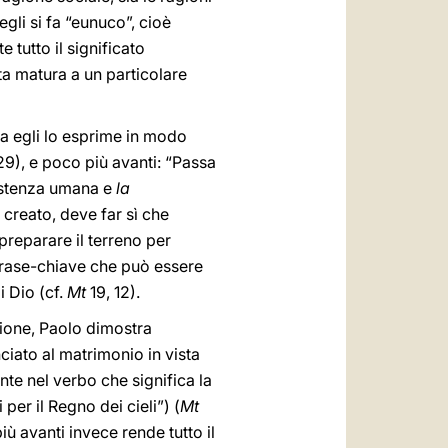
gli si fa “eunuco”, cioè
tutto il significato
osta matura a un particolare
ma egli lo esprime in modo
29), e poco più avanti: “Passa
sistenza umana e
la
è creato, deve far sì che
e preparare il terreno per
 frase-chiave che può essere
i Dio (cf.
Mt
19, 12).
isione, Paolo dimostra
nciato al matrimonio in vista
ante nel verbo che significa la
per il Regno dei cieli”) (
Mt
ù avanti invece rende tutto il