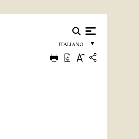
ITALIANO
FRANÇAIS
ENGLISH
ITALIANO
PORTUGUÊS
ESPAÑOL
DEUTSCH
POLSKI