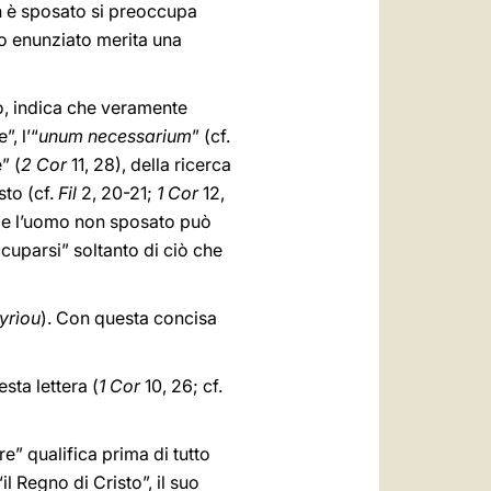
on è sposato si preoccupa
to enunziato merita una
lo, indica che veramente
”, l’“
unum necessarium
” (cf.
” (
2 Cor
11, 28), della ricerca
sto (cf.
Fil
2, 20-21;
1 Cor
12,
ale l’uomo non sposato può
ccuparsi” soltanto di ciò che
kyrìou
). Con questa concisa
sta lettera (
1 Cor
10, 26; cf.
e” qualifica prima di tutto
il Regno di Cristo”, il suo