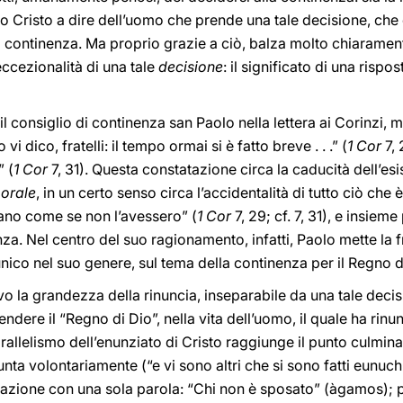
o Cristo a dire dell’uomo che prende una tale decisione, che e
continenza. Ma proprio grazie a ciò, balza molto chiaramente 
eccezionalità di una tale
decisione
: il significato di una risp
l consiglio di continenza san Paolo nella lettera ai Corinzi, 
vi dico, fratelli: il tempo ormai si è fatto breve . . .” (
1 Cor
7, 
” (
1 Cor
7, 31). Questa constatazione circa la caducità dell’e
porale
, in un certo senso circa l’accidentalità di tutto ciò che 
vano come se non l’avessero” (
1 Cor
7, 29; cf. 7, 31), e insiem
za. Nel centro del suo ragionamento, infatti, Paolo mette la
 unico nel suo genere, sul tema della continenza per il Regno d
ievo la grandezza della rinuncia, inseparabile da una tale dec
dere il “Regno di Dio”, nella vita dell’uomo, il quale ha rinu
parallelismo dell’enunziato di Cristo raggiunge il punto culmin
ta volontariamente (“e vi sono altri che si sono fatti eunuchi 
ituazione con una sola parola: “Chi non è sposato” (àgamos); pi