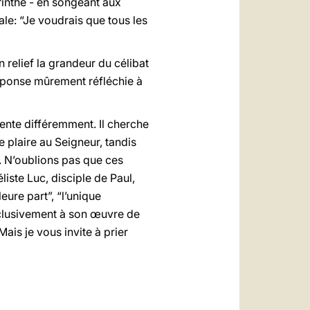
rinthe - en songeant aux
gale: “Je voudrais que tous les
n relief la grandeur du célibat
réponse mûrement réfléchie à
ente différemment. Il cherche
 plaire au Seigneur, tandis
”. N’oublions pas que ces
iste Luc, disciple de Paul,
ure part”, “l’unique
exclusivement à son œuvre de
is je vous invite à prier