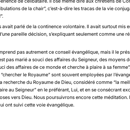
érience de célibataire. Il ose même dire aux chrétiens de Co
bulations de la chair”, c’est-à-dire les tracas de la vie conju
”.
 avait parlé de la continence volontaire. Il avait surtout mis e
 d’une pareille décision, s’expliquant seulement comme une 
mprend pas autrement ce conseil évangélique, mais il le prés
est pas marié a souci des affaires du Seigneur, des moyens de
ouci des affaires de ce monde et cherche à plaire à sa femme
, “chercher le Royaume” sont souvent employées par l’évangél
 la recherche du Royaume de Dieu, considéré comme “la meille
laire au Seigneur” en le préférant, Lui, et en se consécrant 
ses vers Dieu. Nous poursuivrons encore cette méditation. Ma
ui ont suivi cette voie évangélique.