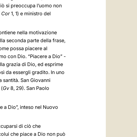
o ciò si preoccupa l’uomo non
1 Cor
1, 1) e ministro del
 contiene nella motivazione
lla seconda parte della frase,
 come possa piacere al
mo con Dio. “Piacere a Dio” -
ella grazia di Dio, ed esprime
sì da essergli gradito. In uno
la santità. San Giovanni
 (
Gv
8, 29). San Paolo
re a Dio”, inteso nel Nuovo
cuparsi di ciò che
 colui che piace a Dio non può