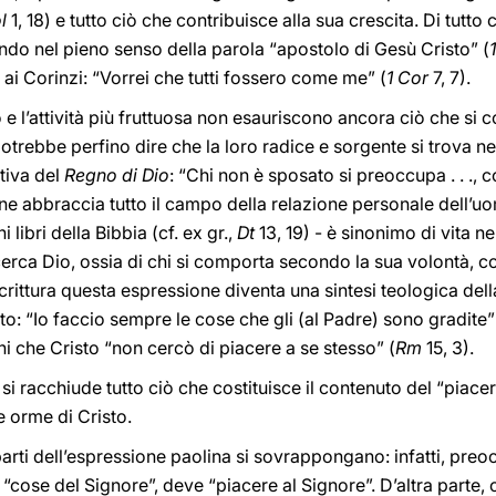
l
1, 18) e tutto ciò che contribuisce alla sua crescita. Di tutt
ndo nel pieno senso della parola “apostolo di Gesù Cristo” (
e ai Corinzi: “Vorrei che tutti fossero come me” (
1 Cor
7, 7).
o e l’attività più fruttuosa non esauriscono ancora ciò che si
otrebbe perfino dire che la loro radice e sorgente si trova ne
tiva del
Regno di Dio
: “Chi non è sposato si preoccupa . . .,
ne abbraccia tutto il campo della relazione personale dell’uo
i libri della Bibbia (cf. ex gr.,
Dt
13, 19) - è sinonimo di vita n
cerca Dio, ossia di chi si comporta secondo la sua volontà, co
 Scrittura questa espressione diventa una sintesi teologica del
sto: “Io faccio sempre le cose che gli (al Padre) sono gradite”
ni che Cristo “non cercò di piacere a se stesso” (
Rm
15, 3).
si racchiude tutto ciò che costituisce il contenuto del “piace
 orme di Cristo.
rti dell’espressione paolina si sovrappongano: infatti, preoc
 “cose del Signore”, deve “piacere al Signore”. D’altra parte,