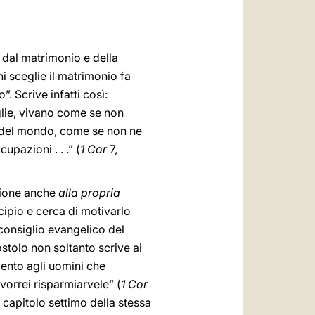
العربيّة
中文
e dal matrimonio e della
LATINE
i sceglie il matrimonio fa
”. Scrive infatti così:
oglie, vivano come se non
no del mondo, come se non ne
pazioni . . .” (
1 Cor
7,
zione anche
alla propria
cipio e cerca di motivarlo
l consiglio evangelico del
stolo non soltanto scrive ai
imento agli uomini che
vorrei risparmiarvele” (
1 Cor
 capitolo settimo della stessa