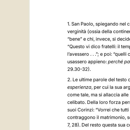
1. San Paolo, spiegando nel c
verginità (ossia della contine
“bene” e chi, invece, si decide
“Questo vi dico fratelli: il t
l’avessero . . .”; e poi: “q
usassero appieno:
perché pa
29.30-32).
2. Le ultime parole del testo
esperienza
, per cui la sua a
come tale, ma si allaccia alle
celibato. Della loro forza pe
suoi Corinzi: “Vorrei che tut
contraggono il matrimonio, sc
7, 28). Del resto questa sua 