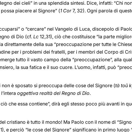
egno dei cieli” in una splendida sintesi. Dice, infatti: “Chi n
 possa piacere al Signore” (
1 Cor
7, 32). Ogni parola di ques
occuparsi” o “cercare” nel Vangelo di Luca, discepolo di Pao
egno di Dio (cf.
Lc
12,31), ciò che costituisce “la parte migliore
la direttamente della sua “preoccupazione per tutte le Chiese
udine per i problemi dei fratelli, per i membri del Corpo di Cri
emerge tutto il vasto campo della “preoccupazione”, alla qu
siero, la sua fatica e il suo cuore. L’uomo, infatti, può “preo
hi non è sposato si preoccupa delle cose del Signore (
tà toû 
l’intera
oggettiva realtà del Regno di Dio
.
o ciò che essa contiene”, dirà egli stesso poco più avanti in que
del cristiano è tutto il mondo! Ma Paolo con il nome di “Signor
11), e perciò “le cose del Signore” significano in primo luogo “