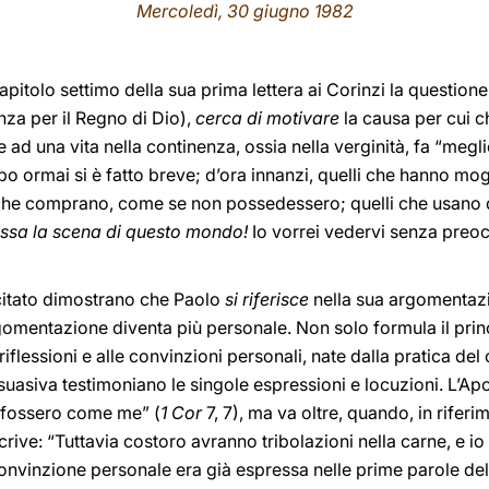
Mercoledì, 30 giugno 1982
apitolo settimo della sua prima lettera ai Corinzi la question
nza per il Regno di Dio),
cerca di motivare
la causa per cui ch
 ad una vita nella continenza, ossia nella verginità, fa “meglio
empo ormai si è fatto breve; d’ora innanzi, quelli che hanno m
uelli che comprano, come se non possedessero; quelli che usa
ssa la scena di questo mondo!
Io vorrei vedervi senza preoccu
 citato dimostrano che Paolo
si riferisce
nella sua argomenta
rgomentazione diventa più personale. Non solo formula il prin
 riflessioni e alle convinzioni personali, nate dalla pratica de
rsuasiva testimoniano le singole espressioni e locuzioni. L’Apo
ti fossero come me” (
1 Cor
7, 7), ma va oltre, quando, in rifer
rive: “Tuttavia costoro avranno tribolazioni nella carne, e io 
convinzione personale era già espressa nelle prime parole del