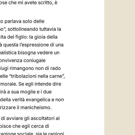
ose che mi avete scritto, è
o parlava solo delle
”, sottolineando tuttavia la
a del figlio: la gioia della
rà questa l’espressione di una
ealistica bisogna vedere un
 convivenza coniugale
oniugi rimangono non di rado
le “tribolazioni nella carne”,
 morale. Se egli intende dire
unirà a sua moglie e i due
 della verità evangelica e non
erizzare il manicheismo.
di avviare gli ascoltatori al
episce che egli cerca di
ragione sociale, sia le ragioni