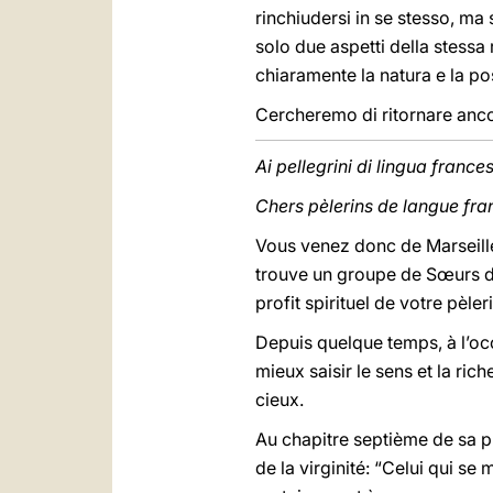
rinchiudersi in se stesso, ma
solo due aspetti della stessa 
chiaramente la natura e la pos
Cercheremo di ritornare anc
Ai pellegrini di lingua france
Chers pèlerins de langue fra
Vous venez donc de Marseille,
trouve un groupe de Sœurs de
profit spirituel de votre pèl
Depuis quelque temps, à l’occ
mieux saisir le sens et la ri
cieux.
Au chapitre septième de sa pr
de la virginité: “Celui qui se 