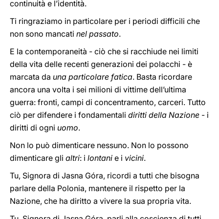
continuità e l’identità.
Ti ringraziamo in particolare per i periodi difficili che
non sono mancati
nel passato
.
E la contemporaneità - ciò che si racchiude nei limiti
della vita delle recenti generazioni dei polacchi - è
marcata da
una particolare fatica
. Basta ricordare
ancora una volta i sei milioni di vittime dell’ultima
guerra: fronti, campi di concentramento, carceri. Tutto
ciò per difendere i fondamentali
diritti della Nazione
- i
diritti di ogni
uomo
.
Non lo può dimenticare nessuno. Non lo possono
dimenticare gli
altri
: i
lontani
e i
vicini
.
Tu, Signora di Jasna Góra, ricordi a tutti che bisogna
parlare della Polonia, mantenere il rispetto per la
Nazione, che ha diritto a vivere la sua propria vita.
Tu, Signora di Jasna Góra, parli alla coscienza di tutti,