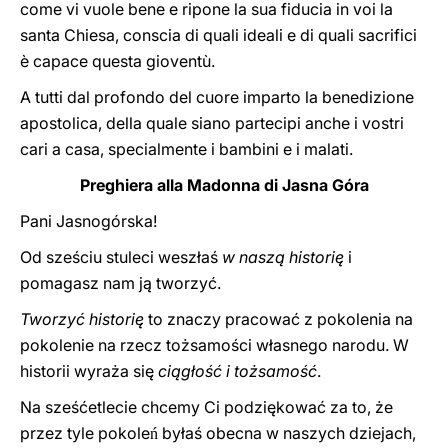
come vi vuole bene e ripone la sua fiducia in voi la
santa Chiesa, conscia di quali ideali e di quali sacrifici
è capace questa gioventù.
A tutti dal profondo del cuore imparto la benedizione
apostolica, della quale siano partecipi anche i vostri
cari a casa, specialmente i bambini e i malati.
Preghiera alla Madonna di Jasna Góra
Pani Jasnogórska!
Od sześciu stuleci weszłaś
w naszą historię
i
pomagasz nam ją tworzyć.
Tworzyć historię
to znaczy pracować z pokolenia na
pokolenie na rzecz tożsamości własnego narodu. W
historii wyraża się
ciągłość i tożsamość
.
Na sześćetlecie chcemy Ci podziękować za to, że
przez tyle pokole
byłaś obecna w naszych dziejach,
ń