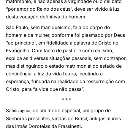
matrimónio, e não apenas a virgindade ou o celibato
“por amor do Reino dos céus”, deve ser vivido à luz
desta vocação definitiva do homem.
São Paulo, sem maniqueísmo, fala do corpo do
homem e da mulher, conforme foi plasmado por Deus
“ao princípio”, em fidelidade à palavra de Cristo no
Evangelho. Com tacto de pastor e com realismo,
explica as diversas situações pessoais, sem contrapor,
mas distinguindo o estado matrimonial do estado de
continência, à luz da vida futura, incutindo a
esperança, fundada na realidade da ressurreição com
Cristo, para “a vida que não passa”.
* * *
Sa
, de um modo especial, um grupo de
údo agora
Senhoras presentes, vindas do Brasil, antigas alunas
das Irmãs Doroteias da Frassinetti.