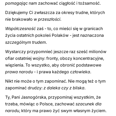
pomagając
nam zachować ciągłość i tożsamość.
Dziękujemy Ci zwłaszcza za okresy trudne, których
nie brakowało
w przeszłości.
Współczesność
zaś - to, co mieści się w granicach
życia ostatnich pokole
Polaków - jest naznaczona
ń
szczególnym trudem
.
Wystarczy przypomnieć jeszcze raz sześć milionów
ofiar ostatniej wojny: fronty, obozy koncentracyjne,
więzienia. To wszystko, aby obronić podstawowe
prawa narodu
- i prawa każdego
człowieka
.
Nikt nie może o tym zapominać. Nie mogą też o tym
zapominać drudzy:
z daleka czy z bliska
.
Ty, Pani Jasnogórska, przypominaj wszystkim, że
trzeba, mówiąc o Polsce, zachować
szacunek dla
narodu
, który ma prawo żyć swym własnym życiem.