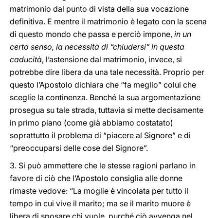
matrimonio dal punto di vista della sua vocazione
definitiva. E mentre il matrimonio è legato con la scena
di questo mondo che passa e perciò impone,
in un
certo senso, la necessità di “chiudersi” in questa
caducità
, l’astensione dal matrimonio, invece, si
potrebbe dire libera da una tale necessità. Proprio per
questo l’Apostolo dichiara che “fa meglio” colui che
sceglie la continenza. Benché la sua argomentazione
prosegua su tale strada, tuttavia si mette decisamente
in primo piano (come già abbiamo costatato)
soprattutto il problema di “piacere al Signore” e di
“preoccuparsi delle cose del Signore”.
3. Si può ammettere che le stesse ragioni parlano in
favore di ciò che l’Apostolo consiglia alle donne
rimaste vedove: “La moglie è vincolata per tutto il
tempo in cui vive il marito; ma se il marito muore è
libera di sposare chi vuole, purché ciò avvenga nel