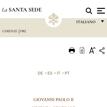
La
SANTA SEDE
ITALIANO
UDIENZE
1982
FRANÇAIS
ENGLISH
ITALIANO
PORTUGUÊS
ESPAÑOL
DE
-
ES
-
IT
-
PT
DEUTSCH
POLSKI
العربيّة
GIOVANNI PAOLO II
中文