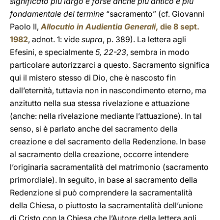
significato più largo e forse anche più antico e più
fondamentale del termine
“sacramento” (cf. Giovanni
Paolo II,
Allocutio in Audientia Generali
, die 8 sept.
1982
, adnot. 1: vide
supra
, p. 389). La lettera agli
Efesini, e specialmente
5, 22-23
, sembra in modo
particolare autorizzarci a questo. Sacramento significa
qui il mistero stesso di Dio, che è nascosto fin
dall’eternità, tuttavia non in nascondimento eterno, ma
anzitutto nella sua stessa rivelazione e attuazione
(anche: nella rivelazione mediante l’attuazione). In tal
senso, si è parlato anche del sacramento della
creazione e del sacramento della Redenzione. In base
al sacramento della creazione, occorre intendere
l’originaria sacramentalità del matrimonio (sacramento
primordiale). In seguito, in base al sacramento della
Redenzione si può comprendere la sacramentalità
della Chiesa, o piuttosto la sacramentalità dell’unione
di Cristo con la Chiesa che l’Autore della lettera agli