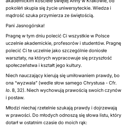
akademickim kościele świętej Anny w Krakowie, od
pokolèń skupia się życie uniwersyteckie. Wiedza i
mądrość szuka przymierza ze świętością.
Pani Jasnogórska!
Pragnę w tym dniu polecić Ci wszystkie w Polsce
uczelnie akademickie, profesorów i studentów. Pragnę
polecić Ci te uczelnie jako szczególnie doniosłe
warsztaty, na których wypracowuje się przyszłość
społeczeństwa i kształt jego kultury.
Niech nauczający kierują się umiłowaniem prawdy, bo
ona “wyzwala” (wedle słow samego Chrystusa - Cfr.
Io
. 8, 32). Niech wychowują prawością swoich czynów
i postaw.
Młodzi niechaj rzetelnie szukają prawdy i dojrzewają
w prawości. Do młodych odnoszą się słowa listu, który
dotarł w ostatnim czasie do moich rąk: