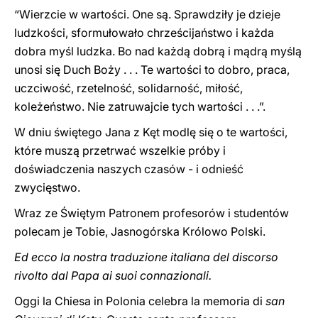
“Wierzcie w wartości. One są. Sprawdziły je dzieje
ludzkości, sformułowało chrześcijaństwo i każda
dobra myśl ludzka. Bo nad każdą dobrą i mądrą myślą
unosi się Duch Boży . . . Te wartości to dobro, praca,
uczciwość, rzetelność, solidarność, miłość,
koleżeństwo. Nie zatruwajcie tych wartości . . .”.
W dniu świętego Jana z Kęt modlę się o te wartości,
które muszą przetrwać wszelkie próby i
doświadczenia naszych czasów - i odnieść
zwycięstwo.
Wraz ze Świętym Patronem profesorów i studentów
polecam je Tobie, Jasnogórska Królowo Polski.
Ed ecco la nostra traduzione italiana del discorso
rivolto dal Papa ai suoi connazionali.
Oggi la Chiesa in Polonia celebra la memoria di
san