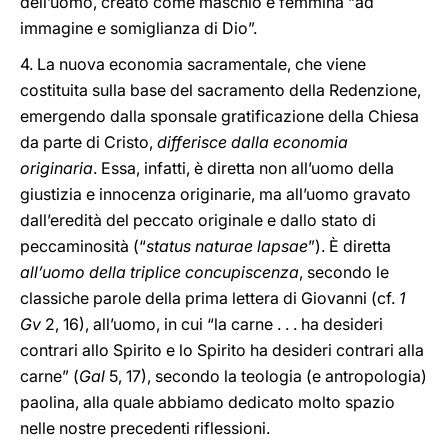
dell’uomo, creato come maschio e femmina “ad
immagine e somiglianza di Dio”.
4. La nuova economia sacramentale, che viene
costituita sulla base del sacramento della Redenzione,
emergendo dalla sponsale gratificazione della Chiesa
da parte di Cristo,
differisce dalla economia
originaria
. Essa, infatti, è diretta non all’uomo della
giustizia e innocenza originarie, ma all’uomo gravato
dall’eredità del peccato originale e dallo stato di
peccaminosità (“
status naturae lapsae
”). È diretta
all’uomo della triplice concupiscenza
, secondo le
classiche parole della prima lettera di Giovanni (cf.
1
Gv
2, 16), all’uomo, in cui “la carne . . . ha desideri
contrari allo Spirito e lo Spirito ha desideri contrari alla
carne” (
Gal
5, 17), secondo la teologia (e antropologia)
paolina, alla quale abbiamo dedicato molto spazio
nelle nostre precedenti riflessioni.