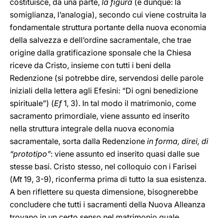
costituisce, da una parte,
la figura
(e dunque: la
somiglianza, l’analogia), secondo cui viene costruita la
fondamentale struttura portante della nuova economia
della salvezza e dell’ordine sacramentale, che trae
origine dalla gratificazione sponsale che la Chiesa
riceve da Cristo, insieme con tutti i beni della
Redenzione (si potrebbe dire, servendosi delle parole
iniziali della lettera agli Efesini: “Di ogni benedizione
spirituale”) (
Ef
1, 3). In tal modo il matrimonio, come
sacramento primordiale, viene assunto ed inserito
nella struttura integrale della nuova economia
sacramentale, sorta dalla Redenzione
in forma, direi, di
“prototipo”
: viene assunto ed inserito quasi dalle sue
stesse basi. Cristo stesso, nel colloquio con i Farisei
(
Mt
19, 3-9), riconferma prima di tutto la sua esistenza.
A ben riflettere su questa dimensione, bisognerebbe
concludere che tutti i sacramenti della Nuova Alleanza
trovano in un certo senso nel matrimonio quale