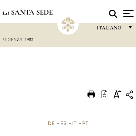
La
SANTA SEDE
ITALIANO
UDIENZE
1982
FRANÇAIS
ENGLISH
ITALIANO
PORTUGUÊS
ESPAÑOL
DEUTSCH
POLSKI
العربيّة
DE
-
ES
-
IT
-
PT
中文