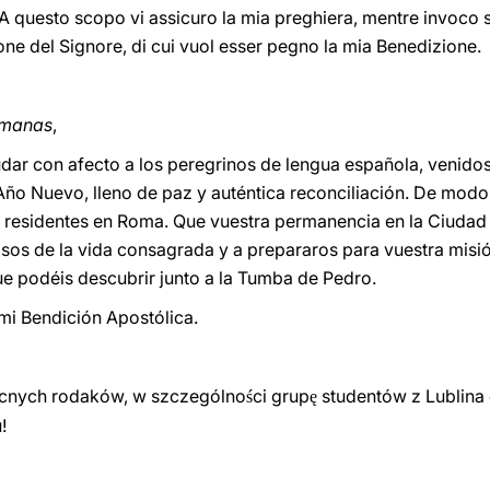
. A questo scopo vi assicuro la mia preghiera, mentre invoco s
one del Signore, di cui vuol esser pegno la mia Benedizione.
rmanas
,
udar con afecto a los peregrinos de lengua española, venid
Año Nuevo, lleno de paz y auténtica reconciliación. De modo 
o residentes en Roma. Que vuestra permanencia en la Ciudad
os de la vida consagrada y a prepararos para vuestra misió
que podéis descubrir junto a la Tumba de Pedro.
mi Bendición Apostólica.
cnych rodaków, w szczególno
ci grup
studentów z Lublina
ś
ę
!