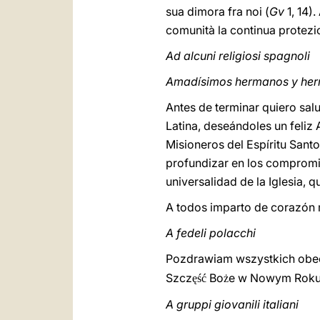
sua dimora fra noi (
Gv
1, 14)
comunità la continua protezi
Ad alcuni religiosi spagnoli
Amadísimos hermanos y he
Antes de terminar quiero sal
Latina, deseándoles un feliz 
Misioneros del Espíritu Sant
profundizar en los compromis
universalidad de la Iglesia, 
A todos imparto de corazón 
A fedeli polacchi
Pozdrawiam wszystkich obe
Szcz
Bo
e w Nowym Roku
ęść
ż
A gruppi giovanili italiani