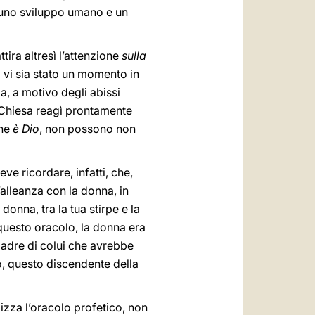
– uno sviluppo umano e un
tira altresì l’attenzione
sulla
a vi sia stato un momento in
a, a motivo degli abissi
a Chiesa reagì prontamente
che
è Dio
, non possono non
eve ricordare, infatti, che,
alleanza con la donna, in
donna, tra la tua stirpe e la
questo oracolo, la donna era
 madre di colui che avrebbe
o, questo discendente della
lizza l’oracolo profetico, non