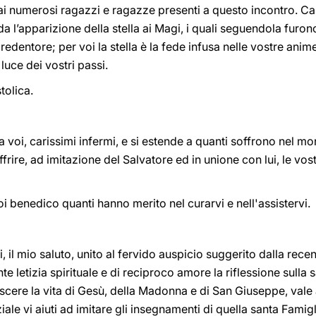
ai numerosi ragazzi e ragazze presenti a questo incontro. Car
rda l’apparizione della stella ai Magi, i quali seguendola furon
redentore; per voi la stella è la fede infusa nelle vostre ani
luce dei vostri passi.
tolica.
 a voi, carissimi infermi, e si estende a quanti soffrono nel m
ffrire, ad imitazione del Salvatore ed in unione con lui, le vo
i benedico quanti hanno merito nel curarvi e nell'assistervi.
i, il mio saluto, unito al fervido auspicio suggerito dalla rec
te letizia spirituale e di reciproco amore la riflessione sulla
ere la vita di Gesù, della Madonna e di San Giuseppe, vale a
le vi aiuti ad imitare gli insegnamenti di quella santa Famigl