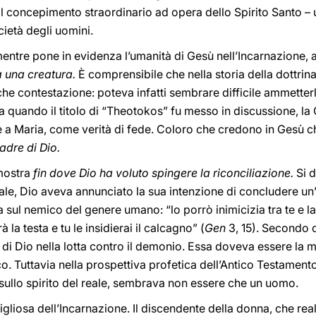
 il concepimento straordinario ad opera dello Spirito Santo 
ietà degli uomini.
, mentre pone in evidenza l’umanità di Gesù nell’Incarnazione, at
 una creatura.
È comprensibile che nella storia della dottrin
che contestazione: poteva infatti sembrare difficile ammetterl
 Ma quando il titolo di “Theotokos” fu messo in discussione, l
 a Maria, come verità di fede. Coloro che credono in Gesù 
adre di Dio.
 mostra
fin dove Dio ha voluto spingere la riconciliazione.
Si d
ale, Dio aveva annunciato la sua intenzione di concludere un’
 sul nemico del genere umano: “lo porrò inimicizia tra te e la 
 la testa e tu le insidierai il calcagno” (
Gen
3, 15). Secondo 
ta di Dio nella lotta contro il demonio. Essa doveva essere la
co. Tuttavia nella prospettiva profetica dell’Antico Testament
sullo spirito del reale, sembrava non essere che un uomo.
igliosa dell’Incarnazione. Il discendente della donna, che rea