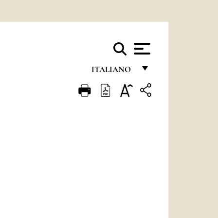
ITALIANO
FRANÇAIS
ENGLISH
ITALIANO
PORTUGUÊS
ESPAÑOL
DEUTSCH
POLSKI