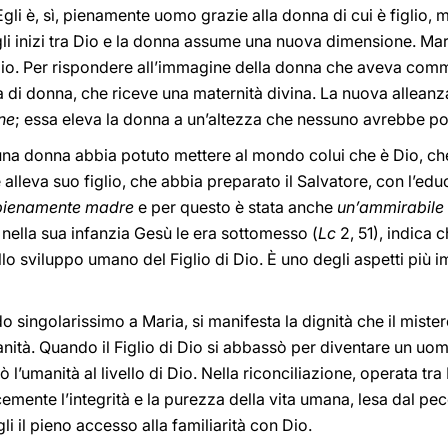
gli è, sì, pienamente uomo grazie alla donna di cui è figlio, 
agli inizi tra Dio e la donna assume una nuova dimensione. Mar
Dio. Per rispondere all’immagine della donna che aveva comm
 di donna, che riceve una maternità divina. La nuova allean
one
; essa eleva la donna a un’altezza che nessuno avrebbe p
una donna abbia potuto mettere al mondo colui che è Dio, ch
alleva suo figlio, che abbia preparato il Salvatore, con l’ed
 pienamente madre
e per questo è stata anche
un’ammirabile 
nella sua infanzia Gesù le era sottomesso (
Lc
2, 51), indica 
lo sviluppo umano del Figlio di Dio. È uno degli aspetti più 
o singolarissimo a Maria, si manifesta la dignità che il miste
anità. Quando il Figlio di Dio si abbassò per diventare un uomo,
 l’umanità al livello di Dio. Nella riconciliazione, operata tra
cemente l’integrità e la purezza della vita umana, lesa dal p
gli il pieno accesso alla familiarità con Dio.