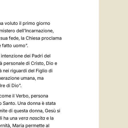
العربيّة
中文
a voluto il primo giorno
LATINE
mistero dell’Incarnazione,
la sua fede, la Chiesa proclama
è fatto uomo”.
 intenzione dei Padri del
à personale di Cristo, Dio e
 nei riguardi del Figlio di
generazione umana, ma
e di Dio”.
come il Verbo, persona
to Santo. Una donna è stata
amite di questa donna, Gesù si
li ha una
vera nascita
e la
ernità, Maria permette al