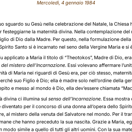
Mercoledì, 4 gennaio 1984
uo sguardo su Gesù nella celebrazione del Natale, la Chiesa h
er festeggiarne la maternità divina. Nella contemplazione del 
 figlio di Dio dalla Madre. Per questo, nella formulazione del
 Spirito Santo si è incarnato nel seno della Vergine Maria e si 
 applicato a Maria il titolo di “Theotokos”, Madre di Dio, era
à del mistero dell’Incarnazione.
Essi volevano affermare l’unit
ità di Maria nei riguardi di Gesù era, per ciò stesso, maternità
erché suo Figlio è Dio; ella è madre solo nell’ordine della 
epito e messo al mondo è Dio, ella dev’essere chiamata “Madr
 divina ci illumina sul
senso dell’Incarnazione.
Essa mostra 
è diventato per il concorso di una donna all’opera dello Spiri
re, al mistero della venuta del Salvatore nel mondo. Per il tr
mane che hanno preceduto la sua nascita. Grazie a Maria, eg
in modo simile a quello di tutti gli altri uomini. Con la sua mat