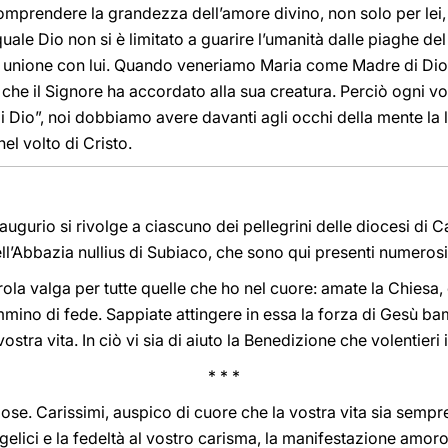
mprendere la grandezza dell’amore divino, non solo per lei, 
quale Dio non si è limitato a guarire l’umanità dalle piaghe d
a unione con lui. Quando veneriamo Maria come Madre di Dio, 
che il Signore ha accordato alla sua creatura. Perciò ogni v
i Dio”, noi dobbiamo avere davanti agli occhi della mente la 
el volto di Cristo.
 augurio si rivolge a ciascuno dei pellegrini delle diocesi di C
ell’Abbazia nullius di Subiaco, che sono qui presenti numerosi
arola valga per tutte quelle che ho nel cuore: amate la Chiesa,
ammino di fede. Sappiate attingere in essa la forza di Gesù b
vostra vita. In ciò vi sia di aiuto la Benedizione che volentieri 
* * *
ligiose. Carissimi, auspico di cuore che la vostra vita sia semp
elici e la fedeltà al vostro carisma, la manifestazione amoro