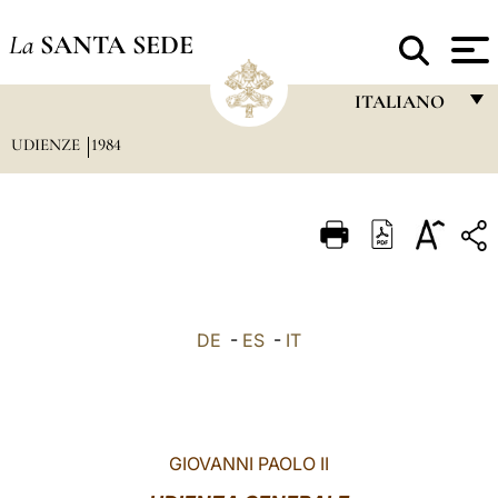
La
SANTA SEDE
ITALIANO
UDIENZE
1984
FRANÇAIS
ENGLISH
ITALIANO
PORTUGUÊS
ESPAÑOL
DE
-
ES
-
IT
DEUTSCH
POLSKI
العربيّة
GIOVANNI PAOLO II
中文