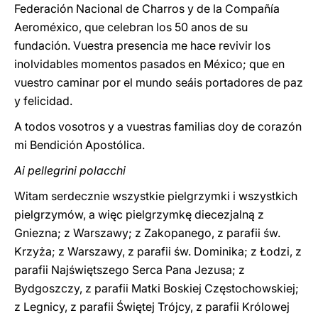
Federación Nacional de Charros y de la Compañía
Aeroméxico, que celebran los 50 anos de su
fundación. Vuestra presencia me hace revivir los
inolvidables momentos pasados en México; que en
vuestro caminar por el mundo seáis portadores de paz
y felicidad.
A todos vosotros y a vuestras familias doy de corazón
mi Bendición Apostólica.
Ai pellegrini polacchi
Witam serdecznie wszystkie pielgrzymki i wszystkich
pielgrzymów, a więc pielgrzymkę diecezjalną z
Gniezna; z Warszawy; z Zakopanego, z parafii św.
Krzyża; z Warszawy, z parafii św. Dominika; z Łodzi, z
parafii Najświętszego Serca Pana Jezusa; z
Bydgoszczy, z parafii Matki Boskiej Częstochowskiej;
z Legnicy, z parafii Świętej Trójcy, z parafii Królowej