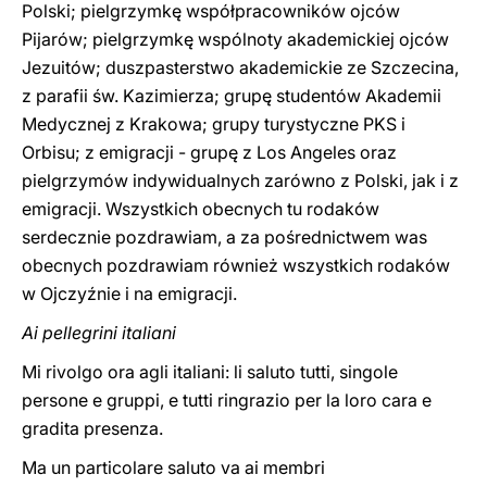
Polski; pielgrzymkę współpracowników ojców
Pijarów; pielgrzymkę wspólnoty akademickiej ojców
Jezuitów; duszpasterstwo akademickie ze Szczecina,
z parafii św. Kazimierza; grupę studentów Akademii
Medycznej z Krakowa; grupy turystyczne PKS i
Orbisu; z emigracji - grupę z Los Angeles oraz
pielgrzymów indywidualnych zarówno z Polski, jak i z
emigracji. Wszystkich obecnych tu rodaków
serdecznie pozdrawiam, a za pośrednictwem was
obecnych pozdrawiam również wszystkich rodaków
w Ojczyźnie i na emigracji.
Ai pellegrini italiani
Mi rivolgo ora agli italiani: li saluto tutti, singole
persone e gruppi, e tutti ringrazio per la loro cara e
gradita presenza.
Ma un particolare saluto va ai membri