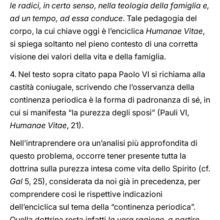
le radici, in certo senso, nella teologia della famiglia e,
ad un tempo, ad essa conduce
. Tale pedagogia del
corpo, la cui chiave oggi è l’enciclica
Humanae Vitae
,
si spiega soltanto nel pieno contesto di una corretta
visione dei valori della vita e della famiglia.
4. Nel testo sopra citato papa Paolo VI si richiama alla
castità coniugale, scrivendo che l’osservanza della
continenza periodica è la forma di padronanza di sé, in
cui si manifesta “la purezza degli sposi” (Pauli VI,
Humanae Vitae
, 21).
Nell’intraprendere ora un’analisi più approfondita di
questo problema, occorre tener presente tutta la
dottrina sulla purezza intesa come vita dello Spirito (cf.
Gal
5, 25), considerata da noi già in precedenza, per
comprendere così le rispettive indicazioni
dell’enciclica sul tema della “continenza periodica”.
Quella dottrina resta infatti
la vera ragione, a partire