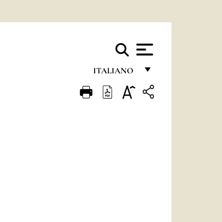
ITALIANO
FRANÇAIS
ENGLISH
ITALIANO
PORTUGUÊS
ESPAÑOL
DEUTSCH
POLSKI