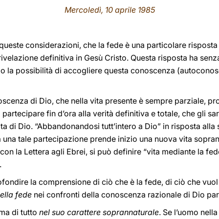
Mercoledì, 10 aprile 1985
 queste considerazioni, che la fede è una particolare risposta
a rivelazione definitiva in Gesù Cristo. Questa risposta ha se
uomo la possibilità di accogliere questa conoscenza (autocon
scenza di Dio, che nella vita presente è sempre parziale, pro
i partecipare fin d’ora alla verità definitiva e totale, che gli
ta di Dio. “Abbandonandosi tutt’intero a Dio” in risposta alla
a una tale partecipazione prende inizio una nuova vita sopra
 con la Lettera agli Ebrei, si può definire “vita mediante la fed
.
ndire la comprensione di ciò che è la fede, di ciò che vuol 
della fede
nei confronti della conoscenza razionale di Dio par
ima di tutto
nel suo carattere soprannaturale
. Se l’uomo nella