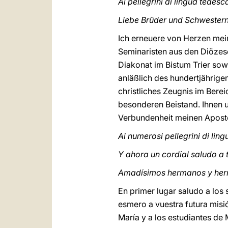
Ai pellegrini di lingua tedesc
Liebe Brüder und Schwestern
Ich erneuere von Herzen mei
Seminaristen aus den Diözes
Diakonat im Bistum Trier sow
anläßlich des hundertjährigen
christliches Zeugnis im Berei
besonderen Beistand. Ihnen un
Verbundenheit meinen Apost
Ai numerosi pellegrini di lin
Y ahora un cordial saludo a 
Amadísimos hermanos y he
En primer lugar saludo a los 
esmero a vuestra futura misi
María y a los estudiantes de 