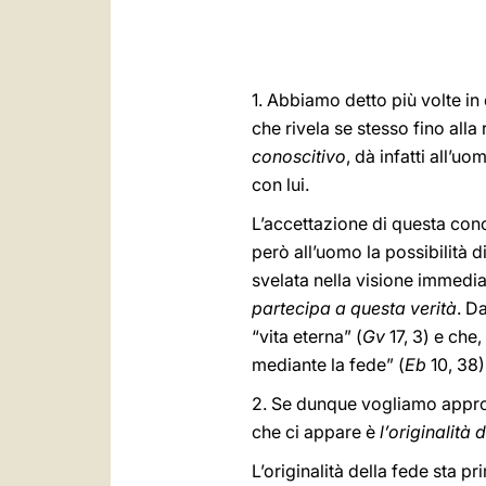
1. Abbiamo detto più volte in
che rivela se stesso fino all
conoscitivo
, dà infatti all’
con lui.
L’accettazione di questa cono
però all’uomo la possibilità d
svelata nella visione immedia
partecipa a questa verità
. D
“vita eterna” (
Gv
17, 3) e che,
mediante la fede” (
Eb
10, 38)
2. Se dunque vogliamo approfo
che ci appare è
l’originalità 
L’originalità della fede sta pr