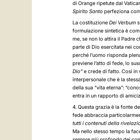
di Orange ripetute dal Vatican
Spirito Santo
perfeziona cont
La costituzione
Dei Verbum
s
formulazione sintetica è com
me, se non lo attira il Padre
parte di Dio esercitata nei con
perché l’uomo risponda plenar
previene l’atto di fede, lo su
Dio”
e crede di fatto. Così i
interpersonale che è la stess
della sua “vita eterna”: “cono
entra in un rapporto di amiciz
4. Questa grazia è la fonte de
fede abbraccia particolarmen
tutti i contenuti della rivelaz
Ma nello stesso tempo la faco
sempre più profonda
dei con