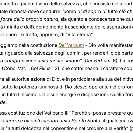
 accetta il piano divino della salvezza, che consiste nella part
a tale risposta deve condurre l’uomo
al di sopra di tutto ciò 
 forze della propria natura
, sia quanto a conoscenza che quant
 infinita e dell’adempimento trascendente delle aspirazioni al
l cuore: si tratta, appunto, di “vita eterna”.
leggiamo nella costituzione
Dei Verbum
- Dio volle manifestar
tà riguardo alla salvezza degli uomini, per renderli cioè part
la comprensione della mente umana
” (
Dei Verbum
, 6). La co
 (Conc. Vat. I,
Dei Filiu
s, 12), che sottolineano il carattere so
 all’autorivelazione di Dio, e in particolare alla sua definiti
e sotto la potenza luminosa di
Dio stesso
operante nel profondo
n tutto l’insieme delle sue energie e disposizioni. Quella for
ede.
sa costituzione del Vaticano II: “Perché si possa prestare q
occorre e gli aiuti interiori dello Spirito Santo
, il quale muova
ia “a tutti dolcezza nel consentire e nel credere alla verità”