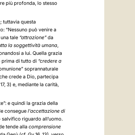
pre più profonda, lo stesso
; tuttavia questa
to: “Nessuno può venire a
 una tale
“attrazione”
da
utta la soggettività umana
,
nandosi a lui. Quella grazia
prima di tutto di
“credere a
 “comunione” soprannaturale
 che crede a Dio, partecipa
17, 3) e, mediante la carità,
”: e quindi la grazia della
. Ne consegue
l’accettazione di
o salvifico riguardo all’uomo.
ede tende alla
comprensione
 da Gesù (cf.
Gv
16, 13), verso