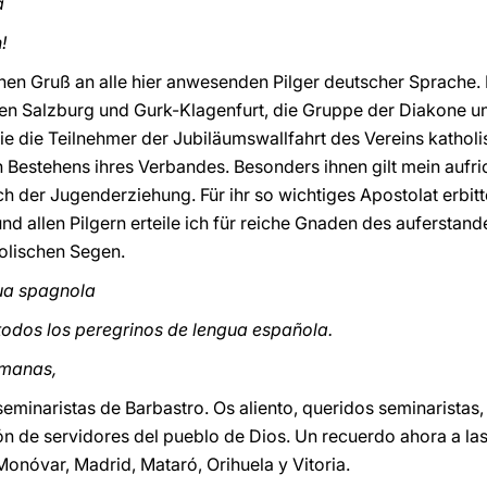
a
!
nen Gruß an alle hier anwesenden Pilger deutscher Sprache.
en Salzburg und Gurk-Klagenfurt, die Gruppe der Diakone un
ie die Teilnehmer der Jubiläumswallfahrt des Vereins kathol
 Bestehens ihres Verbandes. Besonders ihnen gilt mein aufric
ch der Jugenderziehung. Für ihr so wichtiges Apostolat erbitt
d allen Pilgern erteile ich für reiche Gnaden des auferstand
olischen Segen.
gua spagnola
todos los peregrinos de lengua española.
rmanas,
seminaristas de Barbastro. Os aliento, queridos seminaristas,
ón de servidores del pueblo de Dios. Un recuerdo ahora a las
Monóvar, Madrid, Mataró, Orihuela y Vitoria.