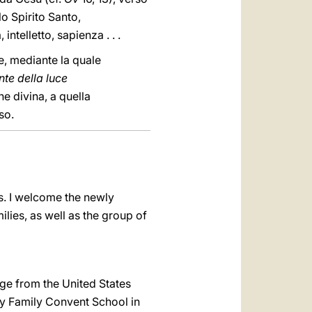
o Spirito Santo,
telletto, sapienza . . .
e, mediante la quale
nte della luce
e divina, a quella
so.
ms. I welcome the newly
lies, as well as the group of
age from the United States
ly Family Convent School in