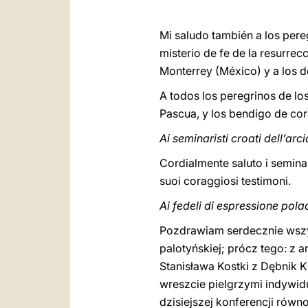
Mi saludo también a los pere
misterio de fe de la resurrec
Monterrey (México) y a los d
A todos los peregrinos de los
Pascua, y los bendigo de co
Ai seminaristi croati dell’arci
Cordialmente saluto i seminari
suoi coraggiosi testimoni.
Ai fedeli di espressione pol
Pozdrawiam serdecznie wszy
paloty
ń
skiej; prócz tego: z 
Stanisława Kostki z Dębnik 
wreszcie pielgrzymi indywidual
dzisiejszej konferencji rów