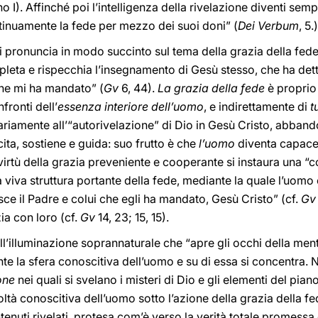
o I). Affinché poi l’intelligenza della rivelazione diventi sem
inuamente la fede per mezzo dei suoi doni” (
Dei Verbum
, 5.)
i pronuncia in modo succinto sul tema della grazia della fede
pleta e rispecchia l’insegnamento di Gesù stesso, che ha det
 che mi ha mandato” (
Gv
6, 44).
La grazia della fede
è proprio
fronti dell’
essenza interiore dell’uomo
, e indirettamente di
t
iamente all’“autorivelazione” di Dio in Gesù Cristo, abbando
scita, sostiene e guida: suo frutto è che
l’uomo
diventa capace 
n virtù della grazia preveniente e cooperante si instaura una
a viva struttura portante della fede, mediante la quale l’uomo
sce il Padre e colui che egli ha mandato, Gesù Cristo” (cf.
Gv
ia con loro (cf.
Gv
14, 23; 15, 15).
ll’illuminazione soprannaturale che “apre gli occhi della mente
te la sfera conoscitiva dell’uomo e su di essa si concentra
ione
nei quali si svelano i misteri di Dio e gli elementi del pian
ltà conoscitiva dell’uomo sotto l’azione della grazia della f
tenuti rivelati, protesa com’è verso la verità totale promessa