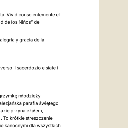
ta. Vivid conscientemente el
ad de los Niños” de
alegría y gracia de la
 verso il sacerdozio e siate i
lgrzymkę młodzieży
alezja
ń
ska parafia świętego
razie przynależałem,
 . To krótkie streszczenie
Wielkanocnymi dla wszystkich