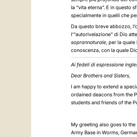
la “vita eterna”. E in questo
specialmente in quelli che pe
Da questo breve abbozzo, l’or
l’“autorivelazione” di Dio at
soprannaturale
, per la qual
conoscenza, con la quale Dio 
Ai fedeli di espressione ingle
Dear Brothers and Sisters,
I am happy to extend a specia
ordained deacons from the Po
students and friends of the P
My greeting also goes to the
Army Base in Worms, Germany