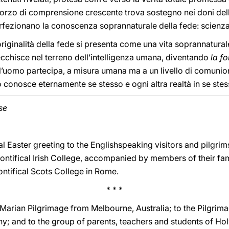
 sforzo di comprensione crescente trova sostegno nei doni dell
rfezionano la conoscenza soprannaturale della fede: scienza, in
iginalità della fede si presenta come una vita soprannatural
tecchisce nel terreno dell’intelligenza umana, diventando
la fo
e l’uomo partecipa, a misura umana ma a un livello di comunion
conosce eternamente se stesso e ogni altra realtà in se stes
se
l Easter greeting to the Englishspeaking visitors and pilgri
ntifical Irish College, accompanied by members of their fami
ontifical Scots College in Rome.
* * *
 Marian Pilgrimage from Melbourne, Australia; to the Pilgrim
; and to the group of parents, teachers and students of Ho