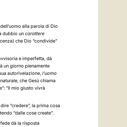
العربيّة
中文
LATINE
 dell’uomo alla parola di Dio
nza dubbio un
carattere
oscenza) che Dio “condivide”
vvisoria e imperfetta, dà
 sarà un giorno pienamente
 sua autorivelazione,
l’uomo
nnaturale, che Gesù chiama
e”: “Il mio giusto vivrà
dire “credere”, la prima cosa
tendo “dalle cose create”.
 fede dà la risposta