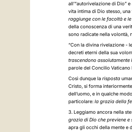
all’“autorivelazione di Dio” e
vita intima di Dio stesso, un
raggiunge con le facoltà e le
della conoscenza di una verità
sono radicate nella volontà, ne
“Con la divina rivelazione - 
decreti eterni della sua volon
trascendono assolutamente 
parole del Concilio Vaticano I
Così dunque la
risposta
umana
Cristo, si forma interiorment
dell’uomo, e in qualche modo i
particolare:
la grazia della f
3. Leggiamo ancora nella stes
grazia di Dio che previene e s
apra gli occhi della mente e d