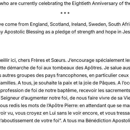
ho are currently celebrating the Eightieth Anniversary of the
* * *
ve come from England, Scotland, Ireland, Sweden, South Afric
y Apostolic Blessing as a pledge of strength and hope in Jes
eillir ici, chers Frères et Sœurs. J’encourage spécialement l
ette démarche de foi aux tombeaux des Apôtres. Je salue au
es autres groupes des pays francophones, en particulier ceux
familles. A tous, je souhaite la paix et la joie de Pâques. A l’
profession de foi de notre baptême, recevoir les sacrements 
eigneur d’augmenter notre foi, de nous faire vivre de sa Vie 
ous redis les mots de l’Apôtre Pierre: en attendant que se m
voir vu, vous croyez en Lui sans le voir encore, et vous tressa
t l’aboutissement de votre foi”. A tous ma Bénédiction Apostol