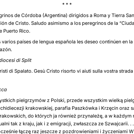
* * *
grinos de Córdoba (Argentina) dirigidos a Roma y Tierra San
ción de Cristo. Saludo asimismo a los peregrinos de la “Ciud
e Puerto Rico.
 varios países de lengua española les deseo continúen en la 
razón.
diocesi di Split
sti di Spalato. Gesù Cristo risorto vi aiuti sulla vostra strada
acca
stkich pielgrzymów z Polski, przede wszystkim wielką pie
archidiecezji krakowskiej, parafia Paszkówka i Krzęcin oraz s
Krakowskich, do których ja również przynależę, a w każdym 
ni tak z kraju, jak i z emigracji, zwłaszcza ze Szwajcarii. . .
nocześnie łączę raz jeszcze z pozdrowieniami i życzeniami 