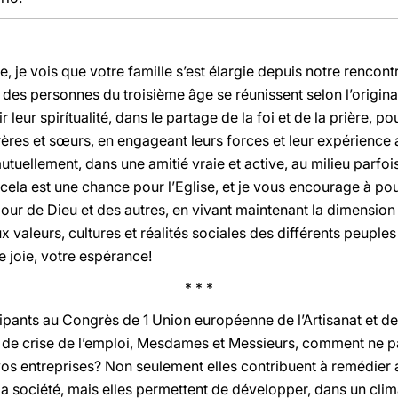
, je vois que votre famille s’est élargie depuis notre renco
 des personnes du troisième âge se réunissent selon l’origina
ur spirítualité, dans le partage de la foi et de la prière, po
rères et sœurs, en engageant leurs forces et leur expérience a
mutuellement, dans une amitié vraie et active, au milieu parfoi
t cela est une chance pour l’Eglise, et je vous encourage à pou
ur de Dieu et des autres, en vivant maintenant la dimension 
x valeurs, cultures et réalités sociales des différents peuples 
e joie, votre espérance!
* * *
cipants au Congrès de 1 Union européenne de l’Artisanat et d
e de crise de l’emploi, Mesdames et Messieurs, comment ne pa
 vos entreprises? Non seulement elles contribuent à remédier
la société, mais elles permettent de développer, dans un climat 