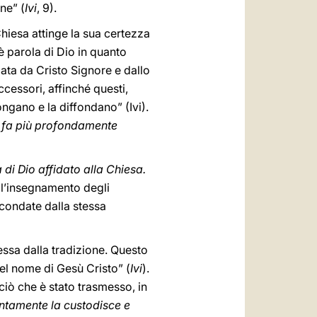
ne” (
Ivi
, 9).
Chiesa attinge la sua certezza
“è parola di Dio in quanto
idata da Cristo Signore e dallo
ccessori, affinché questi,
ongano e la diffondano” (Ivi).
sa fa più profondamente
 di Dio affidato alla Chiesa.
ll’insegnamento degli
rcondate dalla stessa
messa dalla tradizione. Questo
 nel nome di Gesù Cristo” (
Ivi
).
ciò che è stato trasmesso, in
antamente la custodisce e