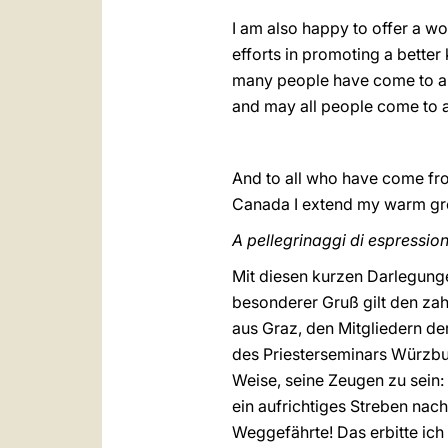
I am also happy to offer a wo
efforts in promoting a better
many people have come to app
and may all people come to 
And to all who have come fro
Canada I extend my warm gree
A pellegrinaggi di espressio
Mit diesen kurzen Darlegunge
besonderer Gruß gilt den za
aus Graz, den Mitgliedern 
des Priesterseminars Würzbur
Weise, seine Zeugen zu sein:
ein aufrichtiges Streben nac
Weggefährte! Das erbitte ic