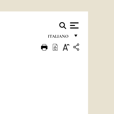
ITALIANO
FRANÇAIS
ENGLISH
ITALIANO
PORTUGUÊS
ESPAÑOL
DEUTSCH
POLSKI