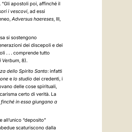
“Gli apostoli poi, affinché il
ori i vescovi
, ad essi
reneo,
Adversus haereses
, III,
iesa si sostengono
enerazioni dei discepoli e dei
li . . . comprende tutto
i Verbum
, 8).
nza dello Spirito Santo
: infatti
sione
e
lo studio
dei credenti, i
vano delle cose spirituali,
carisma certo di verità. La
,
finché in essa giungano a
e all’unico “deposito”
 ambedue scaturiscono dalla