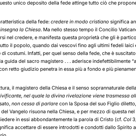
questo unico deposito della fede attinge tutto ciò che propo
atteristica della fede:
credere in modo cristiano
significa a
 insegna la Chiesa
. Ma nello stesso tempo il Concilio Vaticano
arsi nel credere, e manifesta questa proprietà che gli è partic
utto il popolo, quando dai vescovi fino agli ultimi fedeli laici
di costumi. Infatti, per quel senso della fede, che è suscitato 
 la guida del sacro magistero . . . aderisce indefettibilmente “
 con retto giudizio penetra in essa più a fondo e più pienament
ittura, il magistero della Chiesa e il senso soprannaturale dell
vificante, nel quale la divina rivelazione viene trasmessa a
ssato,
non cessa di parlare
con la Sposa del suo Figlio diletto
 del Vangelo risuona nella Chiesa, e per mezzo di questa ne
siedere in essi abbondantemente la parola di Cristo (cf.
Col
3,
ifica accettare di essere introdotti e condotti dallo Spirito a
rio.