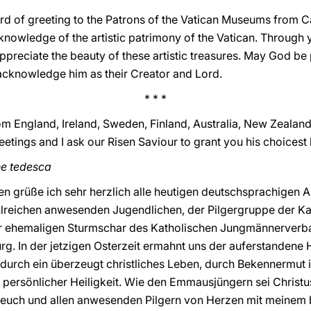
rd of greeting to the Patrons of the Vatican Museums from Cal
 knowledge of the artistic patrimony of the Vatican. Through 
reciate the beauty of these artistic treasures. May God be 
acknowledge him as their Creator and Lord.
* * *
m England, Ireland, Sweden, Finland, Australia, New Zealand
tings and I ask our Risen Saviour to grant you his choicest 
ne tedesca
n grüße ich sehr herzlich alle heutigen deutschsprachigen 
hlreichen anwesenden Jugendlichen, der Pilgergruppe der 
der ehemaligen Sturmschar des Katholischen Jungmännerver
g. In der jetzigen Osterzeit ermahnt uns der auferstandene 
 durch ein überzeugt christliches Leben, durch Bekennermut 
h persönlicher Heiligkeit. Wie den Emmausjüngern sei Christu
h euch und allen anwesenden Pilgern von Herzen mit meinem