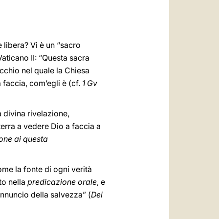
العربيّة
中文
LATINE
 libera? Vi è un “sacro
aticano II: “Questa sacra
cchio nel quale la Chiesa
 faccia, com’egli è (cf.
1 Gv
 divina rivelazione,
terra a vedere Dio a faccia a
ione ai questa
ome la fonte di ogni verità
to nella
predicazione orale
, e
annuncio della salvezza” (
Dei