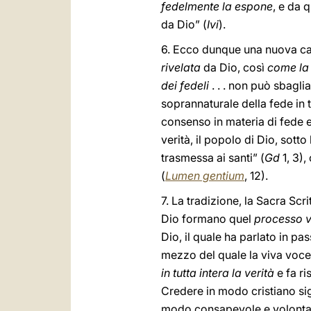
fedelmente la espone
, e da 
da Dio” (
Ivi
).
6. Ecco dunque una nuova car
rivelata
da Dio, così
come la
dei fedeli
. . . non può sbagli
soprannaturale della fede in t
consenso in materia di fede e 
verità, il popolo di Dio, sotto
trasmessa ai santi” (
Gd
1, 3),
(
Lumen gentium
, 12).
7. La tradizione, la Sacra Scr
Dio formano quel
processo vi
Dio, il quale ha parlato in pa
mezzo del quale la viva voce
in tutta intera la verità
e fa ri
Credere in modo cristiano sign
modo consapevole e volonta