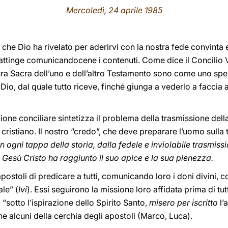
Mercoledì, 24 aprile 1985
che Dio ha rivelato per aderirvi con la nostra fede convinta e
 attinge comunicandocene i contenuti. Come dice il Concilio V
ura Sacra dell’uno e dell’altro Testamento sono come uno spe
Dio, dal quale tutto riceve, finché giunga a vederlo a faccia a
one conciliare sintetizza il problema della trasmissione della
cristiano. Il nostro “credo”, che deve preparare l’uomo sulla 
n ogni tappa della storia, dalla fedele e inviolabile trasmiss
n Gesù Cristo ha raggiunto il suo apice e la sua pienezza.
apostoli di predicare a tutti, comunicando loro i doni divini, c
le” (
Ivi
). Essi seguirono la missione loro affidata prima di tut
 “sotto l’ispirazione dello Spirito Santo,
misero per iscritto
l’
che alcuni della cerchia degli apostoli (Marco, Luca).