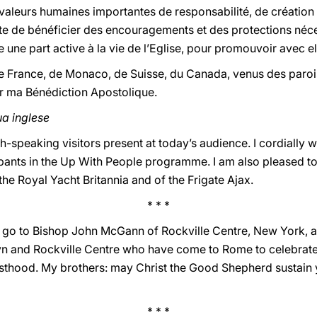
 valeurs humaines importantes de responsabilité, de création a
te de bénéficier des encouragements et des protections néces
 une part active à la vie de l’Eglise, pour promouvoir avec ell
de France, de Monaco, de Suisse, du Canada, venus des paroi
r ma Bénédiction Apostolique.
ua inglese
h-speaking visitors present at today’s audience. I cordially
cipants in the Up With People programme. I am also pleased 
the Royal Yacht Britannia and of the Frigate Ajax.
* * *
go to Bishop John McGann of Rockville Centre, New York, an
n and Rockville Centre who have come to Rome to celebrate t
riesthood. My brothers: may Christ the Good Shepherd sustain
* * *