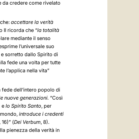
ne da credere come rivelato
nche:
accettare la verità
 II ricorda che “
la totalità
olare mediante il senso
 esprime l’universale suo
e sorretto dallo Spirito di
alla fede una volta per tutte
e l’applica nella vita”
a fede dell’intero popolo di
lle nuove generazioni.
“Così
, e
lo Spirito Santo
, per
l mondo,
introduce i credenti
 16)” (
Dei Verbum
, 8).
lla pienezza della verità in