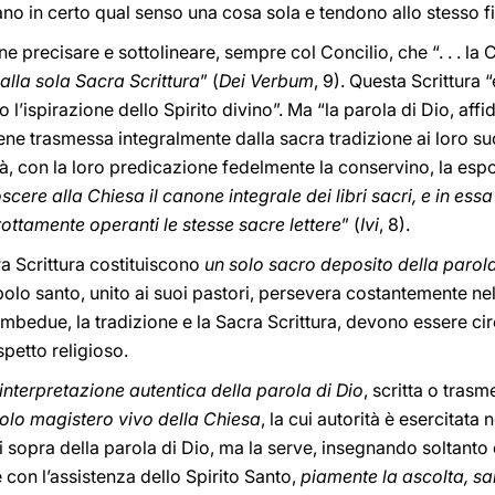
no in certo qual senso una cosa sola e tendono allo stesso fi
 precisare e sottolineare, sempre col Concilio, che “. . . la 
alla sola Sacra Scrittura
” (
Dei Verbum
, 9). Questa Scrittura 
o l’ispirazione dello Spirito divino”. Ma “la parola di Dio, aff
iene trasmessa integralmente dalla sacra tradizione ai loro su
rità, con la loro predicazione fedelmente la conservino, la esp
scere alla Chiesa il canone integrale dei libri sacri, e in es
ottamente operanti le stesse sacre lettere
” (
Ivi
, 8).
ra Scrittura costituiscono
un solo sacro deposito della parola
olo santo, unito ai suoi pastori, persevera costantemente ne
 ambedue, la tradizione e la Sacra Scrittura, devono essere ci
spetto religioso.
’interpretazione autentica della parola di Dio
, scritta o tras
solo magistero vivo della Chiesa
, la cui autorità è esercitata
 sopra della parola di Dio, ma la serve, insegnando soltanto 
con l’assistenza dello Spirito Santo,
piamente la ascolta, s