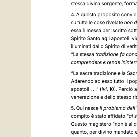
stessa divina sorgente, forma
4. A questo proposito conviene
su tutte le cose rivelate
non d
essa è messa per iscritto sott
Spirito Santo agli apostoli, v
illuminati dallo Spirito di ve
“La stessa
tradizione fa cono
comprendere e rende ininterr
“La sacra tradizione e la Sac
Aderendo ad esso tutto il pop
apostoli . . .” (
Ivi
, 10). Perciò
venerazione e dello stesso ri
5. Qui nasce
il problema dell
compito è stato affidato “
al 
Questo magistero “non è al di
quanto, per divino mandato e 