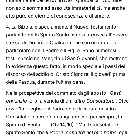
infinitamente perfetto). In Dio “spiritualità” vuol dire
non solo somma ed assoluta immaterialità, ma anche
atto puro ed eterno di conoscenza e di amore.
4. La Bibbia, e specialmente il Nuovo Testamento,
parlando dello Spirito Santo, non si riferisce all’Essere
stesso di Dio, ma a Qualcuno che è in un rapporto
particolare con il Padre e il Figlio. Sono numerosi i
testi, specie nel Vangelo di San Giovanni, che mettono
in evidenza questo fatto: in modo speciale i passi del
discorso dell’addio di Cristo Signore, il giovedì prima
della Pasqua, durante l’ultima cena.
Nella prospettiva del commiato dagli apostoli
Gesù
annunzia
loro la venuta di un “
altro Consolatore
”. Dice
così: “Io pregherò il Padre ed egli vi darà un altro
Consolatore perché rimanga con voi per sempre, lo
Spirito di verità . . .” (
Gv
14, 16). “Ma il Consolatore lo
Spirito Santo che
il Padre manderà nel mio nome
, egli