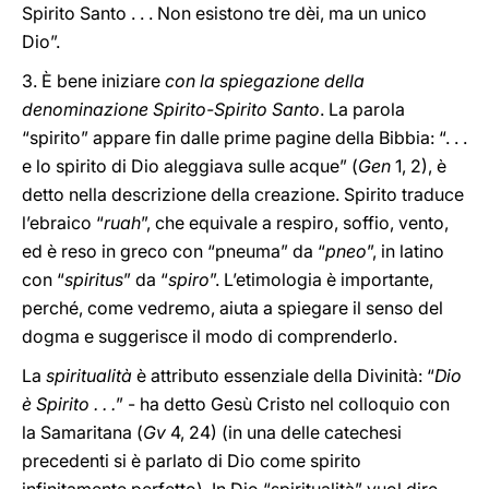
Spirito Santo . . . Non esistono tre dèi, ma un unico
Dio”.
3. È bene iniziare
con la spiegazione della
denominazione Spirito-Spirito Santo
. La parola
“spirito” appare fin dalle prime pagine della Bibbia: “. . .
e lo spirito di Dio aleggiava sulle acque” (
Gen
1, 2), è
detto nella descrizione della creazione. Spirito traduce
l’ebraico “
ruah
”, che equivale a respiro, soffio, vento,
ed è reso in greco con “pneuma” da “
pneo
”, in latino
con “
spiritus
” da “
spiro
”. L’etimologia è importante,
perché, come vedremo, aiuta a spiegare il senso del
dogma e suggerisce il modo di comprenderlo.
La
spiritualità
è attributo essenziale della Divinità: “
Dio
è Spirito . . .
” - ha detto Gesù Cristo nel colloquio con
la Samaritana (
Gv
4, 24) (in una delle catechesi
precedenti si è parlato di Dio come spirito