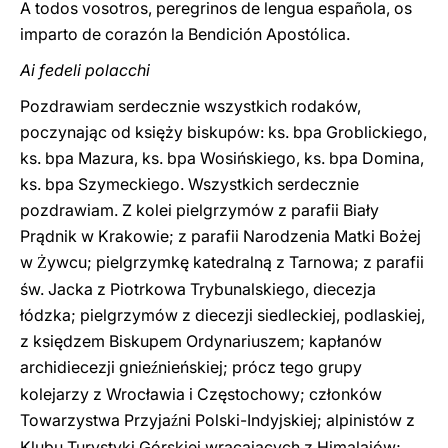
A todos vosotros, peregrinos de lengua española, os
imparto de corazón la Bendición Apostólica.
Ai fedeli polacchi
Pozdrawiam serdecznie wszystkich rodaków,
poczynając od księży biskupów: ks. bpa Groblickiego,
ks. bpa Mazura, ks. bpa Wosińskiego, ks. bpa Domina,
ks. bpa Szymeckiego. Wszystkich serdecznie
pozdrawiam. Z kolei pielgrzymów z parafii Biały
Prądnik w Krakowie; z parafii Narodzenia Matki Bożej
w
ywcu; pielgrzymkę katedralną z Tarnowa; z parafii
Ż
św. Jacka z Piotrkowa Trybunalskiego, diecezja
łódzka; pielgrzymów z diecezji siedleckiej, podlaskiej,
z księdzem Biskupem Ordynariuszem; kapłanów
archidiecezji gnie
nieńskiej; prócz tego grupy
ź
kolejarzy z Wrocławia i Częstochowy; członków
Towarzystwa Przyja
ni Polski-Indy
j
skiej; alpinistów z
ź
Klubu Turystyki Górskiej wracających z Himalajów;