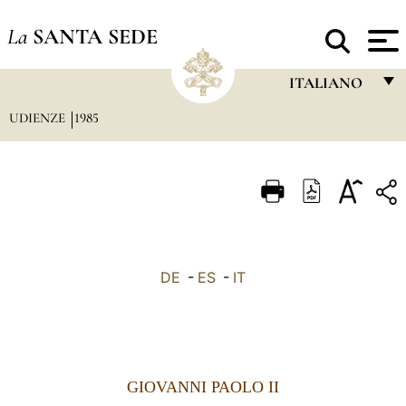
La
SANTA SEDE
ITALIANO
UDIENZE
1985
FRANÇAIS
ENGLISH
ITALIANO
PORTUGUÊS
ESPAÑOL
DE
-
ES
-
IT
DEUTSCH
POLSKI
العربيّة
GIOVANNI PAOLO II
中文