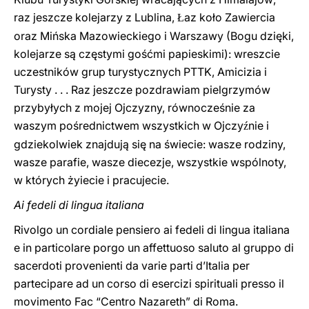
raz jeszcze kolejarzy z Lublina,
az koło Zawiercia
Ł
oraz Mińska Mazowieckiego i Warszawy (Bogu dzięki,
kolejarze są częstymi goś
ć
mi papieskimi): wreszcie
uczestników grup turystycznych PTTK, Amicizia i
Turysty . . . Raz jeszcze pozdrawiam pielgrzymów
przybyłych z mojej Ojczyzny, równocześnie za
waszym pośrednictwem wszystkich w Ojczy
nie i
ź
gdziekolwiek znajdują się na świecie: wasze rodziny,
wasze parafie, wasze diecez
j
e, wszystkie wspólnoty,
w których żyiecie i pracujecie.
Ai fedeli di lingua italiana
Rivolgo un cordiale pensiero ai fedeli di lingua italiana
e in particolare porgo un affettuoso saluto al gruppo di
sacerdoti provenienti da varie parti d’Italia per
partecipare ad un corso di esercizi spirituali presso il
movimento Fac “Centro Nazareth” di Roma.