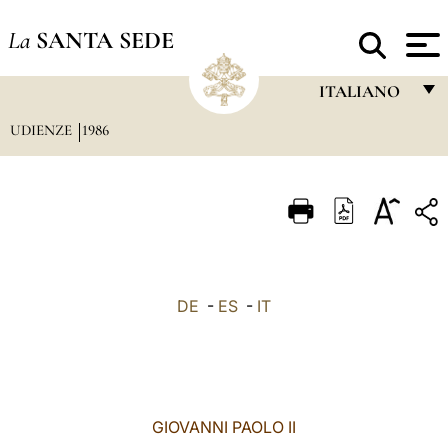
La
SANTA SEDE
ITALIANO
UDIENZE
1986
FRANÇAIS
ENGLISH
ITALIANO
PORTUGUÊS
ESPAÑOL
DE
-
ES
-
IT
DEUTSCH
POLSKI
العربيّة
GIOVANNI PAOLO II
中文