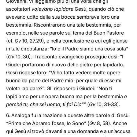
Giovanni. Vi leggiamo più di una volta che gli
ascoltatori
volevano lapidare
Gesù, quando ciò che
avevano udito dalla sua bocca sembrava loro una
bestemmia. Riscontrarono una tale bestemmia, per
esempio, nelle sue parole sul tema del Buon Pastore
(cf.
Gv
10, 27.29), e nella conclusione a cui egli giunse
in tale circostanza: “Io e il Padre siamo una cosa sola”
(
Gv
10, 30). Il racconto evangelico prosegue così: “I
Giudei portarono di nuovo delle pietre per lapidarlo.
Gesù rispose loro: “Vi ho fatto vedere molte opere
buone da parte del Padre mio; per quale di esse mi
volete lapidare?”. Gli risposero i Giudei: “Non ti
lapidiamo per un’opera buona ma per la bestemmia
e
perché tu, che sei uomo, ti fai Dio
”” (
Gv
10, 31-33).
6. Analoga fu la reazione a queste altre parole di Gesù:
“Prima che Abramo fosse, Io Sono” (
Gv
8, 58). Anche
qui Gesù si trovò davanti a una domanda e a un’accusa