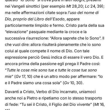
nei Vangeli sinottici (per esempio
Mt
28,20;
Lc
24, 39);
ma nelle affermazioni citate sopra
l’uso del nome di
Dio, proprio del Libro dell’Esodo
, appare
particolarmente limpido e fermo. Cristo parla della sua
“elevazione” pasquale mediante la croce e la
successiva risurrezione: “Allora saprete che Io Sono”. Il
che vuol dire: allora risulterà pienamente che io sono
colui al quale compete il nome di Dio. Con tale
espressione perciò Gesù indica di essere il vero Dio. E
ancora prima della passione egli prega il Padre così:
“
Tutte le cose mie sono tue e tutte le cose tue sono
mie
” (
Gv
17, 10) che è un altro modo per affermare: “Io
e il Padre siamo una cosa sola” (
Gv
10, 30).
Davanti a Cristo, Verbo di Dio incarnato, uniamoci
anche noi a Pietro e ripetiamo con lo stesso trasporto
di fede: “Tu sei il Cristo, il Figlio del Dio vivente” (
Mt
16,