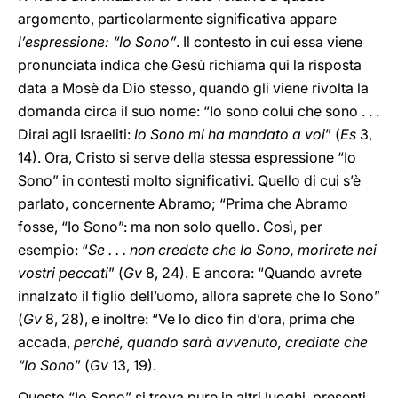
argomento, particolarmente significativa appare
l’espressione: “Io Sono”
. Il contesto in cui essa viene
pronunciata indica che Gesù richiama qui la risposta
data a Mosè da Dio stesso, quando gli viene rivolta la
domanda circa il suo nome: “Io sono colui che sono . . .
Dirai agli Israeliti:
Io Sono mi ha mandato a voi
” (
Es
3,
14). Ora, Cristo si serve della stessa espressione “Io
Sono” in contesti molto significativi. Quello di cui s’è
parlato, concernente Abramo; “Prima che Abramo
fosse, “Io Sono”: ma non solo quello. Così, per
esempio: “
Se . . . non credete che Io Sono, morirete nei
vostri peccati
” (
Gv
8, 24). E ancora: “Quando avrete
innalzato il figlio dell’uomo, allora saprete che Io Sono”
(
Gv
8, 28), e inoltre: “Ve lo dico fin d’ora, prima che
accada,
perché, quando sarà avvenuto, crediate che
“Io Sono
” (
Gv
13, 19).
Questo “Io Sono” si trova pure in altri luoghi, presenti