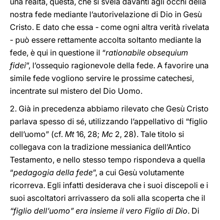
una realtà, questa, che si svela davanti agli occhi della
nostra fede mediante l’autorivelazione di Dio in Gesù
Cristo. E dato che essa - come ogni altra verità rivelata
- può essere rettamente accolta soltanto mediante la
fede, è qui in questione il “
rationabile obsequium
fidei
”, l’ossequio ragionevole della fede. A favorire una
simile fede vogliono servire le prossime catechesi,
incentrate sul mistero del Dio Uomo.
2. Già in precedenza abbiamo rilevato che Gesù Cristo
parlava spesso di sé, utilizzando l’appellativo di “figlio
dell’uomo” (cf.
Mt
16, 28;
Mc
2, 28). Tale titolo si
collegava con la tradizione messianica dell’Antico
Testamento, e nello stesso tempo rispondeva a quella
“
pedagogia della fede
”, a cui Gesù volutamente
ricorreva. Egli infatti desiderava che i suoi discepoli e i
suoi ascoltatori arrivassero da soli alla scoperta che il
“figlio dell’uomo” era insieme il vero Figlio di Dio
. Di