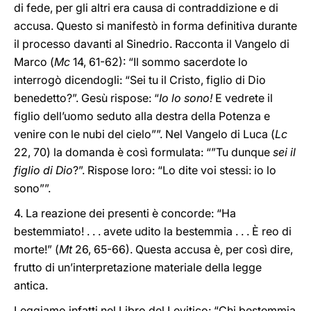
di fede, per gli altri era causa di contraddizione e di
accusa. Questo si manifestò in forma definitiva durante
il processo davanti al Sinedrio. Racconta il Vangelo di
Marco (
Mc
14, 61-62): “Il sommo sacerdote lo
interrogò dicendogli: “Sei tu il Cristo, figlio di Dio
benedetto?”. Gesù rispose: “
Io lo sono!
E vedrete il
figlio dell’uomo seduto alla destra della Potenza e
venire con le nubi del cielo””. Nel Vangelo di Luca (
Lc
22, 70) la domanda è così formulata: “”Tu dunque
sei il
figlio di Dio
?”. Rispose loro: “Lo dite voi stessi: io lo
sono””.
4. La reazione dei presenti è concorde: “Ha
bestemmiato! . . . avete udito la bestemmia . . . È reo di
morte!” (
Mt
26, 65-66). Questa accusa è, per così dire,
frutto di un’interpretazione materiale della legge
antica.
Leggiamo infatti nel Libro del Levitico: “Chi bestemmia