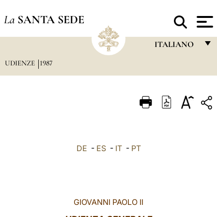
La
SANTA SEDE
ITALIANO
UDIENZE
1987
FRANÇAIS
ENGLISH
ITALIANO
PORTUGUÊS
ESPAÑOL
DE
-
ES
-
IT
-
PT
DEUTSCH
POLSKI
العربيّة
GIOVANNI PAOLO II
中文