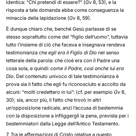
identica: “Chi pretendi di essere?” (
Gv
8, 53), e la
risposta a tale domanda ebbe come conseguenza la
minaccia della lapidazione (
Gv
8, 59).
È dunque chiaro che, benché Gesù parlasse di se
stesso soprattutto come del “figlio dell’uomo”, tuttavia
tutto l’insieme di ciò che faceva e insegnava rendeva
testimonianza che
egli era il Figlio di Dio
nel senso
letterale della parola: che cioè era con il Padre una
cosa sola, e quindi:
come il Padre, così anche lui era
Dio
. Del contenuto univoco di tale testimonianza è
prova sia il fatto che egli fu riconosciuto e accolto da
alcuni: “molti credettero in lui”: (cf. per esempio
Gv
8,
30); sia, ancor più, il fatto che trovò in altri
un’opposizione radicale, anzi l’accusa di bestemmia
con la disposizione a infliggergli la pena, prevista per i
bestemmiatori dalla Legge dell’Antico Testamento.
7. Tra le affermazioni di Cristo relative a questo