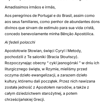
Amadíssimos irmãos e irmãs,
Aos peregrinos de Portugal e do Brasil, assim como
aos seus familiares, como penhor de abundantes dons
divinos que sirvam de estímulo para sua vida cristã,
concedo benevolamente minha Bênção Apostólica.
Ai fedeli polacchi
Apostołowie Słowian, święci Cyryl i Metody,
pochodzili z Te saloniki (Bracia Słouńscy).
Rozpoczynając obecny “ cykl jasnogórski ” w dniu ich
liturgicznego święta, w Rzymie, mieliśmy przed
oczyma dzieło ewangelizacji, a zarazem dzieło
kultury, któremu dali początek. Przez nich nawizana
została jedność z Apostołem narodów, a także z
całym dziedzictwem starożytnej, a potem
chrześcijańskiej Grecji.