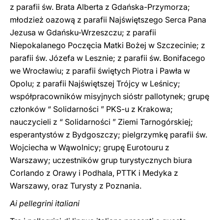
z parafii św. Brata Alberta z Gdańska-Przymorza;
młodzież oazową z parafii Najświętszego Serca Pana
Jezusa w Gdańsku-Wrzeszczu; z parafii
Niepokalanego Poczęcia Matki Bożej w Szczecinie; z
parafii św. Józefa w Lesznie; z parafii św. Bonifacego
we Wrocławiu; z parafii świętych Piotra i Pawła w
Opolu; z parafii Najświętszej Trójcy w Leśnicy;
współpracowników misyjnych sióstr pallotynek; grupę
członków “ Solidarności ” PKS-u z Krakowa;
nauczycieli z “ Solidarności ” Ziemi Tarnogórskiej;
esperantystów z Bydgoszczy; pielgrzymkę parafii św.
Wojciecha w Wąwolnicy; grupę Eurotouru z
Warszawy; uczestników grup turystycznych biura
Corlando z Orawy i Podhala, PTTK i Medyka z
Warszawy, oraz Turysty z Poznania.
Ai pellegrini italiani