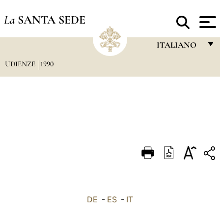
La
SANTA SEDE
ITALIANO
UDIENZE
1990
FRANÇAIS
ENGLISH
ITALIANO
PORTUGUÊS
ESPAÑOL
DEUTSCH
POLSKI
العربيّة
DE
-
ES
-
IT
中文