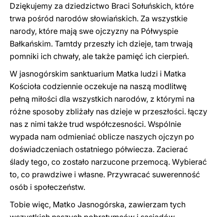
Dziękujemy za dziedzictwo Braci Sołuńskich, które
trwa pośród narodów słowiańskich. Za wszystkie
narody, które mają swe ojczyzny na Półwyspie
Bałkańskim. Tamtdy przeszły ich dzieje, tam trwają
pomniki ich chwały, ale także pamięć ich cierpień.
W jasnogórskim sanktuarium Matka ludzi i Matka
Kościoła codziennie oczekuje na naszą modlitwę
pełną miłości dla wszystkich narodów, z którymi na
różne sposoby zbliżały nas dzieje w przeszłości. łączy
nas z nimi także trud współczesności. Wspólnie
wypada nam odmieniać oblicze naszych ojczyn po
doświadczeniach ostatniego półwiecza. Zacierać
ślady tego, co zostało narzucone przemocą. Wybierać
to, co prawdziwe i własne. Przywracać suwerenność
osób i społeczeństw.
Tobie więc, Matko Jasnogórska, zawierzam tych