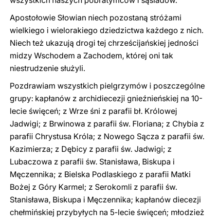
wszystkich naszych pobratymców i sąsiadów.
Apostołowie Słowian niech pozostaną stróżami
wielkiego i wielorakiego dziedzictwa każdego z nich.
Niech też ukazują drogi tej chrześcijańskiej jedności
midzy Wschodem a Zachodem, której oni tak
niestrudzenie służyli.
Pozdrawiam wszystkich pielgrzymów i poszczególne
grupy: kapłanów z archidiecezji gnieźnieńskiej na 10-
lecie święceń; z Wrze śni z parafii bł. Królowej
Jadwigi; z Brwinowa z parafii św. Floriana; z Chybia z
parafii Chrystusa Króla; z Nowego Sącza z parafii św.
Kazimierza; z Dębicy z parafii św. Jadwigi; z
Lubaczowa z parafii św. Stanisława, Biskupa i
Męczennika; z Bielska Podlaskiego z parafii Matki
Bożej z Góry Karmel; z Serokomli z parafii św.
Stanisława, Biskupa i Męczennika; kapłanów diecezji
chełmińskiej przybyłych na 5-lecie święceń; młodzież