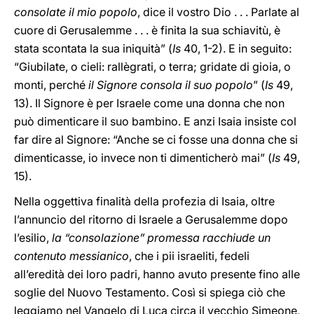
consolate il mio popolo
, dice il vostro Dio . . . Parlate al
cuore di Gerusalemme . . . è finita la sua schiavitù, è
stata scontata la sua iniquità” (
Is
40, 1-2). E in seguito:
“Giubilate, o cieli: rallègrati, o terra; gridate di gioia, o
monti, perché
il Signore consola il suo popolo
” (
Is
49,
13). Il Signore è per Israele come una donna che non
può dimenticare il suo bambino. E anzi Isaia insiste col
far dire al Signore: “Anche se ci fosse una donna che si
dimenticasse, io invece non ti dimenticherò mai” (
Is
49,
15).
Nella oggettiva finalità della profezia di Isaia, oltre
l’annuncio del ritorno di Israele a Gerusalemme dopo
l’esilio,
la “consolazione” promessa racchiude un
contenuto messianico
, che i pii israeliti, fedeli
all’eredità dei loro padri, hanno avuto presente fino alle
soglie del Nuovo Testamento. Così si spiega ciò che
leggiamo nel Vangelo di Luca circa il vecchio Simeone,