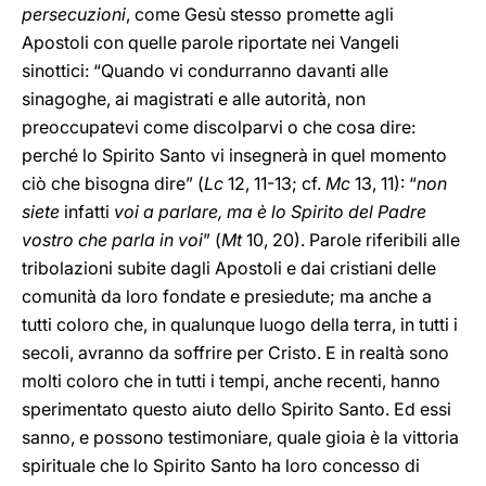
persecuzioni
, come Gesù stesso promette agli
Apostoli con quelle parole riportate nei Vangeli
sinottici: “Quando vi condurranno davanti alle
sinagoghe, ai magistrati e alle autorità, non
preoccupatevi come discolparvi o che cosa dire:
perché lo Spirito Santo vi insegnerà in quel momento
ciò che bisogna dire” (
Lc
12, 11-13; cf.
Mc
13, 11): “
non
siete
infatti
voi a parlare, ma è lo Spirito del Padre
vostro che parla in voi
” (
Mt
10, 20). Parole riferibili alle
tribolazioni subite dagli Apostoli e dai cristiani delle
comunità da loro fondate e presiedute; ma anche a
tutti coloro che, in qualunque luogo della terra, in tutti i
secoli, avranno da soffrire per Cristo. E in realtà sono
molti coloro che in tutti i tempi, anche recenti, hanno
sperimentato questo aiuto dello Spirito Santo. Ed essi
sanno, e possono testimoniare, quale gioia è la vittoria
spirituale che lo Spirito Santo ha loro concesso di