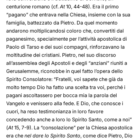
centurione romano (cf.
At
10, 44-48). Era il primo
“pagano” che entrava nella Chiesa, insieme con la sua
famiglia, battezzato da Pietro. Da quel momento
andarono moltiplicandosi coloro che, convertiti dal
paganesimo, specialmente per l’attività apostolica di
Paolo di Tarso e dei suoi compagni, rinforzavano la
moltitudine dei cristiani. Pietro, nel suo discorso
all’assemblea degli Apostoli e degli “anziani” riuniti a
Gerusalemme, riconobbe in quel fatto l’opera dello
Spirito Consolatore: “Fratelli, voi sapete che già da
molto tempo Dio ha fatto una scelta tra voi, perché i
pagani ascoltassero per bocca mia la parola del
Vangelo e venissero alla fede. E Dio, che conosce i
cuori, ha reso testimonianza in loro favore
concedendo anche a loro lo Spirito Santo, come a noi”
(
At
15, 7-9). La “consolazione” per la Chiesa apostolica
era che
nel dare lo Spirito Santo
, come dice Pietro, Dio