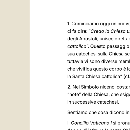
1. Cominciamo oggi un nuovo c
ci fa dire: “
Credo la Chiesa u
degli Apostoli, unisce diretta
cattolica
”. Questo passaggio 
sua catechesi sulla Chiesa s
tuttavia vi sono diverse mem
che vivifica questo corpo è l
la Santa Chiesa cattolica” (
2. Nel Simbolo niceno-costant
“note” della Chiesa, che esig
in successive catechesi.
Sentiamo che cosa dicono in p
Il
Concilio Vaticano I
si pronu