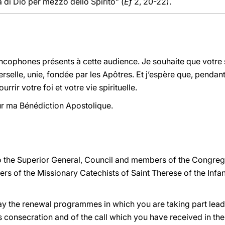
a di Dio per mezzo dello Spirito” (
Ef
2, 20-22).
ancophones présents à cette audience. Je souhaite que votre
rselle, unie, fondée par les Apôtres. Et j’espère que, pendant
rrir votre foi et votre vie spirituelle.
r ma Bénédiction Apostolique.
o the Superior General, Council and members of the Congrega
ers of the Missionary Catechists of Saint Therese of the Infan
ay the renewal programmes in which you are taking part lead
s consecration and of the call which you have received in the