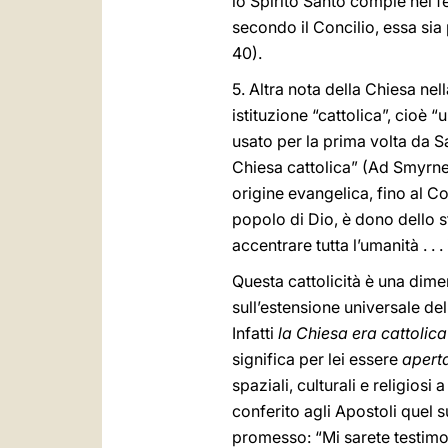
lo Spirito Santo compie nei fe
secondo il Concilio, essa sia
40).
5. Altra nota della Chiesa nel
istituzione “cattolica”, cioè 
usato per la prima volta da Sa
Chiesa cattolica” (Ad Smyrneos
origine evangelica, fino al Con
popolo di Dio, è dono dello 
accentrare tutta l’umanità . . .
Questa cattolicità è una dime
sull’estensione universale del
Infatti
la Chiesa era cattolica
significa per lei essere
aperta
spaziali, culturali e religios
conferito agli Apostoli quel 
promesso: “Mi sarete testimoni