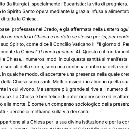
lto (la liturgia), specialmente l’Eucaristia; la vita di preghiera
 lo Spirito Santo opera mediante la grazia infusa e alimentata
di tutta la Chiesa.
base, professata nel Credo, e già affermata nella
Lettera agli
sto ha amato la Chiesa e ha dato se stesso per lei, per rend
suo Spirito, come dice il Concilio Vaticano II: “Il giorno di Pe
amente la Chiesa” (
Lumen gentium
, 4). Questo è il fondame
lla Chiesa. I numerosi modi in cui questa santità si manifesta ne
i e sociali della storia, sono una continua conferma della ver
 in qualche modo, di accertare una presenza nella quale credi
della Chiesa sono santi. Molti possiedono almeno quella
san
ante in cui vivono. Ma sempre più grande si rivela il numero d
eroico
. La Chiesa è ben felice di poter riconoscere ed esaltare t
fino alla morte. È come un compenso sociologico della presen
utti - perché ci mettiamo sulla via dei santi.
ppartiene alla Chiesa per la sua divina istituzione e per la co