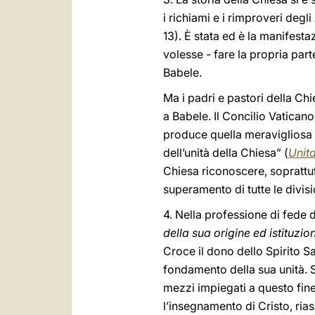
i richiami e i rimproveri degl
13). È stata ed è la manifest
volesse - fare la propria par
Babele.
Ma i padri e pastori della Ch
a Babele. Il Concilio Vaticano
produce quella meravigliosa c
dell’unità della Chiesa” (
Unita
Chiesa riconoscere, soprattutt
superamento di tutte le divisi
4. Nella professione di fede 
della sua origine ed istituzio
Croce il dono dello Spirito San
fondamento della sua unità. Sa
mezzi impiegati a questo fine
l’insegnamento di Cristo, ria