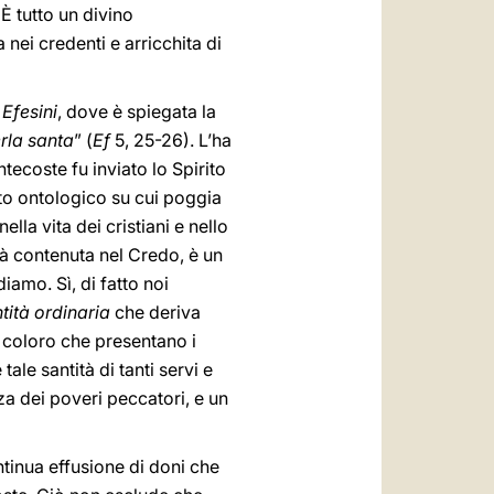
. È tutto un divino
 nei credenti e arricchita di
 Efesini
, dove è spiegata la
erla santa
” (
Ef
5, 25-26). L’ha
ntecoste fu inviato lo Spirito
nto ontologico su cui poggia
lla vita dei cristiani e nello
ità contenuta nel Credo, è un
amo. Sì, di fatto noi
tità ordinaria
che deriva
i coloro che presentano i
ale santità di tanti servi e
za dei poveri peccatori, e un
ntinua effusione di doni che