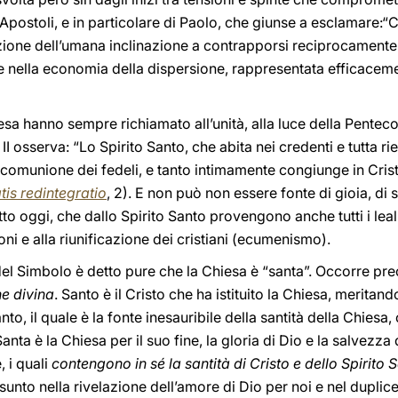
i Apostoli, e in particolare di Paolo, che giunse a esclamare:“C
azione dell’umana inclinazione a contrapporsi reciprocamente
te nella economia della dispersione, rappresentata efficaceme
iesa hanno sempre richiamato all’unità, alla luce della Pentec
 II osserva: “Lo Spirito Santo, che abita nei credenti e tutta r
omunione dei fedeli, e tanto intimamente congiunge in Cristo
tis redintegratio
, 2). E non può non essere fonte di gioia, di
o oggi, che dallo Spirito Santo provengono anche tutti i leali
oni e alla riunificazione dei cristiani (ecumenismo).
del Simbolo è detto pure che la Chiesa è “santa”. Occorre pre
ne divina
. Santo è il Cristo che ha istituito la Chiesa, meritand
to, il quale è la fonte inesauribile della santità della Chiesa,
nta è la Chiesa per il suo fine, la gloria di Dio e la salvezza 
, i quali
contengono in sé la santità di Cristo e dello Spirito 
ssunto nella rivelazione dell’amore di Dio per noi e nel dupl