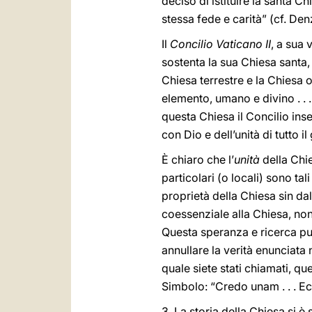
deciso di istituire la santa Ch
stessa fede e carità” (cf. Den
Il
Concilio Vaticano II
, a sua 
sostenta la sua Chiesa santa, 
Chiesa terrestre e la Chiesa 
elemento, umano e divino . . 
questa Chiesa il Concilio in
con Dio e dell’unità di tutto i
È chiaro che l’
unità
della Chi
particolari (o locali) sono t
proprietà della Chiesa sin dal
coessenziale alla Chiesa, non
Questa speranza e ricerca può
annullare la verità enunciata 
quale siete stati chiamati, qu
Simbolo: “Credo unam . . . Ec
3. La storia della Chiesa si è