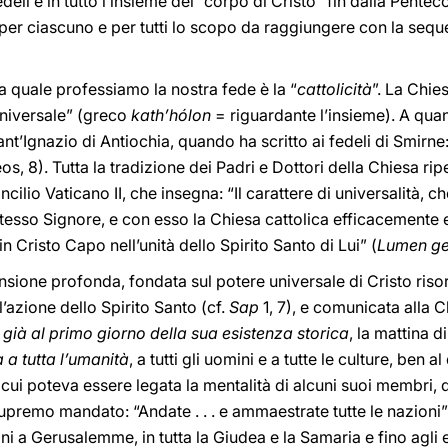
deli e in tutto l’insieme del “corpo di Cristo” fin dalla Pente
 per ciascuno e per tutti lo scopo da raggiungere con la seque
la quale professiamo la nostra fede è la “
cattolicità
”. La Chies
“universale” (greco
kath’hólon
= riguardante l’insieme). A quant
nt’Ignazio di Antiochia, quando ha scritto ai fedeli di Smirne:
, 8). Tutta la tradizione dei Padri e Dottori della Chiesa rip
cilio Vaticano II, che insegna: “Il carattere di universalità, c
stesso Signore, e con esso la Chiesa cattolica efficacemente
 in Cristo Capo nell’unità dello Spirito Santo di Lui” (
Lumen ge
nsione profonda, fondata sul potere universale di Cristo risor
l’azione dello Spirito Santo (cf.
Sap
1, 7), e comunicata alla C
 già al primo giorno della sua esistenza storica
, la mattina d
 a tutta l’umanità
, a tutti gli uomini e a tutte le culture, ben al d
i a cui poteva essere legata la mentalità di alcuni suoi membri,
supremo mandato: “Andate . . . e ammaestrate tutte le nazioni”
 a Gerusalemme, in tutta la Giudea e la Samaria e fino agli es