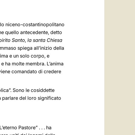
العربيّة
中文
olo niceno-costantinopolitano
LATINE
e quello antecedente, detto
irito Santo, la santa Chiesa
mmaso spiega all’inizio della
ima e un solo corpo, e
o, e ha molte membra. L’anima
i viene comandato di credere
lica”. Sono le cosiddette
parlare del loro significato
’eterno Pastore” . . . ha