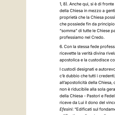
1, 8). Anche qui, si è di fron
della Chiesa in mezzo a genti a
proprietà che la Chiesa possie
che possiede fin da principio
“somma” di tutte le Chiese pa
professiamo nel Credo.
6. Con la stessa fede profess
ricevette la verità divina riv
apostolica e la custodisce co
I custodi designati e autorevo
c’è dubbio che tutti i credenti
all’apostolicità della Chiesa,
non è riducibile alla sola ger
della Chiesa - Pastori e Fede
riceve da Lui il dono del vin
Efesini
: “Edificati sul fondam