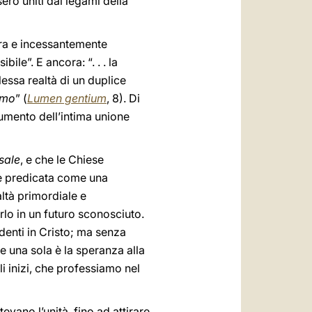
sero uniti dai legami della
erra e incessantemente
ile”. E ancora: “. . . la
lessa realtà di un duplice
amo
” (
Lumen gentium
, 8). Di
umento dell’intima unione
sale
, e che le Chiese
a e predicata come una
altà primordiale e
rlo in un futuro sconosciuto.
denti in Cristo; ma senza
e una sola è la speranza alla
li inizi, che professiamo nel
evano l’unità, fino ad attirare