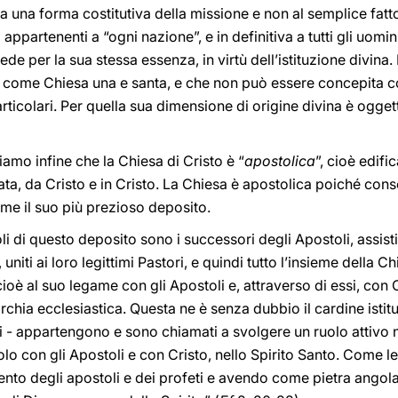
te a una forma costitutiva della missione e non al semplice fat
ppartenenti a “ogni nazione”, e in definitiva a tutti gli uomini.
de per la sua stessa essenza, in virtù dell’istituzione divina.
 come Chiesa una e santa, e che non può essere concepita com
rticolari. Per quella sua dimensione di origine divina è ogget
iamo infine che la Chiesa di Cristo è “
apostolica
”, cioè edifi
elata, da Cristo e in Cristo. La Chiesa è apostolica poiché con
me il suo più prezioso deposito.
li di questo deposito sono i successori degli Apostoli, assisti
, uniti ai loro legittimi Pastori, e quindi tutto l’insieme della 
 cioè al suo legame con gli Apostoli e, attraverso di essi, con
archia ecclesiastica. Questa ne è senza dubbio il cardine istit
li - appartengono e sono chiamati a svolgere un ruolo attivo 
colo con gli Apostoli e con Cristo, nello Spirito Santo. Come 
ento degli apostoli e dei profeti e avendo come pietra angolar