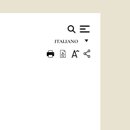
ITALIANO
FRANÇAIS
ENGLISH
ITALIANO
PORTUGUÊS
ESPAÑOL
DEUTSCH
POLSKI