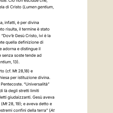
coste. Ciò non esclude che,
la di Cristo (
Lumen gentium
,
a, infatti, è per divina
o risulta, il termine è stato
 “Dov’è Gesù Cristo, ivi è la
ete quella definizione di
he adorna e distingue il
 e senza soste tende ad
ntium
, 13).
to (cf. Mt 28,18) e
hiesa per istituzione divina.
i Pentecoste. “Universalità”
i là degli stretti limiti
 detti giudaizzanti. Gesù aveva
 (
Mt
28, 19); e aveva detto e
tremi confini della terra” (
At