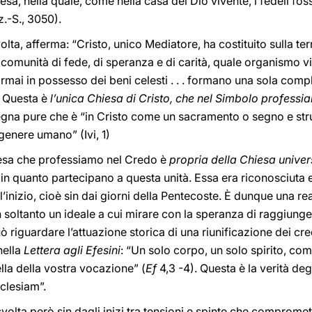
iesa, nella quale, come nella casa del Dio vivente, i fedeli fos
z.-S., 3050).
volta, afferma: “Cristo, unico Mediatore, ha costituito sulla t
comunità di fede, di speranza e di carità, quale organismo visib
ormai in possesso dei beni celesti . . . formano una sola comp
. Questa è
l’unica Chiesa di Cristo, che nel Simbolo professi
segna pure che è “in Cristo come un sacramento o segno e str
l genere umano” (Ivi, 1)
esa che professiamo nel Credo è
propria della Chiesa univer
ali in quanto partecipano a questa unità. Essa era riconosciut
l’inizio, cioè sin dai giorni della Pentecoste. È dunque una re
 soltanto un ideale a cui mirare con la speranza di raggiunge
 riguardare l’attuazione storica di una riunificazione dei cre
nella
Lettera agli Efesini
: “Un solo corpo, un solo spirito, com
ella della vostra vocazione” (
Ef
4,3 -4). Questa è la verità deg
clesiam”.
 svolta però sin dagli inizi tra tensioni e spinte che compromett