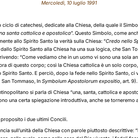
Mercoledì, 10 luglio 1991
iclo di catechesi, dedicate alla Chiesa, della quale il Simb
na santa cattolica e apostolica
”. Questo Simbolo, come anch
mente allo Spirito Santo la verità sulla Chiesa: “
Credo nello Sp
dallo Spirito Santo alla Chiesa ha una sua logica, che San To
crivendo: “Come vediamo che in un uomo vi sono una sola an
bra di questo corpo; così la Chiesa cattolica è un solo corp
o Spirito Santo. E perciò, dopo la fede nello Spirito Santo, c
cf. San Tommaso, In
Symbolum Apostolorum expositio
, art. 9).
inopolitano si parla di Chiesa “una, santa, cattolica e aposto
ono una certa spiegazione introduttiva, anche se torneremo a 
roposito i due ultimi Concili.
ncia sull’unità della Chiesa con parole piuttosto descrittive: “L