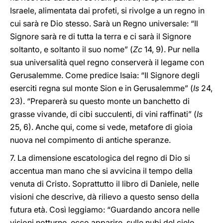
Israele, alimentata dai profeti, si rivolge a un regno in
cui sarà re Dio stesso. Sarà un Regno universale: “Il
Signore sarà re di tutta la terra e ci sarà il Signore
soltanto, e soltanto il suo nome” (
Zc
14, 9). Pur nella
sua universalità quel regno conserverà il legame con
Gerusalemme. Come predice Isaia: “Il Signore degli
eserciti regna sul monte Sion e in Gerusalemme” (
Is
24,
23). “Preparerà su questo monte un banchetto di
grasse vivande, di cibi succulenti, di vini raffinati” (
Is
25, 6). Anche qui, come si vede, metafore di gioia
nuova nel compimento di antiche speranze.
7. La dimensione escatologica del regno di Dio si
accentua man mano che si avvicina il tempo della
venuta di Cristo. Soprattutto il libro di Daniele, nelle
visioni che descrive, dà rilievo a questo senso della
futura età. Così leggiamo: “Guardando ancora nelle
visioni notturne, ecco apparire, sulle nubi del cielo,