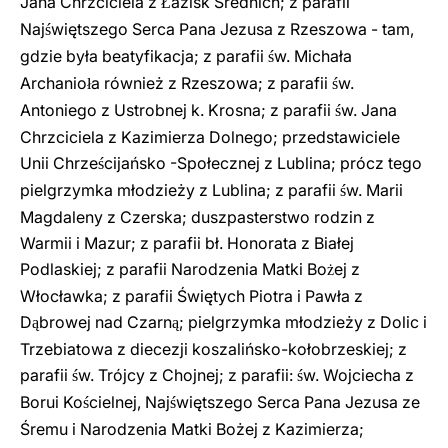
Jana Chrzciciela z
azisk Średnich; z parafii
Ł
Naj
więtszego Serca Pana Jezusa z Rzeszowa - tam,
ś
gdzie była beatyfikacja; z parafii
w. Michała
ś
Archanio
a również z Rzeszowa; z parafii
w.
ł
ś
Antoniego z Ustrobnej k. Krosna; z parafii
w. Jana
ś
Chrzciciela z Kazimierza Dolnego; przedstawiciele
Unii Chrze
cijańsko
-Społecznej z Lublina; prócz tego
ś
pielgrzymka młodzieży z Lublina; z parafii
w. Marii
ś
Magdaleny z Czerska; duszpasterstwo rodzin z
Warmii i Mazur; z parafii bł. Honorata z Białej
Podlaskiej; z parafii Narodzenia Matki Bo
ej z
ż
Włocławka; z parafii Świętych Piotra i Pawła z
D
browej nad Czarn
; pielgrzymka młodzieży z Dolic i
ą
ą
Trzebiatowa z diecezji koszalińsko-kołobrzeskiej; z
parafii
w. Trójcy z Chojnej; z parafii:
w. Wojciecha z
ś
ś
Borui Ko
cielnej, Naj
więtszego Serca Pana Jezusa ze
ś
ś
Śremu i Narodzenia Matki Bożej z Kazimierza;