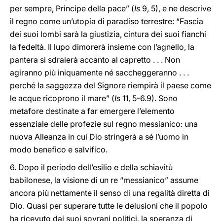
per sempre, Principe della pace” (
Is
9, 5), e ne descrive
il regno come un’utopia di paradiso terrestre: “Fascia
dei suoi lombi sarà la giustizia, cintura dei suoi fianchi
la fedeltà. Il lupo dimorerà insieme con l’agnello, la
pantera si sdraierà accanto al capretto . . . Non
agiranno più iniquamente né saccheggeranno . . .
perché la saggezza del Signore riempirà il paese come
le acque ricoprono il mare” (
Is
11, 5-6.9). Sono
metafore destinate a far emergere l’elemento
essenziale delle profezie sul regno messianico: una
nuova Alleanza in cui Dio stringerà a sé l’uomo in
modo benefico e salvifico.
6. Dopo il periodo dell’esilio e della schiavitù
babilonese, la visione di un re “messianico” assume
ancora più nettamente il senso di una regalità diretta di
Dio. Quasi per superare tutte le delusioni che il popolo
ha ricevuto dai suoi sovrani politici, la speranza di