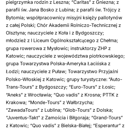
pielgrzymka rodzin z Leszna; “Caritas” z Gniezna; z
parafii
w. Jana Bosko z Lubina; z parafii
w. Trójcy z
ś
ś
Bytomia; współpracownicy misyjni księży pallotynów
z całej Polski; Chór Akademii Rolniczo-Technicznej z
Olsztyna; nauczyciele z Koła i z Bydgoszczy;
młodzież z I Liceum Ogólnokształc
cego z Chełma;
ą
grupa rowerowa z Mysłowic; instruktorzy ZHP z
Katowic; nauczyciele z województwa piotrkowskiego;
grupa Towarzystwa Polska-Ameryka
aci
ska z
Ł
ń
odzi; nauczyciele z Puław; Towarzystwo Przyja
ni
Ł
ź
Polsko-Włoskiej z Katowic; grupy turystyczne: “Auto-
Trans-Tours” z
Bydgoszczy; “Euro-Tours” z
osic;
Ł
“Aneks” z Wrocławia; “Quo vadis” z Krosna; PTTK z
Krakowa; “Monde-Tours” z Wałbrzycha;
“ZawadaTours” z Lublina; “Glob-Tours” z Dolska;
“Juventus-Takt” z Zamo
cia i Biłgoraja; “Grand-Tours”
ś
z Katowic; “Quo vadis” z Bielska-Białej; “Esperantur” z