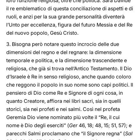
loro funzione religiosa, oltre che politica. Sarà Davide
il re emblematico di questa conciliazione di aspetti e di
ruoli, e anzi per la sua grande personalità diventerà
l’Unto per eccellenza, figura del futuro Messia e del Re
del nuovo popolo, Gesù Cristo.
3. Bisogna però notare questo incrocio delle due
dimensioni del regno e del regnare: la dimensione
temporale e politica, e la dimensione trascendente e
religiosa, che già si trova nell’Antico Testamento. Il Dio
d’Israele è Re in senso religioso, anche quando coloro
che reggono il popolo in suo nome sono capi politici. Il
pensiero di Dio come Re e Signore di ogni cosa, in
quanto Creatore, affiora nei libri sacri, sia in quelli
storici, sia nei profeti e nei salmi. Così nel profeta
Geremia Dio viene nominato più volte il “Re, il cui
nome è Dio degli eserciti” (
Ger
46, 18; 48, 15; 51, 57); e
parecchi Salmi proclamano che “il Signore regna” (
Sal