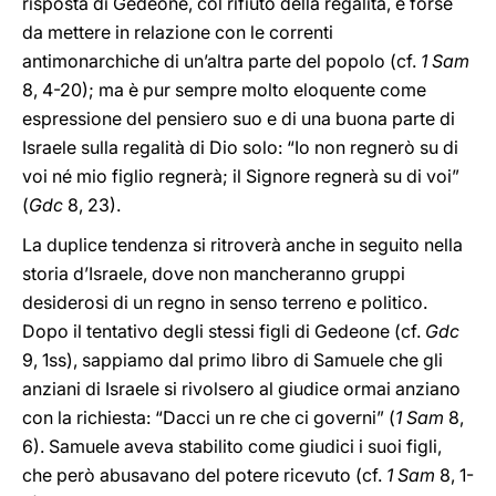
risposta di Gedeone, col rifiuto della regalità, è forse
da mettere in relazione con le correnti
antimonarchiche di un’altra parte del popolo (cf.
1 Sam
8, 4-20); ma è pur sempre molto eloquente come
espressione del pensiero suo e di una buona parte di
Israele sulla regalità di Dio solo: “Io non regnerò su di
voi né mio figlio regnerà; il Signore regnerà su di voi”
(
Gdc
8, 23).
La duplice tendenza si ritroverà anche in seguito nella
storia d’Israele, dove non mancheranno gruppi
desiderosi di un regno in senso terreno e politico.
Dopo il tentativo degli stessi figli di Gedeone (cf.
Gdc
9, 1ss), sappiamo dal primo libro di Samuele che gli
anziani di Israele si rivolsero al giudice ormai anziano
con la richiesta: “Dacci un re che ci governi” (
1 Sam
8,
6). Samuele aveva stabilito come giudici i suoi figli,
che però abusavano del potere ricevuto (cf.
1 Sam
8, 1-