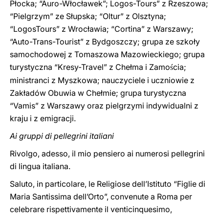
Płocka; “Auro-Włocławek”; Logos-Tours” z Rzeszowa;
“Pielgrzym” ze Słupska; “Oltur” z Olsztyna;
“LogosTours” z Wrocławia; “Cortina” z Warszawy;
“Auto-Trans-Tourist” z Bydgoszczy; grupa ze szkoły
samochodowej z Tomaszowa Mazowieckiego; grupa
turystyczna “Kresy-Travel” z Chełma i Zamo
cia;
ś
ministranci z Myszkowa; nauczyciele i uczniowie z
Zakładów Obuwia w Chełmie; grupa turystyczna
“Vamis” z Warszawy oraz pielgrzymi indywidualni z
kraju i z emigracji.
Ai gruppi di pellegrini italiani
Rivolgo, adesso, il mio pensiero ai numerosi pellegrini
di lingua italiana.
Saluto, in particolare, le Religiose dell’Istituto “Figlie di
Maria Santissima dell’Orto”, convenute a Roma per
celebrare rispettivamente il venticinquesimo,