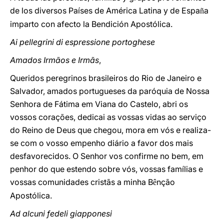
de los diversos Países de América Latina y de Espa
a
ñ
imparto con afecto la Bendición Apostólica
.
Ai pellegrini di espressione portoghese
Amados Irmãos e Irmãs
,
Queridos peregrinos brasileiros do Rio de Janeiro e
Salvador, amados portugueses da paróquia de Nossa
Senhora de Fátima em Viana do Castelo, abri os
vossos corações, dedicai as vossas vidas ao serviço
do Reino de Deus que chegou, mora em vós e realiza-
se com o vosso empenho diário a favor dos mais
desfavorecidos. O Senhor vos confirme no bem, em
penhor do que estendo sobre vós, vossas famílias e
vossas comunidades cristãs a minha B
nção
ê
Apostólica
.
Ad alcuni fedeli giapponesi