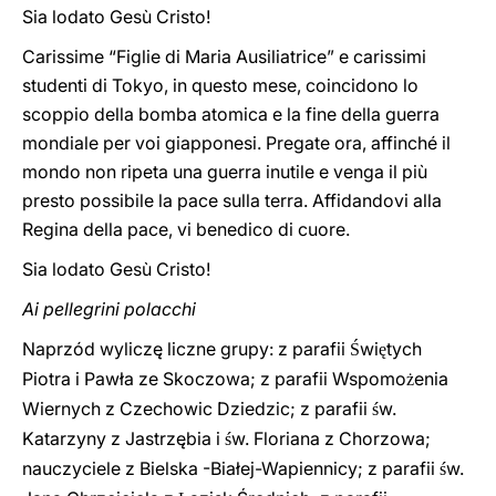
Sia lodato Gesù Cristo!
Carissime “Figlie di Maria Ausiliatrice” e carissimi
studenti di Tokyo, in questo mese, coincidono lo
scoppio della bomba atomica e la fine della guerra
mondiale per voi giapponesi. Pregate ora, affinché il
mondo non ripeta una guerra inutile e venga il più
presto possibile la pace sulla terra. Affidandovi alla
Regina della pace, vi benedico di cuore.
Sia lodato Gesù Cristo!
Ai pellegrini polacchi
Naprzód wyliczę liczne grupy: z parafii
wi
tych
Ś
ę
Piotra i Pawła ze Skoczowa; z parafii Wspomo
enia
ż
Wiernych z Czechowic
Dziedzic; z parafii
w.
ś
Katarzyny z Jastrzębia i
w. Floriana z Chorzowa;
ś
nauczyciele z Bielska
-Białej-Wapiennicy; z parafii
w.
ś