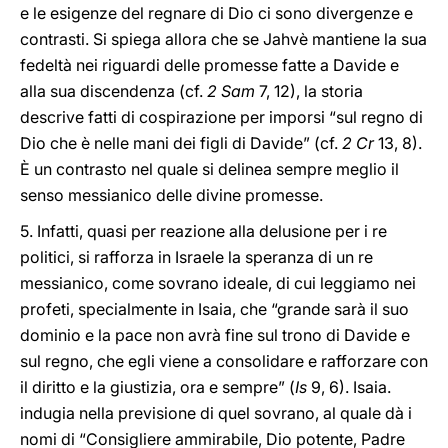
e le esigenze del regnare di Dio ci sono divergenze e
contrasti. Si spiega allora che se Jahvè mantiene la sua
fedeltà nei riguardi delle promesse fatte a Davide e
alla sua discendenza (cf.
2 Sam
7, 12), la storia
descrive fatti di cospirazione per imporsi “sul regno di
Dio che è nelle mani dei figli di Davide” (cf.
2 Cr
13, 8).
È un contrasto nel quale si delinea sempre meglio il
senso messianico delle divine promesse.
5. Infatti, quasi per reazione alla delusione per i re
politici, si rafforza in Israele la speranza di un re
messianico, come sovrano ideale, di cui leggiamo nei
profeti, specialmente in Isaia, che “grande sarà il suo
dominio e la pace non avrà fine sul trono di Davide e
sul regno, che egli viene a consolidare e rafforzare con
il diritto e la giustizia, ora e sempre” (
Is
9, 6). Isaia.
indugia nella previsione di quel sovrano, al quale dà i
nomi di “Consigliere ammirabile, Dio potente, Padre