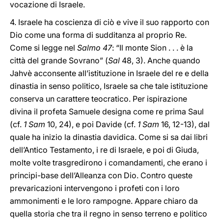
vocazione di Israele.
4. Israele ha coscienza di ciò e vive il suo rapporto con
Dio come una forma di sudditanza al proprio Re.
Come si legge nel
Salmo 47
: “Il monte Sion . . . è la
città del grande Sovrano” (
Sal
48, 3). Anche quando
Jahvè acconsente all’istituzione in Israele del re e della
dinastia in senso politico, Israele sa che tale istituzione
conserva un carattere teocratico. Per ispirazione
divina il profeta Samuele designa come re prima Saul
(cf.
1 Sam
10, 24), e poi Davide (cf.
1 Sam
16, 12-13), dal
quale ha inizio la dinastia davidica. Come si sa dai libri
dell’Antico Testamento, i re di Israele, e poi di Giuda,
molte volte trasgredirono i comandamenti, che erano i
principi-base dell’Alleanza con Dio. Contro queste
prevaricazioni intervengono i profeti con i loro
ammonimenti e le loro rampogne. Appare chiaro da
quella storia che tra il regno in senso terreno e politico