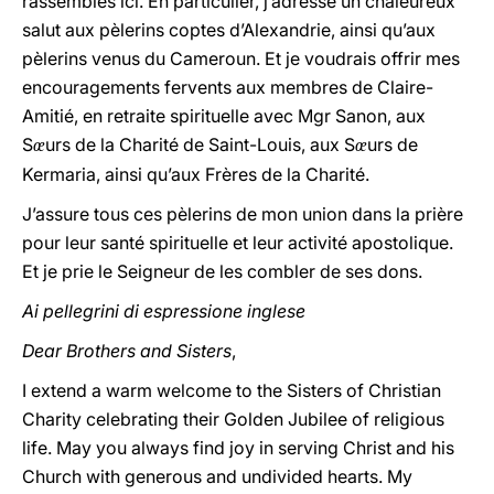
rassemblés ici. En particulier, j’adresse un chaleureux
salut aux pèlerins coptes d’Alexandrie, ainsi qu’aux
pèlerins venus du Cameroun. Et je voudrais offrir mes
encouragements fervents aux membres de Claire-
Amitié, en retraite spirituelle avec Mgr Sanon, aux
S
urs de la Charité de Saint-Louis, aux S
urs de
œ
œ
Kermaria, ainsi qu’aux Frères de la Charité.
J’assure tous ces pèlerins de mon union dans la prière
pour leur santé spirituelle et leur activité apostolique.
Et je prie le Seigneur de les combler de ses dons.
Ai pellegrini di espressione inglese
Dear Brothers and Sisters
,
I extend a warm welcome to the Sisters of Christian
Charity celebrating their Golden Jubilee of religious
life. May you always find joy in serving Christ and his
Church with generous and undivided hearts. My