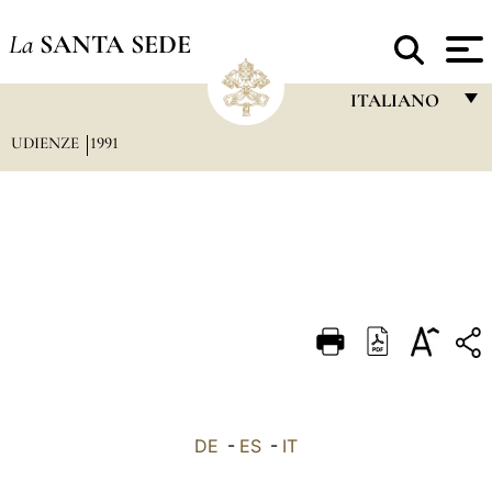
La
SANTA SEDE
ITALIANO
UDIENZE
1991
FRANÇAIS
ENGLISH
ITALIANO
PORTUGUÊS
ESPAÑOL
DEUTSCH
POLSKI
العربيّة
DE
-
ES
-
IT
中文