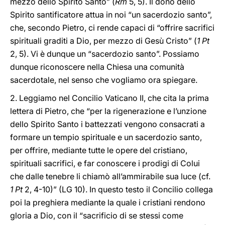
mezzo dello Spirito Santo” (
Rm
5, 5). Il dono dello
Spirito santificatore attua in noi “un sacerdozio santo”,
che, secondo Pietro, ci rende capaci di “offrire sacrifici
spirituali graditi a Dio, per mezzo di Gesù Cristo” (
1 Pt
2, 5). Vi è dunque un “sacerdozio santo”. Possiamo
dunque riconoscere nella Chiesa una comunità
sacerdotale, nel senso che vogliamo ora spiegare.
2. Leggiamo nel Concilio Vaticano II, che cita la prima
lettera di Pietro, che “per la rigenerazione e l’unzione
dello Spirito Santo i battezzati vengono consacrati a
formare un tempio spirituale e un sacerdozio santo,
per offrire, mediante tutte le opere del cristiano,
spirituali sacrifici, e far conoscere i prodigi di Colui
che dalle tenebre li chiamò all’ammirabile sua luce (cf.
1 Pt
2, 4-10)” (LG 10). In questo testo il Concilio collega
poi la preghiera mediante la quale i cristiani rendono
gloria a Dio, con il “sacrificio di se stessi come