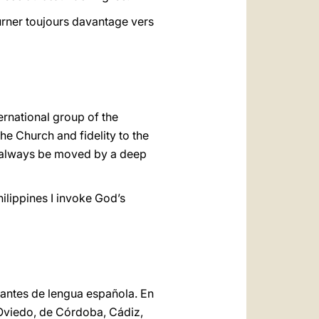
rner toujours davantage vers
ternational group of the
he Church and fidelity to the
u always be moved by a deep
ilippines I invoke God’s
tantes de lengua española. En
 Oviedo, de Córdoba, Cádiz,