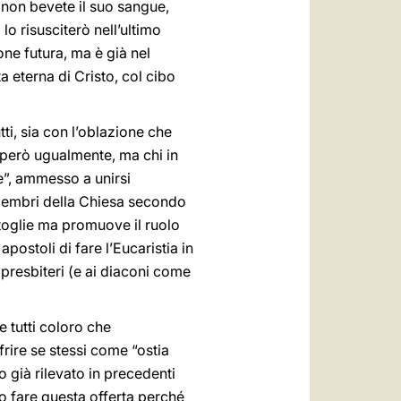
 e non bevete il suo sangue,
lo risusciterò nell’ultimo
one futura, ma è già nel
ta eterna di Cristo, col cibo
ti, sia con l’oblazione che
 però ugualmente, ma chi in
e”, ammesso a unirsi
 membri della Chiesa secondo
 toglie ma promuove il ruolo
ostoli di fare l’Eucaristia in
 presbiteri (e ai diaconi come
 tutti coloro che
rire se stessi come “ostia
o già rilevato in precedenti
ono fare questa offerta perché