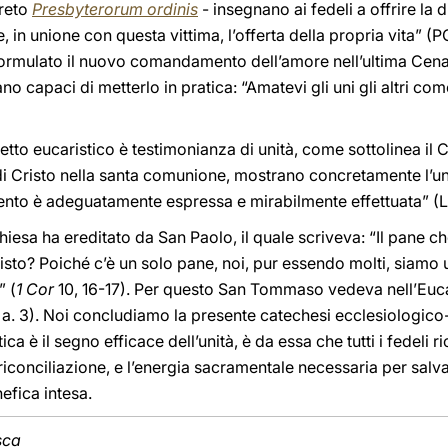
creto
Presbyterorum ordinis
- insegnano ai fedeli a offrire la 
e, in unione con questa vittima, l’offerta della propria vita” 
 formulato il nuovo comandamento dell’amore nell’ultima Cena
o capaci di metterlo in pratica: “Amatevi gli uni gli altri come
etto eucaristico è testimonianza di unità, come sottolinea il 
di Cristo nella santa comunione, mostrano concretamente l’un
to è adeguatamente espressa e mirabilmente effettuata” (LG
Chiesa ha ereditato da San Paolo, il quale scriveva: “Il pane 
sto? Poiché c’è un solo pane, noi, pur essendo molti, siamo un 
” (
1 Cor
10, 16-17). Per questo San Tommaso vedeva nell’Eucar
2, a. 3). Noi concludiamo la presente catechesi ecclesiologico-
ca è il segno efficace dell’unità, è da essa che tutti i fedel
iconciliazione, e l’energia sacramentale necessaria per salv
nefica intesa.
esca