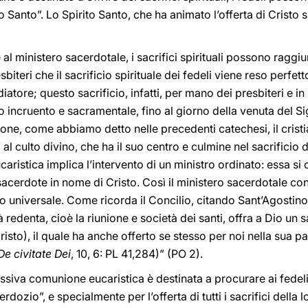
to Santo”. Lo Spirito Santo, che ha animato l’offerta di Cristo s
 al ministero sacerdotale, i sacrifici spirituali possono raggi
sbiteri che il sacrificio spirituale dei fedeli viene reso perfet
diatore; questo sacrificio, infatti, per mano dei presbiteri e in
o incruento e sacramentale, fino al giorno della venuta del Sig
ne, come abbiamo detto nelle precedenti catechesi, il cristi
 al culto divino, che ha il suo centro e culmine nel sacrificio 
ucaristica implica l’intervento di un ministro ordinato: essa si
cerdote in nome di Cristo. Così il ministero sacerdotale con
 universale. Come ricorda il Concilio, citando Sant’Agostino, 
 redenta, cioè la riunione e società dei santi, offra a Dio un s
sto), il quale ha anche offerto se stesso per noi nella sua pa
De civitate Dei
, 10, 6: PL 41,284)” (PO 2).
essiva comunione eucaristica è destinata a procurare ai fedeli 
rdozio”, e specialmente per l’offerta di tutti i sacrifici della 