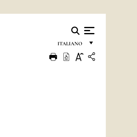
ITALIANO
FRANÇAIS
ENGLISH
ITALIANO
PORTUGUÊS
ESPAÑOL
DEUTSCH
POLSKI