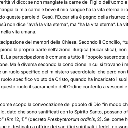
in verità vi dico: se non mangiate la carne del Figlio dell’uomo
 mangia la mia carne e beve il mio sangue ha la vita eterna e io 
o queste parole di Gesù, l’Eucaristia è pegno della risurrezi
sù non dice “avrà la vita eterna”, ma “ha la vita eterna”. La vi
 nella vita umana.
rtecipazione dei membri della Chiesa. Secondo il Concilio, “tut
ono la propria parte nell’azione liturgica (eucaristica), non
11). La partecipazione è comune a tutto il “popolo sacerdotal
ione. Ma è diversa secondo la condizione in cui si trovano i
’è un ruolo specifico del ministero sacerdotale, che però non
uolo specifico voluto da Cristo, quando ha incaricato i suoi ap
r questo ruolo il sacramento dell’Ordine conferito a vescovi e
ha come scopo la convocazione del popolo di Dio “in modo che
 dato che sono santificati con lo Spirito Santo, possano off
o” (
Rm
12, 1)” (decreto
Presbyterorum ordinis
, 2). Se, come h
e è destinato a offrire dei sacrifici spirituali, i fedeli poss