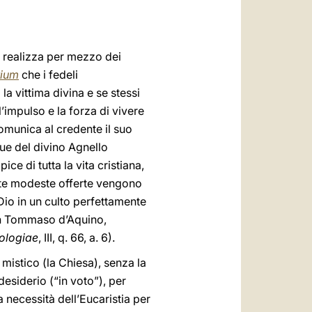
العربيّة
中文
i realizza per mezzo dei
LATINE
tium
che i fedeli
 la vittima divina e se stessi
l’impulso e la forza di vivere
comunica al credente il suo
gue del divino Agnello
pice di tutta la vita cristiana,
este modeste offerte vengono
 Dio in un culto perfettamente
an Tommaso d’Aquino,
ologiae
, III, q. 66, a. 6).
 mistico (la Chiesa), senza la
desiderio (“in voto”), per
la necessità dell’Eucaristia per