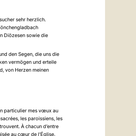
ucher sehr herzlich.
 Mönchengladbach
n Diözesen sowie die
 und den Segen, die uns die
nken vermögen und erteile
ind, von Herzen meinen
 en particulier mes vœux au
acrées, les paroissiens, les
retrouvent. À chacun d’entre
uisée au cœur de l’Église.