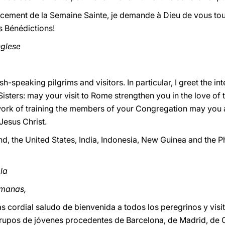
ement de la Semaine Sainte, je demande à Dieu de vous tou
s Bénédictions!
inglese
sh-speaking pilgrims and visitors. In particular, I greet the in
isters: may your visit to Rome strengthen you in the love of t
e work of training the members of your Congregation may yo
Jesus Christ.
d, the United States, India, Indonesia, New Guinea and the Ph
ola
rmanas,
 cordial saludo de bienvenida a todos los peregrinos y visi
 grupos de jóvenes procedentes de Barcelona, de Madrid, de