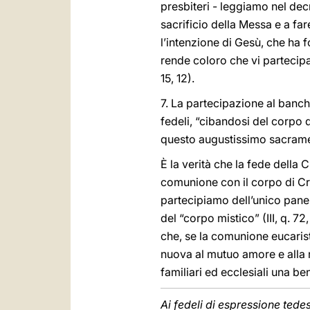
presbiteri - leggiamo nel de
sacrificio della Messa e a far
l’intenzione di Gesù, che ha
rende coloro che vi partecipan
15, 12).
7. La partecipazione al banch
fedeli, “cibandosi del corpo 
questo augustissimo sacramen
È la verità che la fede della 
comunione con il corpo di Cri
partecipiamo dell’unico pane
del “corpo mistico” (III, q. 7
che, se la comunione eucaristi
nuova al mutuo amore e alla r
familiari ed ecclesiali una be
Ai fedeli di espressione ted