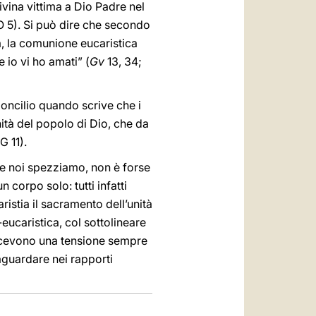
divina vittima a Dio Padre nel
(PO 5). Si può dire che secondo
, la comunione eucaristica
 io vi ho amati” (
Gv
13, 34;
Concilio quando scrive che i
ità del popolo di Dio, che da
 11).
che noi spezziamo, non è forse
corpo solo: tutti infatti
istia il sacramento dell’unità
eucaristica, col sottolineare
i ricevono una tensione sempre
aguardare nei rapporti