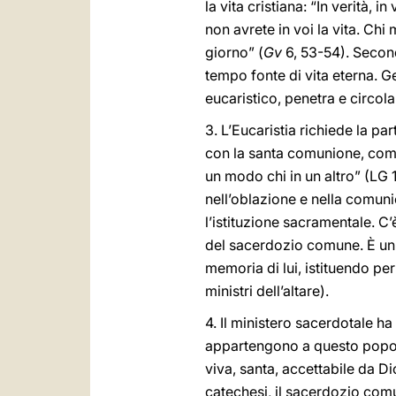
la vita cristiana: “In verità, 
non avrete in voi la vita. Chi
giorno” (
Gv
6, 53-54). Second
tempo fonte di vita eterna. Ge
eucaristico, penetra e circola
3. L’Eucaristia richiede la pa
con la santa comunione, compi
un modo chi in un altro” (LG 
nell’oblazione e nella comun
l’istituzione sacramentale. C
del sacerdozio comune. È un r
memoria di lui, istituendo pe
ministri dell’altare).
4. Il ministero sacerdotale 
appartengono a questo popolo,
viva, santa, accettabile da Di
catechesi, il sacerdozio comun