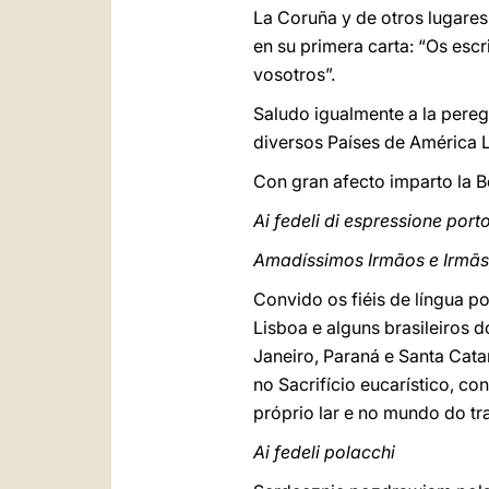
La Coruña y de otros lugares
en su primera carta: “Os esc
vosotros”.
Saludo igualmente a la pereg
diversos Países de América L
Con gran afecto imparto la 
Ai fedeli di espressione por
Amadíssimos Irmãos e Irmãs
Convido os fiéis de língua 
Lisboa e alguns brasileiros d
Janeiro, Paraná e Santa Cata
no Sacrifício eucarístico, c
próprio lar e no mundo do t
Ai fedeli polacchi