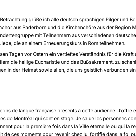
etrachtung grüße ich alle deutsch sprachigen Pilger und Bes
mchor aus Paderborn und die Kirchenchöre aus der Region
ndertengruppe mit Teilnehmern aus verschiedenen deutsche
Liebe, die an einem Erneuerungskurs in Rom teilnehmen.
sen Tagen vor Ostern ein vertieftes Verständnis für die Kraft
llem die heilige Eucharistie und das Bußsakrament, zu sche
en in der Heimat sowie allen, die uns geistlich verbunden s
erins de langue française présents à cette audience. J’offre
es de Montréal qui sont en stage. Je salue les personnes cons
ennent pour la première fois dans la Ville éternelle ou qui la 
fit de ces moments pour revenir chez lui fortifié dans la foi p