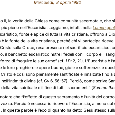
Mercoledì, 8 aprile 1992
no II, la verità della Chiesa come comunità sacerdotale, che s
più pieno nell’Eucaristia. Leggiamo, infatti, nella
Lumen gen
aristico, fonte e apice di tutta la vita cristiana, offrono a Dio
 è la fonte della vita cristiana, perché chi vi partecipa riceve 
i Cristo sulla Croce, resa presente nel sacrificio eucaristico, 
il banchetto eucaristico nutre i fedeli con il corpo e il san
 forza di “seguire le sue orme” (cf.
1 Pt
2, 21). L’Eucaristia è l’a
tte le loro preghiere e opere buone, gioie e sofferenze, e qu
i Cristo e così sono pienamente santificate e innalzate fino a
 nell’intimità divina (cf.
Gv
6, 56-57). Perciò, come scrive S
ella vita spirituale e il fine di tutti i sacramenti” (
Summa the
notare che “l’effetto di questo sacramento è l’unità del corpo
lvezza. Perciò è necessario ricevere l’Eucaristia, almeno col 
g. 2). In queste parole è l’eco di quanto ha detto Gesù stesso sul