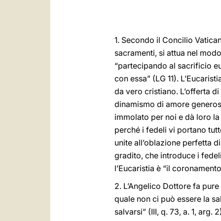
1. Secondo il Concilio Vatica
sacramenti, si attua nel modo 
“partecipando al sacrificio euc
con essa” (LG 11). L’Eucaristia
da vero cristiano. L’offerta d
dinamismo di amore generoso; 
immolato per noi e dà loro la
perché i fedeli vi portano tu
unite all’oblazione perfetta d
gradito, che introduce i fedeli
l’Eucaristia è “il coronamento d
2. L’Angelico Dottore fa pure 
quale non ci può essere la sa
salvarsi” (III, q. 73, a. 1, ar