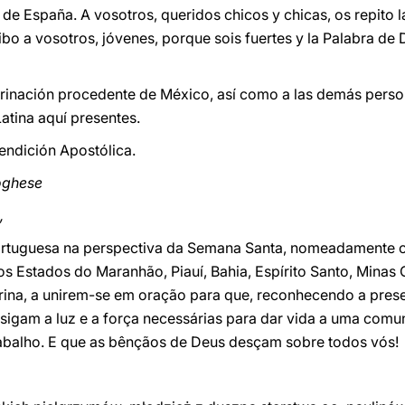
 de España. A vosotros, queridos chicos y chicas, os repito 
ribo a vosotros, jóvenes, porque sois fuertes y la Palabra d
rinación procedente de México, así como a las demás person
atina aquí presentes.
Bendición Apostólica.
toghese
,
portuguesa na perspectiva da Semana Santa, nomeadamente 
os Estados do Maranhão, Piauí, Bahia, Espírito Santo, Minas 
rina, a unirem-se em oração para que, reconhecendo a prese
onsigam a luz e a força necessárias para dar vida a uma com
rabalho. E que as bênçãos de Deus desçam sobre todos vós