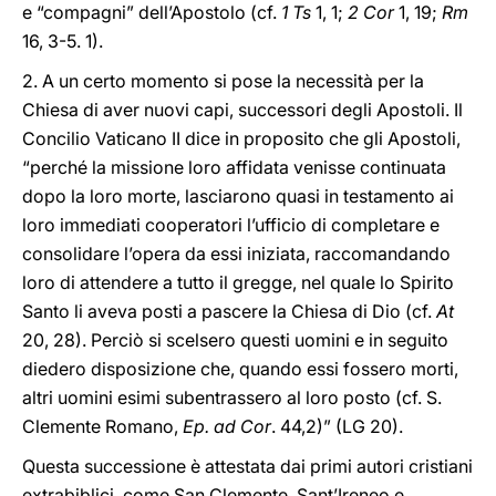
e “compagni” dell’Apostolo (cf.
1 Ts
1, 1;
2 Cor
1, 19;
Rm
16, 3-5. 1).
2. A un certo momento si pose la necessità per la
Chiesa di aver nuovi capi, successori degli Apostoli. Il
Concilio Vaticano II dice in proposito che gli Apostoli,
“perché la missione loro affidata venisse continuata
dopo la loro morte, lasciarono quasi in testamento ai
loro immediati cooperatori l’ufficio di completare e
consolidare l’opera da essi iniziata, raccomandando
loro di attendere a tutto il gregge, nel quale lo Spirito
Santo li aveva posti a pascere la Chiesa di Dio (cf.
At
20, 28). Perciò si scelsero questi uomini e in seguito
diedero disposizione che, quando essi fossero morti,
altri uomini esimi subentrassero al loro posto (cf. S.
Clemente Romano,
Ep. ad Cor
. 44,2)” (LG 20).
Questa successione è attestata dai primi autori cristiani
extrabiblici, come San Clemente, Sant’Ireneo e