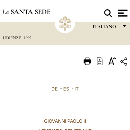
La
SANTA SEDE
ITALIANO
UDIENZE
1992
FRANÇAIS
ENGLISH
ITALIANO
PORTUGUÊS
ESPAÑOL
DE
-
ES
-
IT
DEUTSCH
POLSKI
العربيّة
GIOVANNI PAOLO II
中文