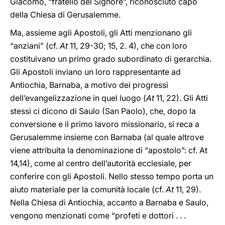
Giacomo, “fratello del Signore”, riconosciuto capo
della Chiesa di Gerusalemme.
Ma, assieme agli Apostoli, gli Atti menzionano gli
“anziani” (cf.
At
11, 29-30; 15, 2. 4), che con loro
costituivano un primo grado subordinato di gerarchia.
Gli Apostoli inviano un loro rappresentante ad
Antiochia, Barnaba, a motivo dei progressi
dell’evangelizzazione in quel luogo (
At
11, 22). Gli Atti
stessi ci dicono di Saulo (San Paolo), che, dopo la
conversione e il primo lavoro missionario, si reca a
Gerusalemme insieme con Barnaba (al quale altrove
viene attribuita la denominazione di “apostolo”: cf. At
14,14), come al centro dell’autorità ecclesiale, per
conferire con gli Apostoli. Nello stesso tempo porta un
aiuto materiale per la comunità locale (cf.
At
11, 29).
Nella Chiesa di Antiochia, accanto a Barnaba e Saulo,
vengono menzionati come “profeti e dottori . . .