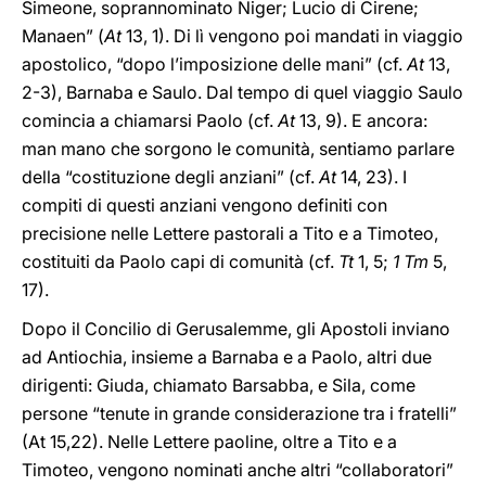
Simeone, soprannominato Niger; Lucio di Cirene;
Manaen” (
At
13, 1). Di lì vengono poi mandati in viaggio
apostolico, “dopo l’imposizione delle mani” (cf.
At
13,
2-3), Barnaba e Saulo. Dal tempo di quel viaggio Saulo
comincia a chiamarsi Paolo (cf.
At
13, 9). E ancora:
man mano che sorgono le comunità, sentiamo parlare
della “costituzione degli anziani” (cf.
At
14, 23). I
compiti di questi anziani vengono definiti con
precisione nelle Lettere pastorali a Tito e a Timoteo,
costituiti da Paolo capi di comunità (cf.
Tt
1, 5;
1 Tm
5,
17).
Dopo il Concilio di Gerusalemme, gli Apostoli inviano
ad Antiochia, insieme a Barnaba e a Paolo, altri due
dirigenti: Giuda, chiamato Barsabba, e Sila, come
persone “tenute in grande considerazione tra i fratelli”
(At 15,22). Nelle Lettere paoline, oltre a Tito e a
Timoteo, vengono nominati anche altri “collaboratori”