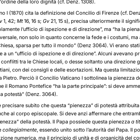
’ordine della loro dignità (cf. Denz. 1308).
ano I (1870) cita la definizione del Concilio di Firenze (cf. D
v
1, 42;
Mt
16, 16 s;
Gv
21, 15 s), precisa ulteriormente il signif
mente l’ufficio di ispezione e di direzione”, ma “ha la pien
iversale, non solo in quanto concerne la fede e i costumi, ma
Chiesa, sparsa per tutto il mondo” (Denz 3064). Vi erano stati d
a un “ufficio di ispezione e di direzione”. Alcuni avevano p
conflitti tra le Chiese locali, o desse soltanto una direzione
istiani, con dei consigli e delle esortazioni. Ma questa limita
 Pietro. Perciò il Concilio Vaticano I sottolinea la pienezza d
 il Romano Pontefice “ha la parte principale”: si deve ammet
a potestà” (Denz. 3064).
 precisare subito che questa “pienezza” di potestà attribuita 
che al corpo episcopale. Si deve anzi affermare che entrambi
pienezza” della potestà. Il Papa possiede questa pienezza
a t
e
collegialmente
, essendo unito sotto l’autorità del Papa. Il p
izione numerica, ma il principio di unità e di organicità del 