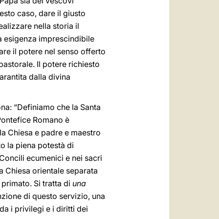
l Papa sia dei vescovi
uesto caso, dare il giusto
lizzare nella storia il
a esigenza imprescindibile
are il potere nel senso offerto
astorale. Il potere richiesto
arantita dalla divina
ona: “Definiamo che la Santa
o Pontefice Romano è
a la Chiesa e padre e maestro
to la piena potestà di
Concili ecumenici e nei sacri
la Chiesa orientale separata
 primato. Si tratta di
una
zione di questo servizio, una
i privilegi e i diritti dei