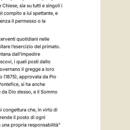
Chiese, sia su tutti e singoli i
l compito a lui spettante, e
senza il permesso o la
terventi quotidiani nelle
itare l’esercizio del primato.
ntana dall’impedire
covi, i quali posti dallo
overnano il gregge a loro
co (1875), approvata da Pio
Pontefice, si ha anche
e da Dio stesso, e il Sommo
 congettura che, in virtù di
rende il posto di ogni
a una propria responsabilità”