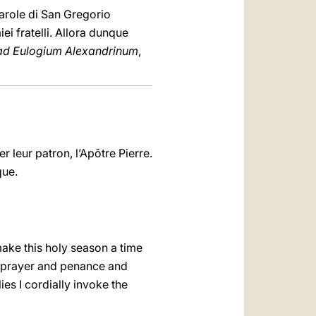
parole di San Gregorio
ei fratelli. Allora dunque
 ad Eulogium Alexandrinum
,
r leur patron, l’Apôtre Pierre.
ique.
ake this holy season a time
in prayer and penance and
es I cordially invoke the