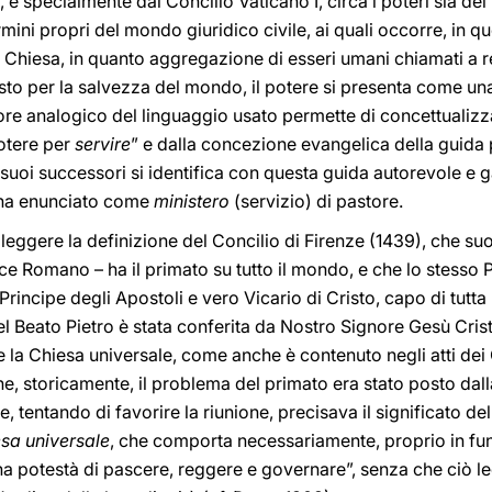
, e specialmente dal Concilio Vaticano I, circa i poteri sia de
ermini propri del mondo giuridico civile, ai quali occorre, in q
 Chiesa, in quanto aggregazione di esseri umani chiamati a rea
to per la salvezza del mondo, il potere si presenta come un
alore analogico del linguaggio usato permette di concettualizz
otere per
servire
” e dalla concezione evangelica della guida p
 suoi successori si identifica con questa guida autorevole e g
 ha enunciato come
ministero
(servizio) di pastore.
eggere la definizione del Concilio di Firenze (1439), che su
ice Romano – ha il primato su tutto il mondo, e che lo stess
Principe degli Apostoli e vero Vicario di Cristo, capo di tutt
ui nel Beato Pietro è stata conferita da Nostro Signore Gesù Cris
la Chiesa universale, come anche è contenuto negli atti dei 
he, storicamente, il problema del primato era stato posto dal
, tentando di favorire la riunione, precisava il significato del
esa universale
, che comporta necessariamente, proprio in fun
na potestà di pascere, reggere e governare”, senza che ciò leda 