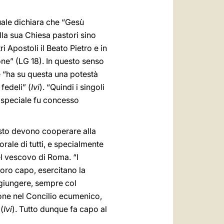
quale dichiara che “Gesù
lla sua Chiesa pastori sino
i Apostoli il Beato Pietro e in
ione” (LG 18). In questo senso
e “ha su questa una potestà
fedeli” (
Ivi
). “Quindi i singoli
o speciale fu concesso
risto devono cooperare alla
rale di tutti, e specialmente
del vescovo di Roma. “I
loro capo, esercitano la
ggiungere, sempre col
sione nel Concilio ecumenico,
(
Ivi
). Tutto dunque fa capo al