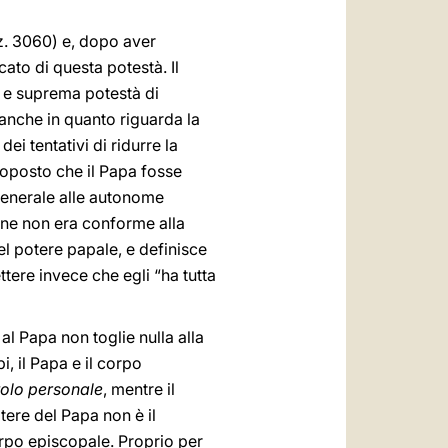
enz. 3060) e, dopo aver
icato di questa potestà. Il
a e suprema potestà di
 anche in quanto riguarda la
ei tentativi di ridurre la
roposto che il Papa fosse
 generale alle autonome
zione non era conforme alla
el potere papale, e definisce
tere invece che egli “ha tutta
al Papa non toglie nulla alla
, il Papa e il corpo
itolo personale
, mentre il
otere del Papa non è il
corpo episcopale. Proprio per