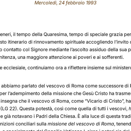
Mercoledì, 24 febbraio 1993
eneri, il tempo della Quaresima, tempo di speciale grazia per t
o itinerario di rinnovamento spirituale accogliendo l’invito d
vo contatto col Signore mediante l’ascolto assiduo della sua p
itenza, una maggiore attenzione ai poveri e ai sofferenti.
e ecclesiale, continuiamo ora a riflettere insieme sul minist
te abbiamo parlato del vescovo di Roma come successore di 
er l’adempimento della missione che Gesù Cristo ha trasmess
II insegna che il vescovo di Roma, come “Vicario di Cristo”, 
 (LG 22). Questa potestà, così come quella di tutti i vescovi,
h
e già notavano i Padri della Chiesa. È alla luce di questa tra
nizioni conciliari sulla
missione del vescovo di Roma
, tenen