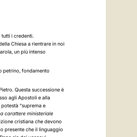
العربيّة
中文
LATINE
utti i credenti.
ella Chiesa a rientrare in noi
arola, un più intenso
ero petrino, fondamento
Pietro. Questa successione è
o agli Apostoli e alla
ha potestà “suprema e
a carattere ministeriale
dizione cristiana che devono
do presente che il linguaggio