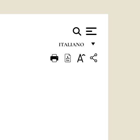
ITALIANO
FRANÇAIS
ENGLISH
ITALIANO
PORTUGUÊS
ESPAÑOL
DEUTSCH
POLSKI