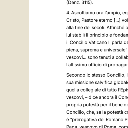
(Denz. 3115).
4. Ascoltiamo ora l’ampio, eq
Cristo, Pastore eterno [...] v
alla fine dei secoli. Affinché
lui stabilì il principio e fon
il Concilio Vaticano II parla
piena, suprema e universale” (
vescovi... sono tenuti a coll
l’altissimo ufficio di propaga
Secondo lo stesso Concilio, l
sua missione salvifica global
quella collegiale di tutto l’E
vescovi, – dice ancora il Con
propria potestà per il bene d
Concilio, che, se la potestà c
è “prerogativa del Romano Po
Papa, vescovo di Roma, come 