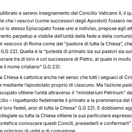
uilibrato e sereno insegnamento del Concilio Vaticano II, il 
olle che i vescovi (come successori degli Apostoli) fossero ne
 poi lo stesso Episcopato fosse uno e indiviso, prepose agli altr
damento perpetuo e visibile dell’unità della fede e della comun
 del vescovo di Roma come del “pastore di tutta la Chiesa”, ch
LG 22). Quella è la “potestà di primato sia sui pastori sia sui 
aborare tra di loro e col successore di Pietro, al quale in mod
re il nome cristiano” (LG 23).
a Chiesa è cattolica anche nel senso che tutti i seguaci di C
e mediante l’apostolato proprio di ciascuno. Ma l’azione pasto
piscopato ottiene l’unità attraverso il “ministerium Petrinum” 
cilio – rispettando fedelmente il primato e la preminenza del 
ei loro fedeli, anzi di tutta la Chiesa” (LG 22). E dobbiamo a
ollegiale su tutta la Chiesa ottiene la sua particolare espres
ntefice convocare questi Concili, presiederli e confermarli” 
principio di unità e di comunione.