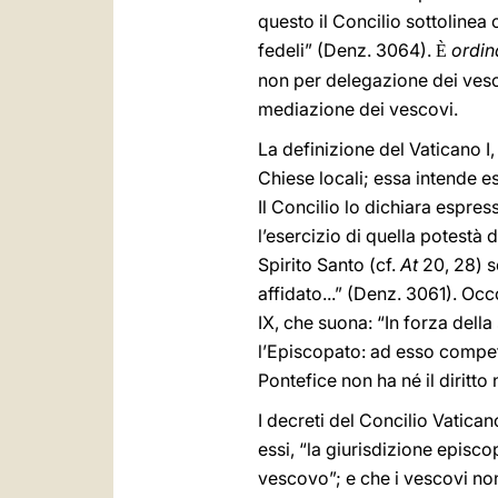
questo il Concilio sottolinea c
fedeli” (Denz. 3064).
ordin
È
non per delegazione dei ves
mediazione dei vescovi.
La definizione del Vaticano I,
Chiese locali; essa intende es
Il Concilio lo dichiara espre
l’esercizio di quella potestà 
Spirito Santo (cf.
At
20, 28) s
affidato...” (Denz. 3061). Oc
IX, che suona: “In forza della
l’Episcopato: ad esso competo
Pontefice non ha né il diritto 
I decreti del Concilio Vatican
essi, “la giurisdizione episco
vescovo”; e che i vescovi non