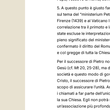
5. A questo punto è giusto far
sul tema del “ministerium Pe
Firenze (1439) e al Vaticano I
correlazione tra il
primato
e 
state escluse le interpretazio
pieno significato del minister
confermato il diritto del Rom
e col gregge di tutta la Chiesa”
Per il successore di Pietro non
Gesù (cf.
Mt
20, 25-28), ma di
società e questo modo di gove
Cristo, il successore di Pietr
scopo di assicurare l’unità. An
i chiamati a far parte dell’un
la sua Chiesa. Egli non potr
un’associazione più profonda 