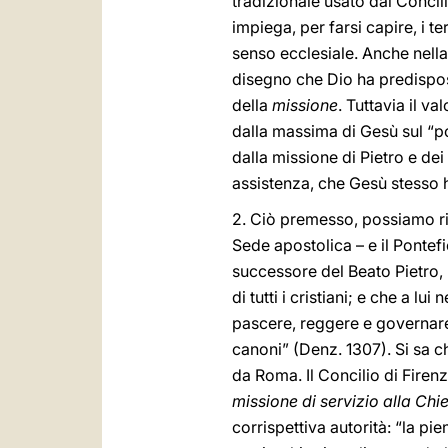
tradizionale usato dai Concili
impiega, per farsi capire, i t
senso ecclesiale. Anche nella
disegno che Dio ha predispos
della
missione
. Tuttavia il v
dalla massima di Gesù sul “p
dalla missione di Pietro e dei
assistenza, che Gesù stesso
2. Ciò premesso, possiamo ril
Sede apostolica – e il Pontef
successore del Beato Pietro, 
di tutti i cristiani; e che a l
pascere, reggere e governare 
canoni” (Denz. 1307). Si sa c
da Roma. Il Concilio di Firenze
missione di servizio alla Chi
corrispettiva autorità: “la pie