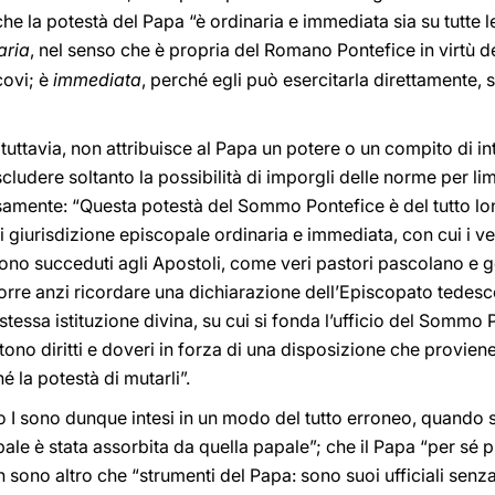
he la potestà del Papa “è ordinaria e immediata sia su tutte le 
aria
, nel senso che è propria del Romano Pontefice in virtù de
covi; è
immediata
, perché egli può esercitarla direttamente, 
 tuttavia, non attribuisce al Papa un potere o un compito di in
cludere soltanto la possibilità di imporgli delle norme per lim
ssamente: “Questa potestà del Sommo Pontefice è del tutto lo
di giurisdizione episcopale ordinaria e immediata, con cui i ves
ono succeduti agli Apostoli, come veri pastori pascolano e g
corre anzi ricordare una dichiarazione dell’Episcopato tedes
 stessa istituzione divina, su cui si fonda l’ufficio del Sommo 
no diritti e doveri in forza di una disposizione che provien
né la potestà di mutarli”.
o I sono dunque intesi in un modo del tutto erroneo, quando si
pale è stata assorbita da quella papale”; che il Papa “per sé p
 sono altro che “strumenti del Papa: sono suoi ufficiali senz