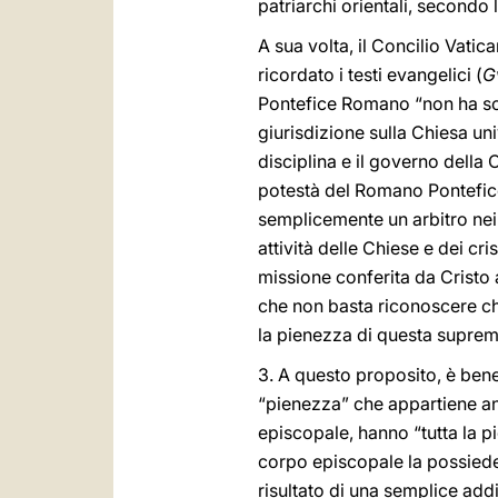
patriarchi orientali, secondo l
A sua volta, il Concilio Vatic
ricordato i testi evangelici (
G
Pontefice Romano “non ha sola
giurisdizione sulla Chiesa un
disciplina e il governo della 
potestà del Romano Pontefice 
semplicemente un arbitro nei 
attività delle Chiese e dei cr
missione conferita da Cristo a
che non basta riconoscere che
la pienezza di questa suprem
3. A questo proposito, è bene
“pienezza” che appartiene an
episcopale, hanno “tutta la 
corpo episcopale la possied
risultato di una semplice add