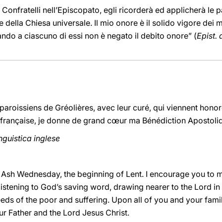
 Confratelli nell’Episcopato, egli ricorderà ed applicherà le 
 della Chiesa universale. Il mio onore è il solido vigore dei mi
do a ciascuno di essi non è negato il debito onore” (
Epist.
paroissiens de Gréolières, avec leur curé, qui viennent honore
e française, je donne de grand cœur ma Bénédiction Apostol
inguistica inglese
Ash Wednesday, the beginning of Lent. I encourage you to m
 listening to God’s saving word, drawing nearer to the Lord 
eds of the poor and suffering. Upon all of you and your famili
r Father and the Lord Jesus Christ.