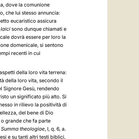
ica, dove la comunione
o, che lui stesso annuncia:
hetto eucaristico assicura
 laici
sono dunque chiamati e
cale dovrà essere per loro la
unione domenicale, si sentono
empi recenti in cui
aspetti della loro vita terrena:
tà della loro vita, secondo il
 del Signore Gesù, rendendo
sto un significato più alto. Si
sso in rilievo la positività di
bellezza, del bene di Dio
la o grande che fa parte
.
Summa theologiae
, I, q. 6, a.
i e su tanti altri testi biblici,