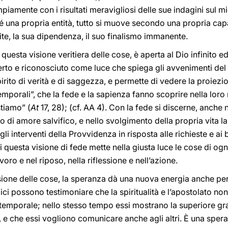
iamente con i risultati meravigliosi delle sue indagini sul 
é una propria entità, tutto si muove secondo una propria cap
ite, la sua dipendenza, il suo finalismo immanente.
u questa visione veritiera delle cose, è aperta al Dio infinito 
coperto e riconosciuto come luce che spiega gli avvenimenti del
ito di verità e di saggezza, e permette di vedere la proiezion
mporali”, che la fede e la sapienza fanno scoprire nella loro r
tiamo” (
At
17, 28); (cf. AA 4). Con la fede si discerne, anche 
o di amore salvifico, e nello svolgimento della propria vita la
gli interventi della Provvidenza in risposta alle richieste e ai
i questa visione di fede mette nella giusta luce le cose di ogn
avoro e nel riposo, nella riflessione e nell’azione.
sione delle cose, la speranza dà una nuova energia anche per
aici possono testimoniare che la spiritualità e l’apostolato no
temporale; nello stesso tempo essi mostrano la superiore gra
, e che essi vogliono comunicare anche agli altri. È una sper