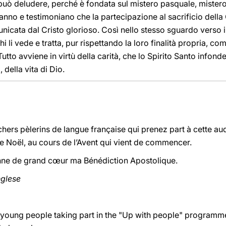
può deludere, perché è fondata sul mistero pasquale, mistero
i sanno e testimoniano che la partecipazione al sacrificio del
nicata dal Cristo glorioso. Così nello stesso sguardo verso i
hi li vede e tratta, pur rispettando la loro finalità propria, c
Tutto avviene in virtù della carità, che lo Spirito Santo infonde
, della vita di Dio.
chers pèlerins de langue française qui prenez part à cette au
de Noël, au cours de l’Avent qui vient de commencer.
onne de grand cœur ma Bénédiction Apostolique.
inglese
young people taking part in the "Up with people" programme