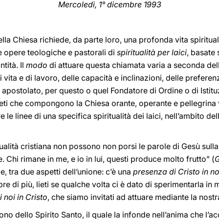
Mercoledì, 1° dicembre 1993
 nella Chiesa richiede, da parte loro, una profonda vita spiritua
te opere teologiche e pastorali di
spiritualità per laici
, basate
tità. Il
modo
di attuare questa chiamata varia a seconda dell
di vita e di lavoro, delle capacità e inclinazioni, delle prefer
 apostolato, per questo o quel Fondatore di Ordine o di Istit
 ceti che compongono la Chiesa orante, operante e pellegrina v
 le linee di una specifica spiritualità dei laici, nell’ambito del
itualità cristiana non possono non porsi le parole di Gesù sull
e. Chi rimane in me, e io in lui, questi produce molto frutto” (
ude, tra due aspetti dell’unione: c’è una
presenza di Cristo in no
e di più, lieti se qualche volta ci è dato di sperimentarla i
 noi in Cristo
, che siamo invitati ad attuare mediante la nostr
no dello Spirito Santo, il quale la infonde nell’anima che l’a