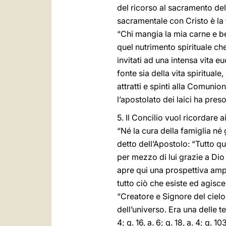
del ricorso al sacramento del
sacramentale con Cristo è la 
“Chi mangia la mia carne e bev
quel nutrimento spirituale ch
invitati ad una intensa vita 
fonte sia della vita spiritual
attratti e spinti alla Comuni
l’apostolato dei laici ha pr
5. Il Concilio vuol ricordare a
“Né la cura della famiglia né g
detto dell’Apostolo: “Tutto q
per mezzo di lui grazie a Dio
apre qui una prospettiva ampia
tutto ciò che esiste ed agisce
“Creatore e Signore del cielo 
dell’universo. Era una delle 
4; q. 16, a. 6; q. 18, a. 4; q. 1