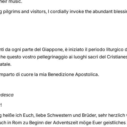
heir music.
 pilgrims and visitors, I cordially invoke the abundant bless
ti da ogni parte del Giappone, è iniziato il periodo liturgico d
che questo vostro pellegrinaggio ai luoghi sacri del Cristian
atale.
imparto di cuore la mia Benedizione Apostolica.
tedesca
!
g heiße ich Euch, liebe Schwestern und Brüder, sehr herzlich
ch in Rom zu Beginn der Adventszeit möge Euer geistliches 