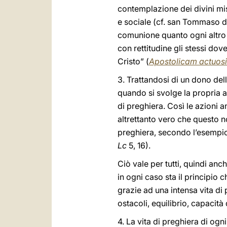
contemplazione dei divini mis
e sociale (cf. san Tommaso 
comunione quanto ogni altro
con rettitudine gli stessi dov
Cristo” (
Apostolicam actuos
3. Trattandosi di un dono del
quando si svolge la propria a
di preghiera. Così le azioni 
altrettanto vero che questo 
preghiera, secondo l’esempio d
Lc
5, 16).
Ciò vale per tutti, quindi anc
in ogni caso sta il principio c
grazie ad una intensa vita di 
ostacoli, equilibrio, capacità d
4. La vita di preghiera di ogn