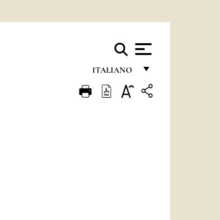
ITALIANO
FRANÇAIS
ENGLISH
ITALIANO
PORTUGUÊS
ESPAÑOL
DEUTSCH
POLSKI