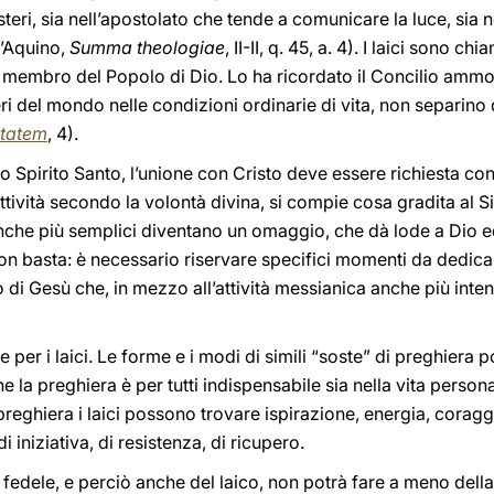
teri, sia nell’apostolato che tende a comunicare la luce, sia 
d’Aquino,
Summa theologiae
, II-II, q. 45, a. 4). I laici sono c
 membro del Popolo di Dio. Lo ha ricordato il Concilio am
eri del mondo nelle condizioni ordinarie di vita, non separino 
itatem
, 4).
lo Spirito Santo, l’unione con Cristo deve essere richiesta co
ttività secondo la volontà divina, si compie cosa gradita al S
anche più semplici diventano un omaggio, che dà lode a Dio ed
non basta: è necessario riservare specifici momenti da dedic
i Gesù che, in mezzo all’attività messianica anche più intensa
he per i laici. Le forme e i modi di simili “soste” di preghier
he la preghiera è per tutti indispensabile sia nella vita persona
preghiera i laici possono trovare ispirazione, energia, coraggio 
i iniziativa, di resistenza, di ricupero.
i fedele, e perciò anche del laico, non potrà fare a meno della