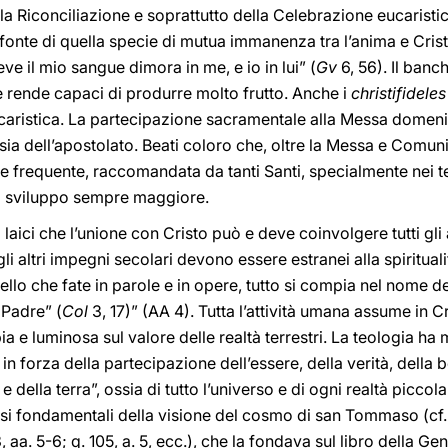
la Riconciliazione e soprattutto della Celebrazione eucarist
fonte di quella specie di mutua immanenza tra l’anima e Crist
e il mio sangue dimora in me, e io in lui” (
Gv
6, 56). Il banc
e rende capaci di produrre molto frutto. Anche i
christifideles
eucaristica. La partecipazione sacramentale alla Messa domeni
e, sia dell’apostolato. Beati coloro che, oltre la Messa e Com
one frequente, raccomandata da tanti Santi, specialmente nei t
eso sviluppo sempre maggiore.
i laici che l’unione con Cristo può e deve coinvolgere tutti gli 
li altri impegni secolari devono essere estranei alla spirituali
uello che fate in parole e in opere, tutto si compia nel nome
 Padre” (
Col
3, 17)” (AA 4). Tutta l’attività umana assume in Cri
 e luminosa sul valore delle realtà terrestri. La teologia ha me
 in forza della partecipazione dell’essere, della verità, della 
e della terra”, ossia di tutto l’universo e di ogni realtà picco
tesi fondamentali della visione del cosmo di san Tommaso (cf
03, aa. 5-6; q. 105, a. 5, ecc.), che la fondava sul libro della Genes