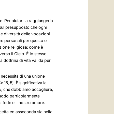
العربيّة
中文
le. Per aiutarli a raggiungerla
LATINE
 sul presupposto che ogni
e diversità delle vocazioni
enze personali per questo o
uzione religiosa: come è
erso il Cielo. È lo stesso
la dottrina di vita valida per
a necessità di una unione
Gv
15, 5). È significativa la
i
, che dobbiamo accogliere,
n modo particolarmente
a fede e il nostro amore.
ccetta ed asseconda sia nella