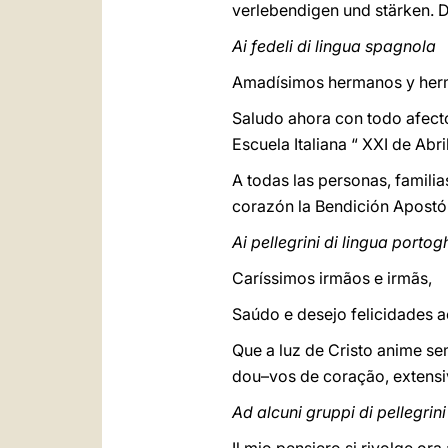
verlebendigen und stärken. D
Ai fedeli di lingua spagnola
Amadísimos hermanos y her
Saludo ahora con todo afecto 
Escuela Italiana “ XXI de Ab
A todas las personas, famili
corazón la Bendición Apostól
Ai pellegrini di lingua porto
Caríssimos irmãos e irmãs,
Saúdo e desejo felicidades a
Que a luz de Cristo anime sem
dou–vos de coração, extensi
Ad alcuni gruppi di pellegrini