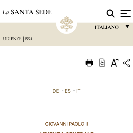
La
SANTA SEDE
ITALIANO
UDIENZE
1994
FRANÇAIS
ENGLISH
ITALIANO
PORTUGUÊS
ESPAÑOL
DE
-
ES
-
IT
DEUTSCH
POLSKI
العربيّة
GIOVANNI PAOLO II
中文