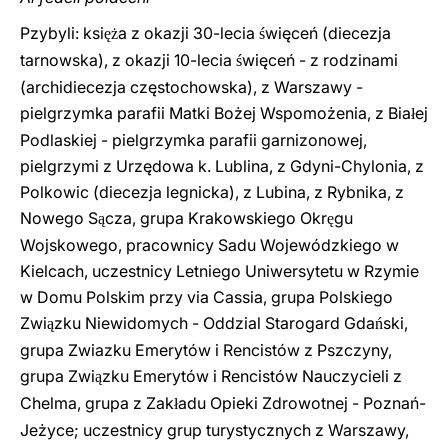
Pzybyli: ksi
a z okazji 30-lecia
więceń (diecezja
ęż
ś
tarnowska), z okazji 10-lecia
więceń - z rodzinami
ś
(archidiecezja częstochowska), z Warszawy -
pielgrzymka parafii Matki Bożej Wspomożenia, z Bia
ej
ł
Podlaskiej - pielgrzymka parafii garnizonowej,
pielgrzymi z Urzędowa k. Lublina, z Gdyni-Chylonia, z
Polkowic (diecezja legnicka), z Lubina, z Rybnika, z
Nowego S
cza, grupa Krakowskiego Okr
gu
ą
ę
Wojskowego, pracownicy Sadu Wojewódzkiego w
Kielcach, uczestnicy Letniego Uniwersytetu w Rzymie
w Domu Polskim przy via Cassia, grupa Polskiego
Zwi
zku Niewidomych - Oddzial Starogard Gda
ski,
ą
ń
grupa Zwiazku Emerytów i Rencistów z Pszczyny,
grupa Zwi
zku Emerytów i Rencistów Nauczycieli z
ą
Chelma, grupa z Zak
adu Opieki Zdrowotnej - Poznań-
ł
Jeżyce; uczestnicy grup turystycznych z Warszawy,