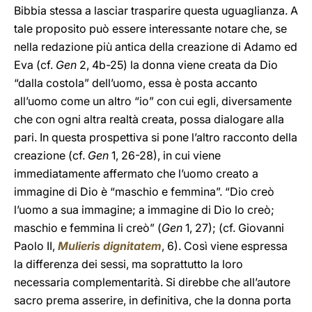
Bibbia stessa a lasciar trasparire questa uguaglianza. A
tale proposito può essere interessante notare che, se
nella redazione più antica della creazione di Adamo ed
Eva (cf.
Gen
2, 4b-25) la donna viene creata da Dio
“dalla costola” dell’uomo, essa è posta accanto
all’uomo come un altro “io” con cui egli, diversamente
che con ogni altra realtà creata, possa dialogare alla
pari. In questa prospettiva si pone l’altro racconto della
creazione (cf.
Gen
1, 26-28), in cui viene
immediatamente affermato che l’uomo creato a
immagine di Dio è “maschio e femmina”. “Dio creò
l’uomo a sua immagine; a immagine di Dio lo creò;
maschio e femmina li creò” (
Gen
1, 27); (cf. Giovanni
Paolo II,
Mulieris dignitatem
, 6). Così viene espressa
la differenza dei sessi, ma soprattutto la loro
necessaria complementarità. Si direbbe che all’autore
sacro prema asserire, in definitiva, che la donna porta