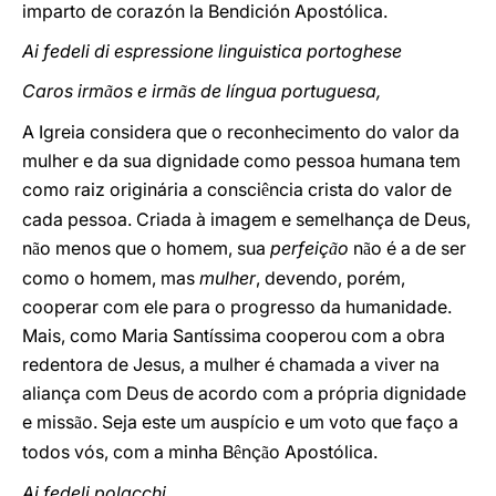
imparto de corazón la Bendición Apostólica.
Ai fedeli di espressione linguistica portoghese
Caros irm
os e irm
s de língua portuguesa,
ã
ã
A Igreia considera que o reconhecimento do valor da
mulher e da sua dignidade como pessoa humana tem
como raiz originária a consci
ncia crista do valor de
ê
cada pessoa. Criada à imagem e semelhança de Deus,
n
o menos que o homem, sua
perfeiç
o
n
o é a de ser
ã
ã
ã
como o homem, mas
mulher
, devendo, porém,
cooperar com ele para o progresso da humanidade.
Mais, como Maria Santíssima cooperou com a obra
redentora de Jesus, a mulher é chamada a viver na
aliança com Deus de acordo com a própria dignidade
e miss
o. Seja este um auspício e um voto que faço a
ã
todos vós, com a minha B
nç
o Apostólica.
ê
ã
Ai fedeli polacchi